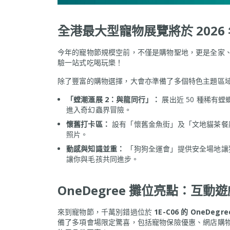
全港最大型寵物展覽將於 2026 年
今年的寵物節規模空前，不僅是購物聖地，更是全家
驗一站式吃喝玩樂！
除了豐富的購物選擇，大會亦準備了多個特色主題區
「螳潮滙展 2：與龍同行」：
展出近 50 種稀有
進入奇幻蟲界冒險。
懷舊打卡區：
設有「懷舊金魚街」及「文地貓茶餐
照片。
動感與知識並重：
「狗狗全運會」提供安全場地讓
讓你與毛孩共同進步。
OneDegree 攤位亮點：互
來到寵物節，千萬別錯過位於
1E-C06 的 OneDegr
備了多項會場限定驚喜，包括寵物保險優惠、網店購