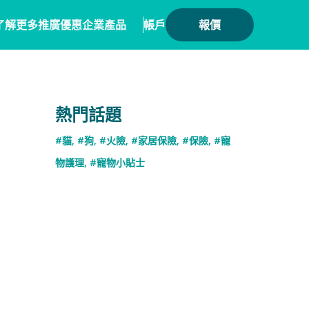
了解更多
推廣優惠
企業產品
帳戶
報價
健康
務方案
毛範生會員計劃
保險產品
熱門話題
會員優惠
保險
務概覽
數碼保險
#貓
,
#狗
,
#火險
,
#家居保險
,
#保險
,
#寵
保險優惠總覽
業合作
數字資產保險
物護理
,
#寵物小貼士
險核心系統