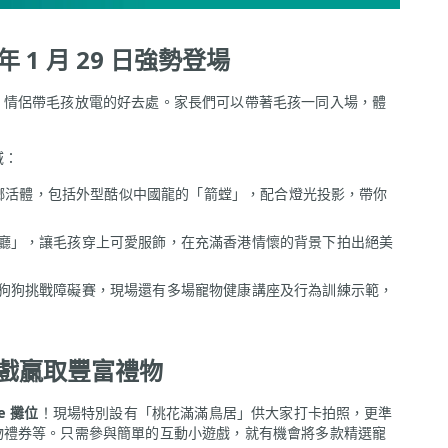
 1 月 29 日強勢登場
、情侶帶毛孩放電的好去處。家長們可以帶著毛孩一同入場，體
域：
螳螂活體，包括外型酷似中國龍的「箭螳」，配合燈光投影，帶你
廳」，讓毛孩穿上可愛服飾，在充滿香港情懷的背景下拍出絕美
狗狗挑戰障礙賽，現場還有多場寵物健康講座及行為訓練示範，
動遊戲贏取豐富禮物
ee 攤位
！現場特別設有「桃花滿滿鳥居」供大家打卡拍照，更準
物禮券等。只需參與簡單的互動小遊戲，就有機會將多款精選寵