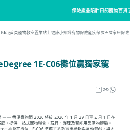
保險產品
陪胖日記
寵物百貨
Blog首頁
寵物教室
置業貼士
健康小知識
寵物保險
危疾保險
火險
家居保險
寵物保險
家居
陪胖日記
客戶分享
個人
商
常見問題
寵物保險
家居保險
關於陪胖日記App
危疾
業
Degree 1E-C06攤位贏獨家寵
網誌
狗狗保險
家電保養保險
立即下載
企
保險101
貓貓保險
火險
Pawbook Tag
保
龜鳥保險
獸醫網絡
申請索償
寵物節 2026 將於 2026 年 1 月 29 日至 2 月 1 日在
展廳，提供一站式寵物糧食、玩具、護理及智能用品購物體驗。
ee 亦會在攤位 1E-C06 準備了多款實用禮物與互動遊戲，與大