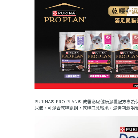
PURINA® PRO PLAN® 成貓泌尿健康濕糧
尿液。可混合乾糧餵飼，乾糧口感鬆脆，濕糧刺激嗅