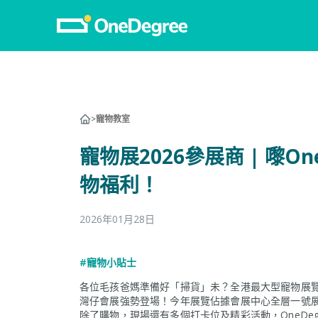
>
寵物教室
寵物展2026參展商 | 嚟One
物福利！
2026年01月28日
#寵物小貼士
各位毛孩爸媽準備好「掃貨」未？全港最大型寵物展覽 —— 香港
灣仔會展強勢登場！今年展覽佔據會展中心全層一號
除了購物，現場還有多個打卡位及精彩活動，OneDegr