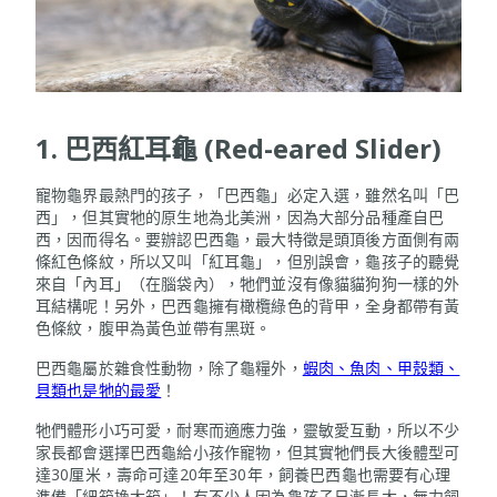
1. 巴西紅耳龜 (Red-eared Slider)
寵物龜界最熱門的孩子，「巴西龜」必定入選，雖然名叫「巴
西」，但其實牠的原生地為北美洲，因為大部分品種產自巴
西，因而得名。要辦認巴西龜，最大特徵是頭頂後方面側有兩
條紅色條紋，所以又叫「紅耳龜」，但別誤會，龜孩子的聽覺
來自「內耳」（在腦袋內），牠們並沒有像貓貓狗狗一樣的外
耳結構呢！另外，巴西龜擁有橄欖綠色的背甲，全身都帶有黃
色條紋，腹甲為黃色並帶有黑斑。
巴西龜屬於雜食性動物，除了龜糧外，
蝦肉、魚肉、甲殼類、
貝類也是牠的最愛
！
牠們體形小巧可愛，耐寒而適應力強，靈敏愛互動，所以不少
家長都會選擇巴西龜給小孩作寵物，但其實牠們長大後體型可
達30厘米，壽命可達20年至30年，飼養巴西龜也需要有心理
準備「細箱換大箱」！有不少人因為龜孩子日漸長大，無力飼