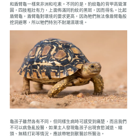
和盾臂龜一樣來非洲和吃素。不同的是，豹紋龜的背甲高聳渾
圓，四肢粗壯有力，上面佈滿同豹紋的黑斑，因而得名。比起
盾臂龜，盾臂龜對環境的要求更高，因為牠們無法像盾臂龜般
挖洞避寒，所以牠們特別不耐潮濕環境。
龜孩子雖然各有不同，但同樣生病時可感受到痛楚，而且我們
不可以病急亂投醫，如果主人發現龜孩子出現食慾減退、縮
頭、無精打彩等情況，應該帶牠到獸醫診所醫治。