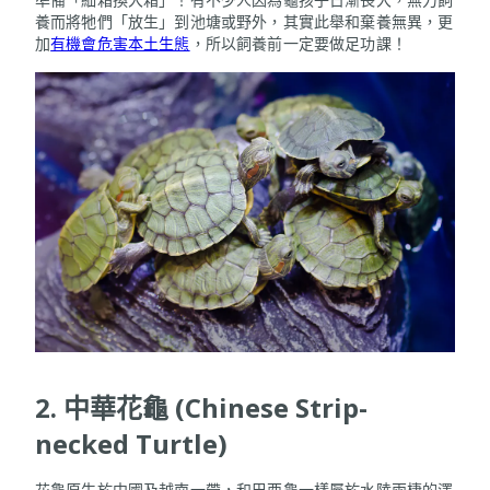
養而將牠們「放生」到池塘或野外，其實此舉和棄養無異，更
加
有機會危害本土生態
，所以飼養前一定要做足功課！
2. 中華花龜 (Chinese Strip-
necked Turtle)
花龜原生於中國及越南一帶，和巴西龜一樣屬於水陸兩棲的澤