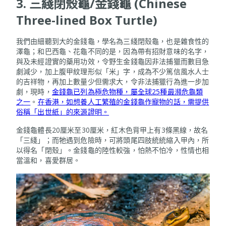
3. 三綫閉殼龜/金錢龜 (Chinese
Three-lined Box Turtle)
我們由細聽到大的金錢龜，學名為三綫閉殼龜，也是雜食性的
澤龜；和巴西龜、花龜不同的是，因為帶有招財意味的名字，
與及未經證實的藥用功效，令野生金錢龜因非法捕獵而數目急
劇減少，加上腹甲紋理形似「米」字，成為不少篤信風水人士
的吉祥物，再加上數量少但需求大，令非法捕獵行為進一步加
劇，現時，
金錢龜已列為極危物種，屬全球25種最瀕危龜類
之一
。
在香港，如想養人工繁殖的金錢龜作寵物的話，需提供
俗稱「出世紙」的來源證明。
金錢龜體長20厘米至30厘米，紅木色背甲上有3條黑線，故名
「三綫」；而牠遇到危險時，可將頭尾四肢統統縮入甲內，所
以得名「閉殼」。金錢龜的陸性較強，怕熱不怕冷，性情也相
當溫和，喜愛群居。