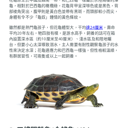
龜，相對於巴西龜的橄欖綠，花龜背甲呈深啡色或是黑色，背
部棱角突出，腹甲則是黃白色並帶有黑斑，而頭部較小而尖，
身體有令不少「龜奴」鍾情的黃色條紋。
雖然都是熱門龜孩子，但花龜體型大，干均
達24厘米
，壽命
平均20年左右，牠四肢有樸，是游水高手，飼養的話可在箱
內設置深水區（約10厘米至40厘米）、淺水區及和陸地曬
台，但要小心太深導致溺水，主人需要有耐性觀察龜孩子的水
性來決定水深；花龜適應力和巴西龜一樣強，但性格較溫順，
有群居習性，可兩隻或以上一起飼養。