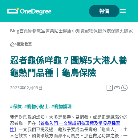
報價
Blog首頁
寵物教室
置業貼士
健康小知識
寵物保險
危疾保險
火險
家居
>
寵物教室
忍者龜係咩龜？圖解5大港人養
龜熱門品種｜龜鳥保險
2023年02月09日
#保險
,
#寵物小貼士
,
#寵物護理
我們對烏龜的認知，大多是長壽、易飼養，或是正義感滿分的
忍者龜！但在【
養龜入門 一文學識飼養環境及常見品種習
性
】一文我們已提及過，龜孩子要成為長壽的「龜仙人」，主
人在飲食、飼養環境方面都不可馬虎。那在做足功課之後，一