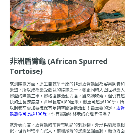
非洲盾臂龜 (African Spurred
Tortoise)
來到陸龜方面，原生自乾旱草原的非洲盾臂龜因為容易飼養和
繁殖，所以成為最受歡迎的陸龜之一，牠更同時入圍世界最大
體型的陸龜三甲，體格強健活動力強，雖然牠吃素，但仍有超
快的生長速度度，背甲長度可80厘米，體重可超過100磅，所
以飼養前更加要確保有足夠空間讓牠活動！最重要的是，
盾臂
龜壽命可長達100歲
，你有照顧牠終老的心理準備嗎？
就外表而言，盾臂龜的前臂有明顯的刺狀物，外形與豹紋龜相
似，但背甲較平而寬大，前端尾端的邊緣呈鋸齒狀，顏色方面