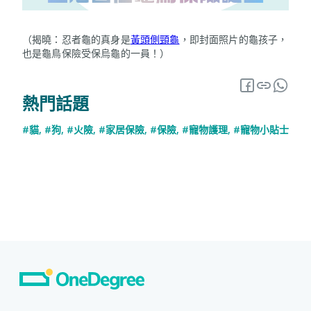
（揭曉：忍者龜的真身是
黃頭側頸⿔
，即封面照片的龜孩子，
也是龜鳥保險受保烏龜的一員！）
熱門話題
#貓
,
#狗
,
#火險
,
#家居保險
,
#保險
,
#寵物護理
,
#寵物小貼士