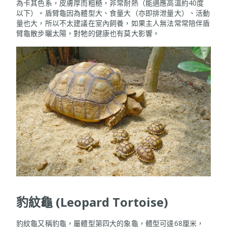
為卡其色系，皮膚厚而粗糙，非常耐熱（能適應高溫約40度
以下）。盾臂龜因為體型大、食量大（亦即排泄量大）、活動
量也大，所以不太建議在室內飼養，如果主人無法常常陪伴盾
臂龜散步曬太陽，對牠的健康也有莫大影響。
豹紋龜 (Leopard Tortoise)
豹紋龜又稱豹龜，屬體型第四大的象龜，體型可達68厘米，