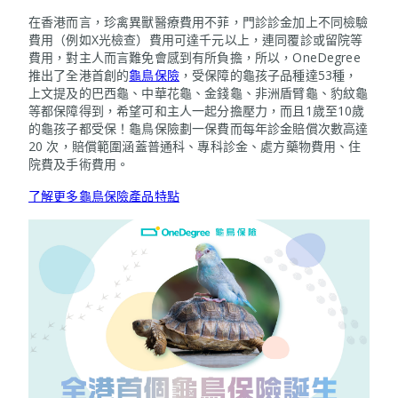
在香港而言，珍禽異獸醫療費用不菲，門診診金加上不同檢驗
費用（例如X光檢查）費用可達千元以上，連同覆診或留院等
費用，對主人而言難免會感到有所負擔，所以，OneDegree
推出了全港首創的
龜鳥保險
，受保障的龜孩子品種達53種，
上文提及的巴西龜、中華花龜、金錢龜、非洲盾臂龜、豹紋龜
等都保障得到，希望可和主人一起分擔壓力，而且1歲至10歲
的龜孩子都受保！龜鳥保險劃一保費而每年診金賠償次數高達
20 次，賠償範圍涵蓋普通科、專科診金、處方藥物費用、住
院費及手術費用。
了解更多龜鳥保險產品特點