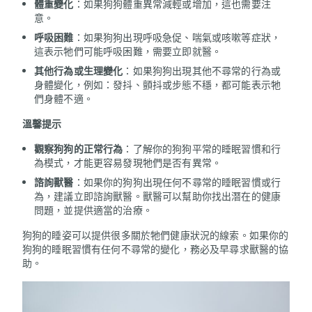
體重變化
：如果狗狗體重異常減輕或增加，這也需要注
意。
呼吸困難
：如果狗狗出現呼吸急促、喘氣或咳嗽等症狀，
這表示牠們可能呼吸困難，需要立即就醫。
其他行為或生理變化
：如果狗狗出現其他不尋常的行為或
身體變化，例如：發抖、顫抖或步態不穩，都可能表示牠
們身體不適。
溫馨提示
觀察狗狗的正常行為
：了解你的狗狗平常的睡眠習慣和行
為模式，才能更容易發現牠們是否有異常。
諮詢獸醫
：如果你的狗狗出現任何不尋常的睡眠習慣或行
為，建議立即諮詢獸醫。獸醫可以幫助你找出潛在的健康
問題，並提供適當的治療。
狗狗的睡姿可以提供很多關於牠們健康狀況的線索。如果你的
狗狗的睡眠習慣有任何不尋常的變化，務必及早尋求獸醫的協
助。