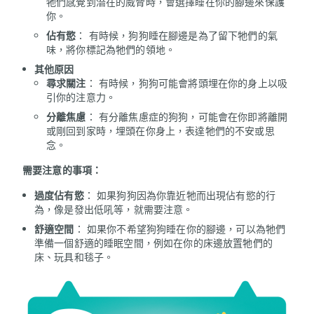
牠們感覺到潛在的威脅時，會選擇睡在你的腳邊來保護
你。
佔有慾
： 有時候，狗狗睡在腳邊是為了留下牠們的氣
味，將你標記為牠們的領地。
其他原因
尋求關注
： 有時候，狗狗可能會將頭埋在你的身上以吸
引你的注意力。
分離焦慮
： 有分離焦慮症的狗狗，可能會在你即將離開
或剛回到家時，埋頭在你身上，表達牠們的不安或思
念。
需要注意的事項：
過度佔有慾
： 如果狗狗因為你靠近牠而出現佔有慾的行
為，像是發出低吼等，就需要注意。
舒適空間
： 如果你不希望狗狗睡在你的腳邊，可以為牠們
準備一個舒適的睡眠空間，例如在你的床邊放置牠們的
床、玩具和毯子。