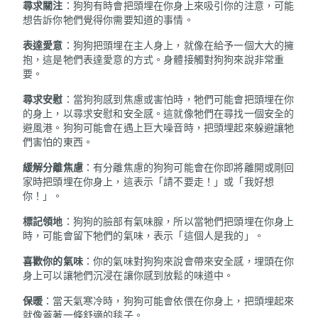
尋求關注
：狗狗有時會把頭埋在你身上來吸引你的注意，可能
想告訴你牠們覺得你需要知道的事情。
表達愛意
：狗狗把頭埋在主人身上，就像在給予一個大大的擁
抱，這是牠們表達愛意的方式。身體接觸對狗狗來說非常重
要。
尋求安慰
：當狗狗感到焦慮或害怕時，牠們可能會把頭埋在你
的身上，以尋求安慰和安全感。這就像牠們在尋找一個安全的
避風港。狗狗可能會在遇上巨大噪音時，把頭埋起來躲避讓牠
們害怕的東西。
緩解分離焦慮
：有分離焦慮的狗狗可能會在你即將離開或剛回
家時把頭埋在你身上，這表示「請不要走！」或「我好想
你！」。
標記領地
：狗狗的臉部有氣味腺，所以當牠們把頭埋在你身上
時，可能會留下牠們的氣味，表示「這個人是我的」。
喜歡你的氣味
：你的氣味對狗狗來說會帶來安全感，埋頭在你
身上可以讓牠們沉浸在讓你感到放鬆的味道中。
保暖
：當天氣寒冷時，狗狗可能會依偎在你身上，把頭埋起來
就像蓋著一條舒適的毯子。