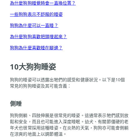
為什麼狗狗睡覺時會一直換位置？
一些狗狗表示不舒服的睡姿
狗狗為什麼可以一直睡？
為什麼狗狗喜歡把頭埋起來？
狗狗為什麼喜歡睡在腳邊？
10大狗狗睡姿
狗狗的睡姿可以透露出牠們的感受和健康狀況。以下是10個
常見的狗狗睡姿及其可能含義：
側睡
狗狗側躺、四肢伸展是很常見的睡姿。這通常表示牠們感到放
鬆和安全，而且也可能進入深度睡眠。幼犬、有關節僵硬的老
年犬也很常採用這種睡姿。在炎熱的天氣，狗狗亦可能會側躺
在涼爽的地面上以調節體溫。