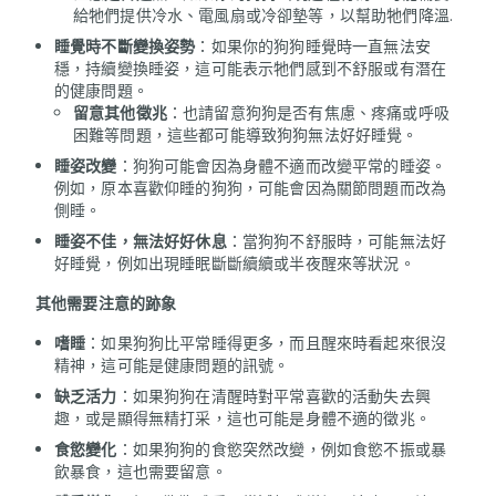
給牠們提供冷水、電風扇或冷卻墊等，以幫助牠們降溫.
睡覺時不斷變換姿勢
：如果你的狗狗睡覺時一直無法安
穩，持續變換睡姿，這可能表示牠們感到不舒服或有潛在
的健康問題。
留意其他徵兆
：也請留意狗狗是否有焦慮、疼痛或呼吸
困難等問題，這些都可能導致狗狗無法好好睡覺。
睡姿改變
：狗狗可能會因為身體不適而改變平常的睡姿。
例如，原本喜歡仰睡的狗狗，可能會因為關節問題而改為
側睡。
睡姿不佳，無法好好休息
：當狗狗不舒服時，可能無法好
好睡覺，例如出現睡眠斷斷續續或半夜醒來等狀況。
其他需要注意的跡象
嗜睡
：如果狗狗比平常睡得更多，而且醒來時看起來很沒
精神，這可能是健康問題的訊號。
缺乏活力
：如果狗狗在清醒時對平常喜歡的活動失去興
趣，或是顯得無精打采，這也可能是身體不適的徵兆。
食慾變化
：如果狗狗的食慾突然改變，例如食慾不振或暴
飲暴食，這也需要留意。