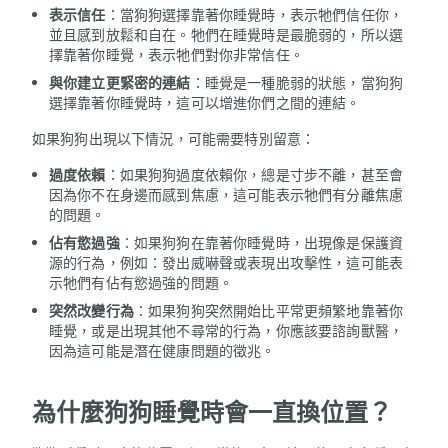
表示信任
：當狗狗選擇靠著你睡覺時，表示牠們信任你，
並且感到放鬆和自在。牠們在睡覺時是最脆弱的，所以選
擇靠著你睡覺，表示牠們對你非常信任。
與你建立更緊密的連結
：睡覺是一種脆弱的狀態，當狗狗
選擇靠著你睡覺時，這可以增進你們之間的連結。
如果狗狗出現以下情況，可能需要特別留意：
過度依賴
：如果狗狗過度依賴你，總是寸步不離，甚至會
因為你不在身邊而感到焦慮，這可能表示牠們有分離焦慮
的問題。
佔有慾過強
：如果狗狗在靠著你睡覺時，出現像是保護資
源的行為，例如：發出威嚇聲或表現出攻擊性，這可能表
示牠們有佔有慾過強的問題。
突然改變行為
：如果狗狗突然開始比平常更頻繁地靠著你
睡覺，或是出現其他不尋常的行為，你應該要諮詢獸醫，
因為這可能是潛在健康問題的徵兆。
為什麼狗狗睡覺時會一直換位置？