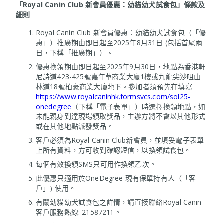
「
Royal Canin Club
新會員優惠：
幼貓幼犬試食包
」
條款及
細則
Royal Canin Club 新會員優惠：幼貓幼犬試食包（「優
惠」）推廣期由即日起至2025年8月31日 (包括首尾兩
日，下稱「推廣期」）。
優惠換領期由即日起至2025年9月30日，地點為香港軒
尼詩道423-425號嘉年華商業大廈1樓或九龍尖沙咀山
林道18號柏豪商業大廈地下。參加者須預先在填寫
https://www.royalcaninhk.formsvcs.com/sol25-
onedegree
（下稱「電子表單」）時選擇換領地點，如
未能親身到達現場領取獎品，主辦方將不會以其他形式
或在其他地點派發獎品。
客戶必須為Royal Canin Club新會員，並填妥電子表單
上所有資料，方可收到確認短信，以換領試食包。
每個有效換領SMS只可用作換領乙次。
此優惠只適用於OneDegree 現有保單持有人（「客
戶」) 使用。
有關幼貓幼犬試食包之詳情，請直接聯絡Royal Canin
客戶服務熱線: 21587211。