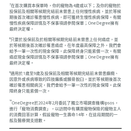
⁷在首次購買本保單時，你的寵物為4歲或以下；及你的寵物於
投保前及相關等候期完結前未曾患上任何慢性疾病，並於等候
期後首次確診罹患慢性疾病，即可獲終生慢性疾病保障。有關
慢性疾病保障詳情及不保事項請參閱保單；OneDegree擁有
最終決定權。
⁸只要於投保前及於相關等候期完結前未曾患上任何癌症，並
於等候期後首次確診罹患癌症，在年度最高保障之外，我們會
給予一筆一次性的現金保障，此保障終身只能索償一次。有關
癌症現金保障詳情及不保事項請參閱保單；OneDegree擁有
最終決定權。
⁹適用於1歲至9歲及投保前及相關等候期完結前未曾患癲癇、
因意外或疾病導致的四肢癱瘓或髕骨脫臼，並於等候期後首次
確診罹患相關病況，我們會給予一筆一次性的現金保障。此保
障終身只能索償一次。
¹⁰
OneDegree於2024年2月委託了獨立市場調查機構Ipsos，
進行「寵物消費調查」，以訪問中有購買寵物保險的寵物主人
的消費回答計算，假設寵物一生壽命14年，在這段期間的一
般及醫療開支總數。