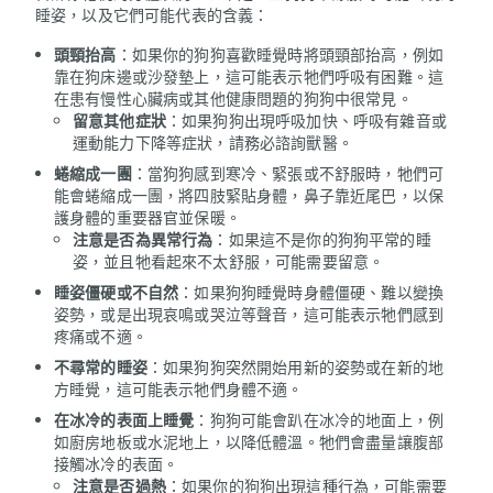
睡姿，以及它們可能代表的含義：
頭頸抬高
：如果你的狗狗喜歡睡覺時將頭頸部抬高，例如
靠在狗床邊或沙發墊上，這可能表示牠們呼吸有困難。這
在患有慢性心臟病或其他健康問題的狗狗中很常見。
留意其他症狀
：如果狗狗出現呼吸加快、呼吸有雜音或
運動能力下降等症狀，請務必諮詢獸醫。
蜷縮成一團
：當狗狗感到寒冷、緊張或不舒服時，牠們可
能會蜷縮成一團，將四肢緊貼身體，鼻子靠近尾巴，以保
護身體的重要器官並保暖。
注意是否為異常行為
：如果這不是你的狗狗平常的睡
姿，並且牠看起來不太舒服，可能需要留意。
睡姿僵硬或不自然
：如果狗狗睡覺時身體僵硬、難以變換
姿勢，或是出現哀鳴或哭泣等聲音，這可能表示牠們感到
疼痛或不適。
不尋常的睡姿
：如果狗狗突然開始用新的姿勢或在新的地
方睡覺，這可能表示牠們身體不適。
在冰冷的表面上睡覺
：狗狗可能會趴在冰冷的地面上，例
如廚房地板或水泥地上，以降低體溫。牠們會盡量讓腹部
接觸冰冷的表面。
注意是否過熱
：如果你的狗狗出現這種行為，可能需要