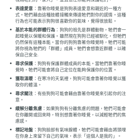
表達愛意
：靠著你睡覺是狗狗表達愛意和親近的一種方
式。牠們藉由這種肢體接觸來傳達牠們對你的感情。這種
行為也可能表示狗狗很喜歡你的氣味，覺得很放鬆。
基於本能的群體行為
：狗狗的祖先是群體動物，牠們會一
起睡覺以保暖和保護。雖然現在狗狗已經被馴化，但牠們
仍然保有這種本能。當你的狗狗靠著你睡覺時，牠們可能
將你視為牠們的「群體」成員。牠們會想靠近群體，以確
保自己安全.
尋求保護
：狗狗有保護群體成員的本能。當牠們靠著你睡
覺時，牠們可能會將自己定位在能夠保護你的位置。
獲取溫暖
：在寒冷的天氣裡，狗狗可能會靠著你睡覺以獲
取你的體溫。
尋求關注
：有些狗狗可能會藉由靠著你睡覺來引起你的注
意。
緩解分離焦慮
：如果狗狗有分離焦慮的問題，牠們可能會
在你離開或回來時，特別想靠著你睡覺，以減輕牠們的焦
慮感。
標記地盤
：狗狗臉部有氣味腺體，牠們可能會藉由將頭埋
在你身上來留下自己的氣味，表示「這個人是我的」。