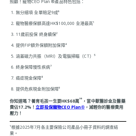
照顧！寵物CEO Plan ®產品特色包括：
1. 無分細項 全單賠足9成⁶
2. 寵物醫療保額高達HK$100,000 全港最高¹
3. 11歲前投保 終身續保²
4. 提供FIP額外保額附加保障⁴
5. 涵蓋磁力共振（MRI）及電腦掃瞄（CT）⁵
6. 終身保障慢性疾病⁷
7. 癌症現金保障⁸
8. 提供危疾現金附加保障⁹
¹⁰
你知道嗎？養育毛孩一生要HK$68萬
，當中獸醫診金及醫藥
費佔17.2%！
立即投保寵物CEO Plan®
，減輕你的醫療費用
壓力！
¹根據2025年7月各主要保險公司產品小冊子資料的調查結
果。