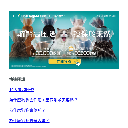
快速閱讀
10大狗狗睡姿
為什麼狗狗會仰睡，呈四腳朝天姿勢？
為什麼狗狗會側睡？
為什麼狗狗靠著人睡？