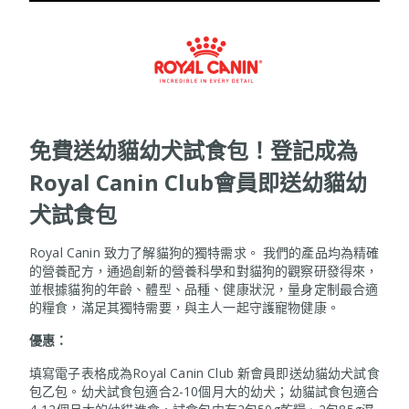
免費送幼貓幼犬試食包！登記成為
Royal Canin Club會員即送幼貓幼
犬試食包
Royal Canin 致力了解貓狗的獨特需求。 我們的產品均為精確
的營養配方，通過創新的營養科學和對貓狗的觀察研發得來，
並根據貓狗的年齡、體型、品種、健康狀況，量身定制最合適
的糧食，滿足其獨特需要，與主人一起守護寵物健康。
優惠：
填寫電子表格成為Royal Canin Club 新會員即送幼貓幼犬試食
包乙包。幼犬試食包適合2-10個月大的幼犬；幼貓試食包適合