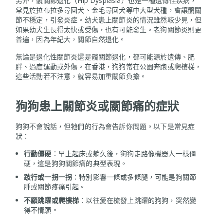
另外，髖關節退化（Hip Dysplasia）也是一種遺傳性疾病，
常見於拉布拉多尋回犬、金毛尋回犬等中大型犬種，會讓髖關
節不穩定，引發炎症。幼犬患上關節炎的情況雖然較少見，但
如果幼犬生長得太快或受傷，也有可能發生。老狗關節炎則更
普遍，因為年紀大，關節自然退化。
無論是退化性關節炎還是髖關節退化，都可能源於遺傳、肥
胖、過度運動或外傷。在香港，狗狗常在公園奔跑或爬樓梯，
這些活動若不注意，就容易加重關節負擔。
狗狗患上關節炎或關節痛的症狀
狗狗不會說話，但牠們的行為會告訴你問題。以下是常見症
狀：
行動僵硬
：早上起床或躺久後，狗狗走路像機器人一樣僵
硬，這是狗狗關節痛的典型表現。
跛行或一拐一拐
：特別影響一條或多條腿，可能是狗關節
腫或關節疼痛引起。
不願跳躍或爬樓梯
：以往愛在梳發上跳躍的狗狗，突然變
得不情願。