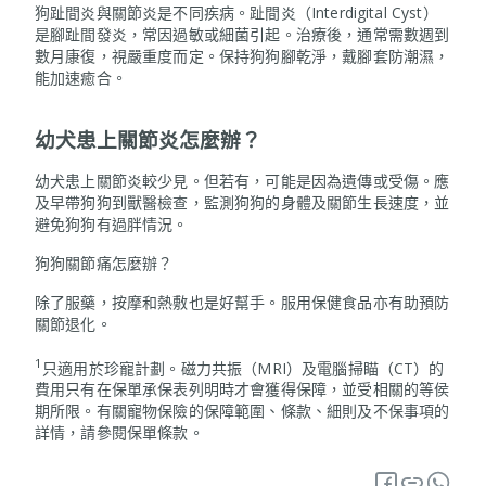
狗趾間炎與關節炎是不同疾病。趾間炎（Interdigital Cyst）
是腳趾間發炎，常因過敏或細菌引起。治療後，通常需數週到
數月康復，視嚴重度而定。保持狗狗腳乾淨，戴腳套防潮濕，
能加速癒合。
幼犬患上關節炎怎麼辦？
幼犬患上關節炎較少見。但若有，可能是因為遺傳或受傷。應
及早帶狗狗到獸醫檢查，監測狗狗的身體及關節生長速度，並
避免狗狗有過胖情況。
狗狗關節痛怎麼辦？
除了服藥，按摩和熱敷也是好幫手。服用保健食品亦有助預防
關節退化。
1
只適用於珍寵計劃。磁力共振（MRI）及電腦掃瞄（CT）的
費用只有在保單承保表列明時才會獲得保障，並受相關的等侯
期所限。有關寵物保險的保障範圍、條款、細則及不保事項的
詳情，請參閱保單條款。