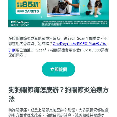
在診斷關節炎或其他嚴重疾病時，進行CT Scan至關重要。不
想在毛孩患病時手足無措？
OneDegree寵物CEO Plan®珍寵
1
計劃
現已涵蓋CT Scan
，相關醫療費用亦受HK$100,000醫療
保額保障！
立即報價
狗狗關節痛怎麼辦？狗關節炎治療方
法
狗狗關節痛，或患上關節炎怎麼辦？別慌，大多數情況都能透
過多方面管理來改善。治療目標是減痛、減炎和維持關節功