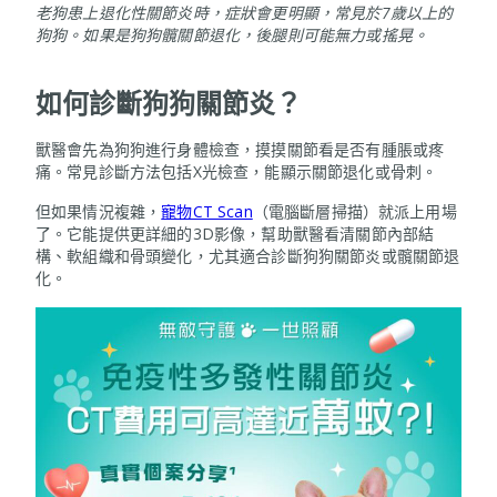
老狗患上退化性關節炎時，症狀會更明顯，常見於
7
歲以上的
狗狗。如果是狗狗髖關節退化，後腿則可能無力或搖晃。
如何診斷狗狗關節炎？
獸醫會先為狗狗進行身體檢查，摸摸關節看是否有腫脹或疼
痛。常見診斷方法包括X光檢查，能顯示關節退化或骨刺。
但如果情況複雜，
寵物CT Scan
（電腦斷層掃描）就派上用場
了。它能提供更詳細的3D影像，幫助獸醫看清關節內部結
構、軟組織和骨頭變化，尤其適合診斷狗狗關節炎或髖關節退
化。