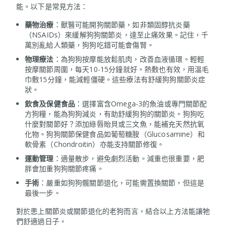
能。以下是常見方法：
藥物治療
：獸醫可能開狗關節藥，如非類固醇抗炎藥
（NSAIDs）來緩解狗狗關節炎，達至止痛效果。記住，千
萬別亂給人類藥，狗狗吃錯可能會傷腎。
物理療法
：為狗狗按摩能放鬆肌肉，改善血液循環。輕輕
按摩關節周圍，每天10-15分鐘就好。熱敷也有效，用溫毛
巾敷15分鐘，能減輕僵硬。這些療法有舒緩狗狗關節炎症
狀。
飲食及保健食品
：選擇富含Omega-3的魚油或專門關節配
方狗糧，能為狗狗減炎，有助舒緩狗狗的關節炎。狗狗吃
什麼對關節好？添加綠唇貽貝或三文魚，能補充天然抗氧
化物。狗狗關節保健食品如葡萄糖胺（Glucosamine）和
軟骨素（Chondroitin）亦能支持關節修復。
運動管理
：適量散步，避免劇烈活動。減重也很重要，肥
胖會加重狗狗關節疼痛。
手術
：嚴重如狗狗髖關節退化，可能需置換關節，但這是
最後一步。
對於患上關節炎或關節退化的老狗而言，結合以上方法能讓牠
們舒適過日子。