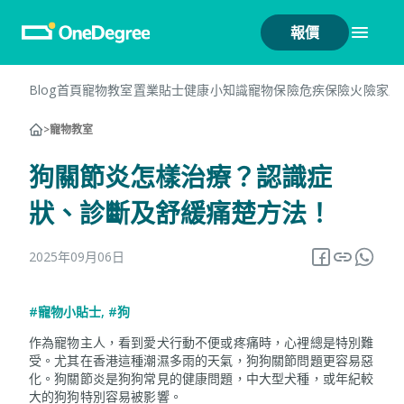
報價
Blog首頁
寵物教室
置業貼士
健康小知識
寵物保險
危疾保險
火險
家居
>
寵物教室
狗關節炎怎樣治療？認識症
狀、診斷及舒緩痛楚方法！
2025年09月06日
#寵物小貼士
,
#狗
作為寵物主人，看到愛犬行動不便或疼痛時，心裡總是特別難
受。尤其在香港這種潮濕多雨的天氣，狗狗關節問題更容易惡
化。狗關節炎是狗狗常見的健康問題，中大型犬種，或年紀較
大的狗狗特別容易被影響。