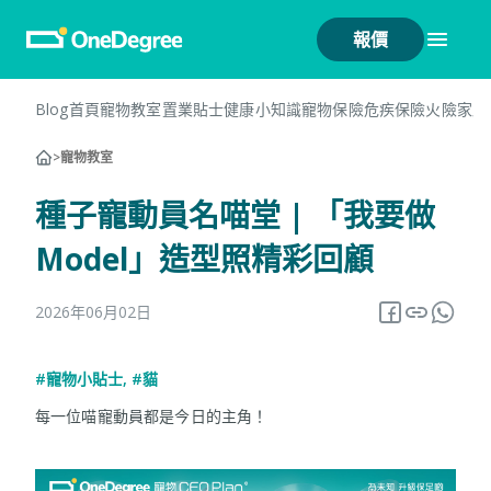
報價
Blog首頁
寵物教室
置業貼士
健康小知識
寵物保險
危疾保險
火險
家居
>
寵物教室
種子寵動員名喵堂 | 「我要做
Model」造型照精彩回顧
2026年06月02日
#寵物小貼士
,
#貓
每一位喵寵動員都是今日的主角！