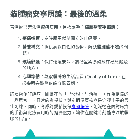
貓腫瘤安寧照護：最後的溫柔
當治療已無法治癒疾病時，目標應轉向
貓腫瘤安寧照護
：
疼痛控管
：定時服用獸醫開立的止痛藥。
營養補充
：提供高適口性的食物，解決
貓腫瘤不吃
的問
題。
環境舒適
：保持環境安靜，將砂盆與食碗放在易於觸及
的地方。
心理準備
：觀察貓咪的生活品質 (Quality of Life)，在
必要時與獸醫討論尊嚴告別。
貓腫瘤並非絕症，關鍵在於「早發現、早治療」。作為稱職的
「剷屎官」，日常的撫摸檢查與定期健康檢查是守護主子的最
佳防線。同時，考慮為愛貓投保
寵物保險
，能減輕在面對昂貴
的手術與化療費用時的經濟壓力，讓你在關鍵時刻能專注於貓
咪的康復。