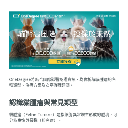
OneDegree將結合國際獸醫認證資訊，為你拆解貓腫瘤的各
種類型、治療方案及安寧護理建議。
認識貓腫瘤與常見類型
貓腫瘤（Feline Tumors）是指細胞異常增生形成的腫塊，可
分為
良性
與
惡性
（即癌症）。