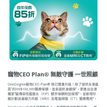
寵物CEO Plan® 無敵守護 一世照顧
OneDegree寵物CEO Plan® 現已雙重升級！除了提供全港最
高¹的HK$100,000醫療保額，並承諾終身續保²，更推出全港
獨家³貓傳染性腹膜炎（FIP）額外保額附加保障⁴，並新增珍
寵計劃涵蓋磁力共振（MRI）及電腦掃描（CT）醫療費用⁵。