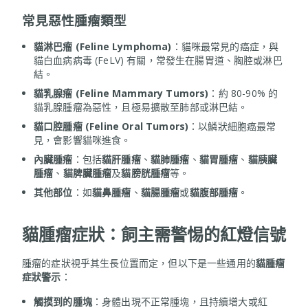
常見惡性腫瘤類型
貓淋巴瘤 (Feline Lymphoma)
：貓咪最常見的癌症，與
貓白血病病毒 (FeLV) 有關，常發生在腸胃道、胸腔或淋巴
結。
貓乳腺瘤 (Feline Mammary Tumors)
：約 80-90% 的
貓乳腺腫瘤為惡性，且極易擴散至肺部或淋巴結。
貓口腔腫瘤 (Feline Oral Tumors)
：以鱗狀細胞癌最常
見，會影響貓咪進食。
內臟腫瘤
：包括
貓肝腫瘤
、
貓肺腫瘤
、
貓胃腫瘤
、
貓胰臟
腫瘤
、
貓脾臟腫瘤
及
貓膀胱腫瘤
等。
其他部位
：如
貓鼻腫瘤
、
貓腸腫瘤
或
貓腹部腫瘤
。
貓腫瘤症狀：飼主需警惕的紅燈信號
腫瘤的症狀視乎其生長位置而定，但以下是一些通用的
貓腫瘤
症狀警示
：
觸摸到的腫塊
：身體出現不正常腫塊，且持續增大或紅