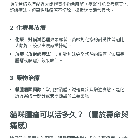
嗎？若貓咪年紀過大或體質不適合麻醉，獸醫可能會考慮其他
舒緩療法，但惡性腫瘤若不切除，擴散速度通常很快。
2. 化療與放療
化療
：對
貓淋巴瘤
效果顯著。貓咪對化療的耐受性普遍比
人類好，較少出現嚴重掉毛。
放療（放射線療法）
：針對無法完全切除的腫瘤（如
貓鼻
腫瘤
或腦瘤）效果較佳。
3. 藥物治療
貓腫瘤類固醇
：常用於消腫、減輕炎症及增進食慾，是化
療方案的一部分或安寧照護的主要藥物。
貓咪腫瘤可以活多久？（關於壽命與
痛感）