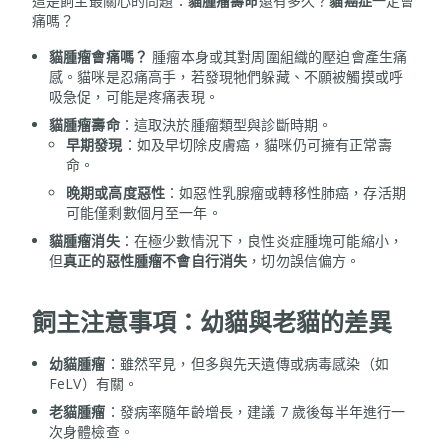
這是飼主最關心的問題：
貓腫瘤壽命
還有多久？
貓癌症
一定會
痛嗎？
貓腫瘤會痛嗎？
腫瘤本身或其對周圍組織的壓迫會產生痛
感。貓咪是忍痛高手，若發現牠們躲藏、不願被觸摸或呼
吸急促，可能是疼痛表現。
貓腫瘤壽命
：這取決於腫瘤類型與診斷時期。
早期發現
：如及早切除皮膚癌，貓咪仍可擁有正常壽
命。
晚期或高度惡性
：如惡性乳腺瘤或轉移性肺癌，存活期
可能僅剩數個月至一年。
貓腫瘤消失
：在極少數情況下，良性炎症腫塊可能縮小，
但
真正的惡性腫瘤不會自行消失
，切勿誤信偏方。
飼主注意事項：幼貓與老貓的差異
幼貓腫瘤
：雖然罕見，但多與先天遺傳或病毒感染（如
FeLV）有關。
老貓腫瘤
：發病率隨年齡增長，建議 7 歲後每半年進行一
次身體檢查。