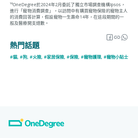
¹⁰OneDegree於2024年2月委託了獨立市場調查機構Ipsos，
進行「寵物消費調查」，以訪問中有購買寵物保險的寵物主人
的消費回答計算，假設寵物一生壽命14年，在這段期間的一
般及醫療開支總數。
熱門話題
#貓
,
#狗
,
#火險
,
#家居保險
,
#保險
,
#寵物護理
,
#寵物小貼士