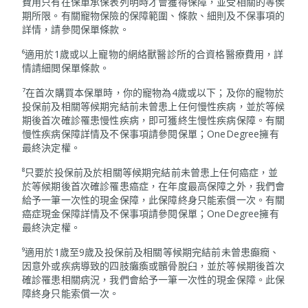
費用只有在保單承保表列明時才會獲得保障，並受相關的等侯
期所限。有關寵物保險的保障範圍、條款、細則及不保事項的
詳情，請參閱保單條款。
⁶適用於1歲或以上寵物的網絡獸醫診所的合資格醫療費用，詳
情請細閲保單條款。
⁷在首次購買本保單時，你的寵物為4歲或以下；及你的寵物於
投保前及相關等候期完結前未曾患上任何慢性疾病，並於等候
期後首次確診罹患慢性疾病，即可獲終生慢性疾病保障。有關
慢性疾病保障詳情及不保事項請參閱保單；OneDegree擁有
最終決定權。
⁸只要於投保前及於相關等候期完結前未曾患上任何癌症，並
於等候期後首次確診罹患癌症，在年度最高保障之外，我們會
給予一筆一次性的現金保障，此保障終身只能索償一次。有關
癌症現金保障詳情及不保事項請參閱保單；OneDegree擁有
最終決定權。
⁹適用於1歲至9歲及投保前及相關等候期完結前未曾患癲癇、
因意外或疾病導致的四肢癱瘓或髕骨脫臼，並於等候期後首次
確診罹患相關病況，我們會給予一筆一次性的現金保障。此保
障終身只能索償一次。