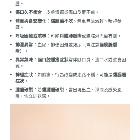
腫。
傷口久不癒合
：皮膚潰瘍或傷口反覆不癒。
體重與食慾變化
：
貓腫瘤不吃
、體重無故減輕、精神萎
靡。
呼吸困難或咳嗽
：可能與
貓肺腫瘤
或胸腔淋巴瘤有關。
排泄異常
：血尿、排便困難或頻尿（需注意
貓膀胱腫
瘤
）。
異常氣味
：
貓口腔腫瘤症狀
常伴隨口臭、流口水或進食困
難。
神經症狀
：如癲癇、行為改變或走路不穩，可能是
貓腦瘤
症狀
。
腫瘤破裂
：若
貓腫瘤破
裂，會出現出血、滲液及感染風
險，需立即送醫。