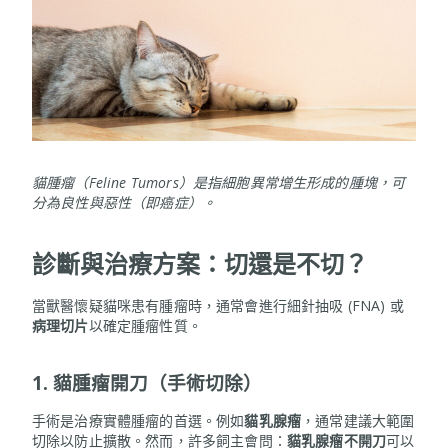
貓腫瘤（Feline Tumors）是指細胞異常增生形成的腫塊，可
分為良性與惡性（即癌症）。
診斷與治療方案：切還是不切？
當獸醫懷疑貓咪患有腫瘤時，通常會進行細針抽吸 (FNA) 或
病理切片
以確定腫瘤性質。
1. 貓腫瘤開刀（手術切除）
手術是治療實體腫瘤的首選。例如
貓乳腺瘤
，通常建議大範圍
切除以防止擴散。然而，許多飼主會問：
貓乳腺瘤不開刀
可以