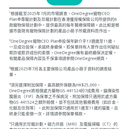
¹根據截至2025年7月的市場調查，OneDegree寵物CEO
Plan®尊寵計劃及珍寵計劃在香港獲授權保險公司所提供的6
款寵物保險計劃中，提供最高的每年醫療保障額。此比較是根
據市面現有寵物保險計劃的產品小冊子所載資料而作出。
²OneDegree寵物CEO Plan®投保年齡介乎13週歲至11歲，
一旦成功投保，承諾終身續保。若保單持有人曾作出任何疑似
欺詐或欺詐成份的索償，OneDegree擁有最終續保決定權。
有關產品保障內容及不保事項請參閱OneDegree網頁。
³根據2025年7月各主要保險公司產品小冊子資料的調查結
果。
⁴須另選擇附加保障，最高額外保額為HK$25,000，
OneDegree將賠償處方藥物GS-441524的7成費用。貓傳染性
腹膜炎（FIP）為保單之不保病況，附加保障只適用於處方藥
物GS-441524之額外賠償，並不包括其他醫療費用（如診金、
化驗及住院等）。此附加保障只適用於1歲至11歲的貓隻，且
終身只能索償一次。詳情請參閱保單條款。
⁵只適用於珍寵計劃
。
磁力共振（MRI）及電腦掃瞄（CT）的