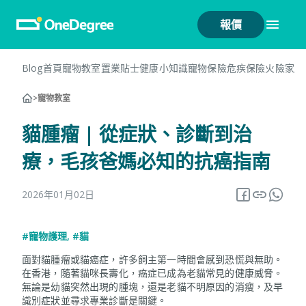
報價
Blog首頁
寵物教室
置業貼士
健康小知識
寵物保險
危疾保險
火險
家居
>
寵物教室
貓腫瘤 | 從症狀、診斷到治
療，毛孩爸媽必知的抗癌指南
2026年01月02日
#寵物護理
,
#貓
面對貓腫瘤或貓癌症，許多飼主第一時間會感到恐慌與無助。
在香港，隨著貓咪長壽化，癌症已成為老貓常見的健康威脅。
無論是幼貓突然出現的腫塊，還是老貓不明原因的消瘦，及早
識別症狀並尋求專業診斷是關鍵。