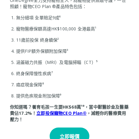
OneDegree全力支持寵物主人，為寵物提供無敵守護，一世
照顧！寵物CEO Plan ®產品特色包括：
1. 無分細項 全單賠足9成⁶
2. 寵物醫療保額高達HK$100,000 全港最高¹
3. 11歲前投保 終身續保²
4. 提供FIP額外保額附加保障³
5. 涵蓋磁力共振（MRI）及電腦掃瞄（CT）⁵
6. 終身保障慢性疾病⁷
7. 癌症現金保障⁸
8. 提供危疾現金附加保障⁹
你知道嗎？養育毛孩一生要HK$68萬¹⁰，當中獸醫診金及醫藥
費佔17.2%！
立即投保寵物CEO Plan®
，減輕你的醫療費用
壓力！
立即報價