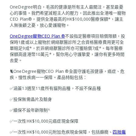
OneDegree明白，毛孩的健康是所有主人最關注，甚至最憂
心的事情。我們希望減輕主人的壓力，因此推出全港唯一寵物
CEO Plan®，提供全港最高的HK$100,000醫療保額*，讓主
人無後顧之憂，放心愛護寵物。
OneDegree寵物CEO Plan ®
不設指定醫療項目賠償限額，投
保時1歲或以上寵物於網絡獸醫診所之合資格醫療費用更可全
單賠足9成*，於非網絡獸醫診所亦可獲賠償7成*。每年醫療
保額高達港幣10萬元*，幫你用心守護摯愛，讓你有更多時間
去愛。
🐈OneDegree寵物CEO Plan ®全面守護毛孩健康，癌症、危
疾，慢性疾病一一保障。產品特點包括：
✅涵蓋13週至11歲所有貓狗品種，不設不保品種
✅投保無需晶片及驗身
✅續保不設年齡限制^
✅一次性HK$10,000元癌症現金保障
✅一次性HK$10,000元附加危疾現金保障，包括癲癇、
四肢癱