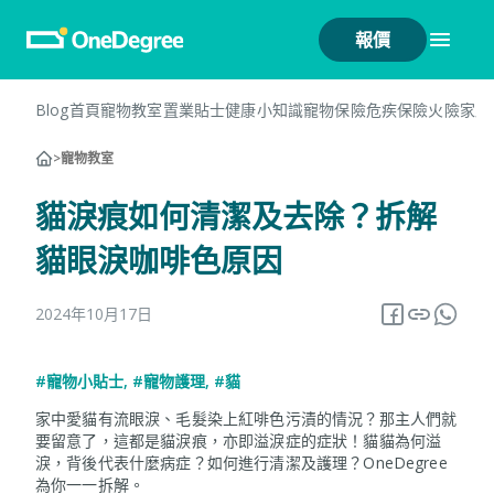
報價
Blog首頁
寵物教室
置業貼士
健康小知識
寵物保險
危疾保險
火險
家居
>
寵物教室
貓淚痕如何清潔及去除？拆解
貓眼淚咖啡色原因
2024年10月17日
#寵物小貼士
,
#寵物護理
,
#貓
家中愛貓有流眼淚、毛髮染上紅啡色污漬的情況？那主人們就
要留意了，這都是貓淚痕，亦即溢淚症的症狀！貓貓為何溢
淚，背後代表什麼病症？如何進行清潔及護理？OneDegree
為你一一拆解。