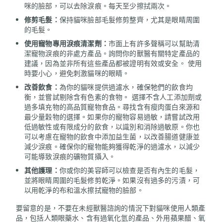
咪的臉部，可以去除淚痕。每天至少擦拭兩次。
修剪毛髮：
保持貓咪臉部毛髮修剪整齊，尤其是眼睛周圍
的毛髮。
使用寵物專用淚痕清潔劑：
市面上有許多聲稱可以幫助清
潔寵物淚痕的非處方產品。詢問你的獸醫有關特定產品的
建議，因為並非所有這些產品都被證明有效或安全。 使用
時要小心，避免刺激貓咪的眼睛。
改善飲食：
為你的貓咪提供過濾水，確保牠們的飲食均
衡，並嘗試剔除含有色素的食物。 選擇不含人工添加劑或
過多填充物的高品質寵物食品。尋找含有瘦肉蛋白來源和
最少量穀物的選擇。如果你的寵物容易過敏，請嘗試改用
低過敏性或有限成分的飲食，以識別和消除過敏原。你也
可以考慮在寵物的飲食中添加益生菌，以改善腸道健康並
減少淚痕。確保你的寵物能夠獲得乾淨的過濾水，以減少
可能導致淚痕的礦物質攝入。
其他護理：
你或你的美容師可以檢查是否有內生的毛髮，
並將眼睛周圍的毛髮修剪乾淨。如果沒有過多的污漬，可
以用乾淨的布和溫水擦拭寵物的臉部。
要留意的是，不要在未經獸醫諮詢的情況下對貓咪使用人類產
品，包括人類眼藥水、含有過氧化氫的產品、外用蘋果醋、氧