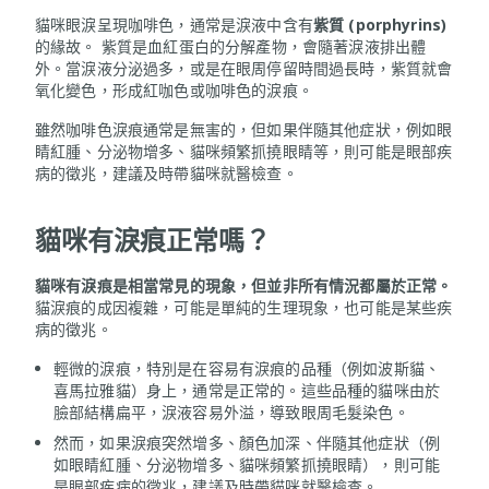
貓咪眼淚呈現咖啡色，通常是淚液中含有
紫質
(porphyrins)
的緣故。 紫質是血紅蛋白的分解產物，會隨著淚液排出體
外。當淚液分泌過多，或是在眼周停留時間過長時，紫質就會
氧化變色，形成紅咖色或咖啡色的淚痕。
雖然咖啡色淚痕通常是無害的，但如果伴隨其他症狀，例如眼
睛紅腫、分泌物增多、貓咪頻繁抓撓眼睛等，則可能是眼部疾
病的徵兆，建議及時帶貓咪就醫檢查。
貓咪有淚痕正常嗎？
貓咪有淚痕是相當常見的現象，但並非所有情況都屬於正常。
貓淚痕的成因複雜，可能是單純的生理現象，也可能是某些疾
病的徵兆。
輕微的淚痕，特別是在容易有淚痕的品種（例如波斯貓、
喜馬拉雅貓）身上，通常是正常的。這些品種的貓咪由於
臉部結構扁平，淚液容易外溢，導致眼周毛髮染色。
然而，如果淚痕突然增多、顏色加深、伴隨其他症狀（例
如眼睛紅腫、分泌物增多、貓咪頻繁抓撓眼睛），則可能
是眼部疾病的徵兆，建議及時帶貓咪就醫檢查。