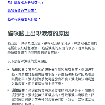
為什麼貓眼淚是咖啡色？
貓咪有淚痕正常嗎？
貓咪有淚痕要吃什麼？
貓咪臉上出現淚痕的原因
貓淚痕，也稱為溢淚症，是指眼淚過度分泌，導致眼睛周圍的
毛髮出現紅啡色污漬。 造成淚痕的原因有很多，從單純的品
種特徵到潛在的健康問題都有可能。
以下是貓咪淚痕的常見原因：
品種因素
：某些品種的貓咪天生就容易有淚痕，例如波斯
貓、喜馬拉雅貓和異國短毛貓。這些品種的貓咪因為臉部
結構扁平，淚液引流系統可能發育不良，淚液無法順利進
入鼻淚管，而是直接從臉上流下來。
淚管阻塞
：鼻淚管負責將淚液從眼睛引流到鼻子。如果鼻
淚管阻塞，淚液就無法正常排出，導致眼淚溢出眼瞼。阻
塞的原因可能是先天性的淚管未打開、發炎、異物堵塞或
腫瘤壓迫所致。