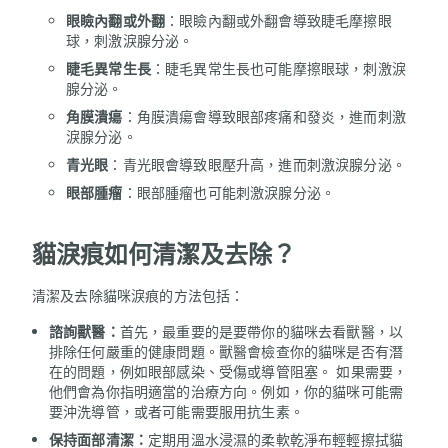
眼瞼內翻或外翻
：眼瞼內翻或外翻會導致睫毛摩擦眼
球，刺激淚腺分泌。
睫毛異常生長
：睫毛異常生長也可能摩擦眼球，刺激淚
腺分泌。
角膜潰瘍
：角膜潰瘍會導致眼部疼痛和發炎，進而刺激
淚腺分泌。
青光眼
：青光眼會導致眼壓升高，進而刺激淚腺分泌。
眼部腫瘤
：眼部腫瘤也可能刺激淚腺分泌。
貓淚痕如何清潔及去除？
清潔及去除貓咪淚痕的方法包括：
諮詢獸醫：
首先，最重要的是要帶你的貓咪去看獸醫，以
排除任何嚴重的健康問題。獸醫會檢查你的貓咪是否有潛
在的問題，例如眼部感染、受傷或導管阻塞。 如果需要，
他們會為你指明適當的治療方向。例如，你的貓咪可能需
要沖洗導管，或者可能需要服用抗生素。
保持面部清潔：
定期用溫水浸濕的柔軟乾淨布輕輕擦拭貓