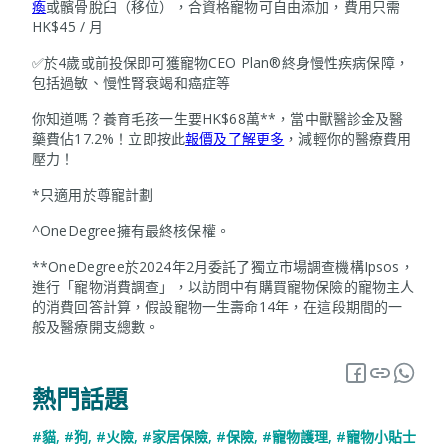
瘓
或髕骨脫臼（移位），合資格寵物可自由添加，費用只需
HK$45 / 月
✅於4歲或前投保即可獲寵物CEO Plan®終身慢性疾病保障，
包括過敏、慢性腎衰竭和癌症等
你知道嗎？養育毛孩一生要HK$68萬**，當中獸醫診金及醫
藥費佔17.2%！立即按此
報價及了解更多
，減輕你的醫療費用
壓力！
*只適用於尊寵計劃
^OneDegree擁有最終核保權。
**OneDegree於2024年2月委託了獨立市場調查機構Ipsos，
進行「寵物消費調查」，以訪問中有購買寵物保險的寵物主人
的消費回答計算，假設寵物一生壽命14年，在這段期間的一
般及醫療開支總數。
熱門話題
#貓
,
#狗
,
#火險
,
#家居保險
,
#保險
,
#寵物護理
,
#寵物小貼士