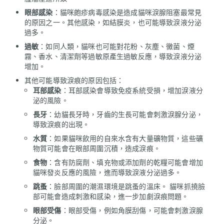
眼部感染
：貓咪皰疹病毒感染是造成貓咪淚腺阻塞最常見
的原因之一。其他感染，如結膜炎，也可能導致淚液分泌
過多。
過敏
：如同人類，貓咪也可能對花粉、灰塵、黴菌、煙
霧、香水、清潔劑等過敏原產生過敏反應，導致淚液分泌
增加。
其他可能導致淚痕的原因包括：
耳部感染
：耳部感染會導致免疫系統受損，增加淚液分
泌的風險。
長牙
：幼貓長牙時，牙齒的生長可能會刺激淚腺分泌，
導致淚痕的出現。
水質
：如果貓咪飲用的自來水含有大量礦物質，這些礦
物質可能會在眼部周圍沉積，造成淚痕。
食物
：含有防腐劑、填充物或添加劑的乾糧可能會增加
貓咪發炎反應的風險，進而導致淚液分泌過多。
跳蚤
：臉部周圍的潮濕環境是跳蚤的溫床。 貓咪抓撓臉
部可能會造成刺激和感染，進一步加劇淚痕問題。
眼部受傷
：眼部受傷，例如角膜刮傷，可能會刺激淚腺
分泌。