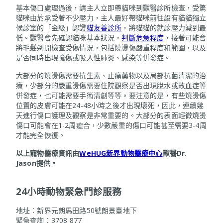
基本傷口處理過後，請主人立即帶貓咪到獸醫診所檢查，受驚
貓咪由於承受著不少壓力，主人最好帶貓咪前往設有貓貓獨立
候診室的「金級」認證
貓友善診所
，將貓貓的就診壓力減到最
低。獸醫會先確認貓咪基本狀況，
判斷危急程度
，接著可能會
將毛髮剃開檢查受傷情況，包括燒燙傷嚴重程度和範圍，以及
是否同時出現嗆傷或吸入性肺炎、感染等併發症。
大部分的燒燙傷需要抗生素、止痛藥物以及局部抗菌清潔的治
療，少部分的嚴重燙傷需要住院觀察是否出現脫水或敗血症等
併發症，也可能需要手術清創等等。要注意的是，有些燒燙傷
位置的皮膚可能在24-48小時之後才出現壞死，因此，連續幾
天進行傷口護理及觀察是非常重要的。大部分的表面輕微燒燙
傷口可能會在1-2周癒合，少數嚴重的傷口可能甚至需要3-4周
才能完全恢復。
以上寵物醫療資訊由
WeHUG新界動物醫療中心
獸醫Dr.
Jason提供。
24小時動物緊急門診服務
地址︰新界元朗馬田路50號朗景臺地下
緊急查詢：3708 877