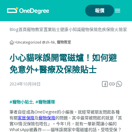
報價
Blog首頁
寵物教室
置業貼士
健康小知識
寵物保險
危疾保險
火險
家居
>
Uncategorized @zh-hk, 寵物教室
小心貓咪誤開電磁爐！如何避
免意外+醫療及保險貼士
2024年10月08日
#寵物小貼士
,
#寵物護理
筆者自從成為OneDegree的小編後，就經常被朋友問起各種
有關
家居保險
及
寵物保險
的問題，其中最常被問起的就是「其
實XX情況保險包唔包」。今年1月，就有一單新聞讓小編的
WhatsApp被轟炸——貓咪誤開家中電磁爐的話，受唔受保？