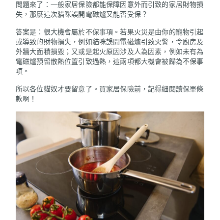
問題來了：一般家居保險都能保障因意外而引致的家居財物損
失，那麼這次貓咪誤開電磁爐又能否受保？
答案是：很大機會屬於不保事項。若果火災是由你的寵物引起
或導致的財物損失，例如貓咪誤開電磁爐引致火警，令廚房及
外牆大面積損毀；又或是起火原因涉及人為因素，例如未有為
電磁爐預留散熱位置引致過熱，這兩項都大機會被歸為不保事
項。
所以各位貓奴才要留意了。買家居保險前，記得細閱讀保單條
款啊！