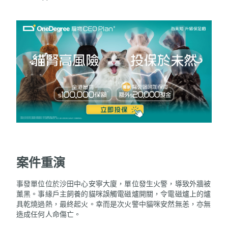
案件重演
事發單位位於沙田中心安寧大廈，單位發生火警，導致外牆被
薰黑。事緣戶主飼養的貓咪誤觸電磁爐開關，令電磁爐上的爐
具乾燒過熱，最終起火。幸而是次火警中貓咪安然無恙，亦無
造成任何人命傷亡。