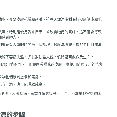
油脂，導致皮膚乾燥和刺激。這些天然油脂對保持皮膚健康和毛
洗澡，特別是使用香味產品，會改變牠們的氣味。這不僅會導致
而感到壓力。
們會花費大量的時間來自我梳理。過度洗澡會干擾牠們的自然清
狀態下容易失溫。尤其對幼貓來說，低體溫可能危及生命。
因為pH值不同，可能會刺激貓咪的皮膚。應使用貓咪專用的洗髮
會讓牠們感到恐懼和焦慮。
只有一滴，也可能導致感染。
行清潔、皮膚疾病、嚴重跳蚤感染等），否則不建議經常幫貓咪
涼的步驟