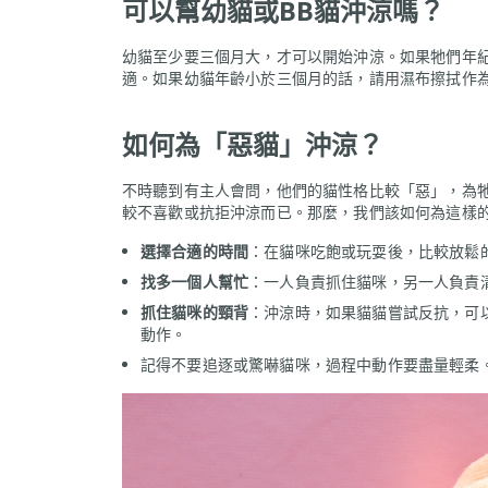
可以幫幼貓或
BB貓沖涼嗎？
幼貓至少要三個月大，才可以開始沖涼。如果牠們年
適。如果幼貓年齡小於三個月的話，請用濕布擦拭作
如何為「惡貓」沖涼？
不時聽到有主人會問，他們的貓性格比較「惡」，為
較不喜歡或抗拒沖涼而已。那麼，我們該如何為這樣
選擇合適的時間
：在貓咪吃飽或玩耍後，比較放鬆
找多一個人幫忙
：一人負責抓住貓咪，另一人負責
抓住貓咪的頸背
：沖涼時，如果貓貓嘗試反抗，可
動作。
記得不要追逐或驚嚇貓咪，過程中動作要盡量輕柔