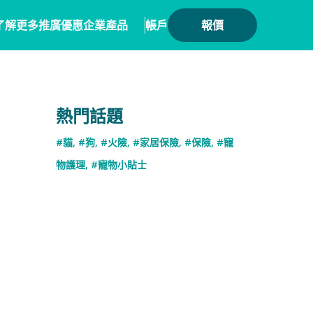
了解更多
推廣優惠
企業產品
帳戶
報價
健康
務方案
毛範生會員計劃
保險產品
熱門話題
會員優惠
保險
務概覽
數碼保險
#貓
,
#狗
,
#火險
,
#家居保險
,
#保險
,
#寵
保險優惠總覽
業合作
數字資產保險
物護理
,
#寵物小貼士
險核心系統