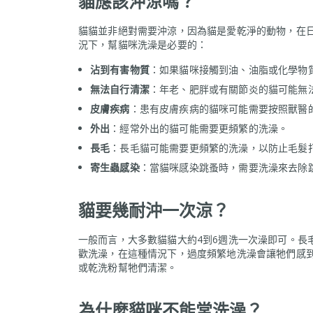
貓應該沖涼嗎？
貓貓並非絕對需要沖涼，因為貓是愛乾淨的動物，在
況下，幫貓咪洗澡是必要的：
沾到有害物質
：如果貓咪接觸到油、油脂或化學物
無法自行清潔
：年老、肥胖或有關節炎的貓可能無
皮膚疾病
：患有皮膚疾病的貓咪可能需要按照獸醫
外出
：經常外出的貓可能需要更頻繁的洗澡。
長毛
：長毛貓可能需要更頻繁的洗澡，以防止毛髮
寄生蟲感染
：當貓咪感染跳蚤時，需要洗澡來去除
貓要幾耐沖一次涼？
一般而言，大多數貓貓大約4到6週洗一次澡即可。長
歡洗澡，在這種情況下，過度頻繁地洗澡會讓牠們感
或乾洗粉幫牠們清潔。
為什麼貓咪不能常洗澡？