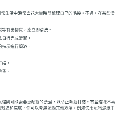
日常生活中通常會花大量時間梳理自己的毛髮。不過，在某些情
質等有害物質，應立即清洗。
法自行完成清潔。
的指示進行藥浴。
打結。
跳蚤。
毛貓則可能需要更頻繁的洗澡，以防止毛髮打結。有些貓咪不喜
到緊迫和焦慮。你可以考慮透過其他方法，例如使用寵物濕紙巾