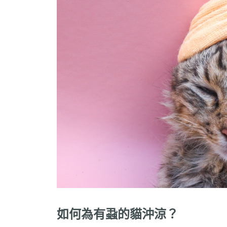
如何為有蝨的貓沖涼？