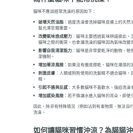
貓咪不應該經常洗澡的原因如下：
破壞天然油脂
：過度洗澡會洗掉貓咪皮膚上的天然
髮光澤至關重要。
改變氣味造成壓力
：貓咪主要透過氣味辨識彼此。
貓咪之間的衝突，也會讓洗澡的貓咪因為氣味改變
影響自我清潔能力
：貓咪是非常愛乾淨的動物，牠
潔機制。
增加著涼風險
：如果沒有徹底擦乾，貓咪在潮濕的
刺激皮膚
：人類或狗狗使用的洗髮精不適合貓咪，
精。
引起不適與反感
：大多數貓咪不喜歡水，強迫洗澡
增加感染風險
：若不慎讓水進入貓咪的耳朵，即使
因此，除非有特殊情況（例如沾到有害物質、無法自
洗澡。
如何讓貓咪習慣沖涼？為貓貓沖