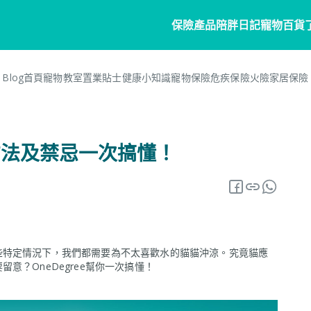
保險產品
陪胖日記
寵物百貨
Blog首頁
寵物教室
置業貼士
健康小知識
寵物保險
危疾保險
火險
家居保險
寵物保險
家居
陪胖日記
客戶分享
個人
商
常見問題
寵物保險
家居保險
關於陪胖日記App
危疾
業
方法及禁忌一次搞懂！
網誌
狗狗保險
家電保養保險
立即下載
企
保險101
貓貓保險
火險
Pawbook Tag
保
龜鳥保險
獸醫網絡
些特定情況下，我們都需要為不太喜歡水的貓貓沖涼。究竟貓應
申請索償
意？OneDegree幫你一次搞懂！