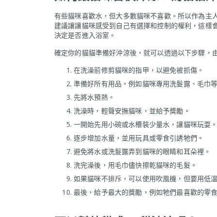
有些貓咪喜歡水，但大多數貓咪不喜歡。所以作為主
建議讓讓貓咪感受到自己有選擇和控制的權利，這樣
決定是否進入浴室。
確定你的貓貓準備好沖涼後，就可以透過以下步驟，
在洗澡前修剪貓咪的指甲，以避免被抓傷。
準備好所有用品，例如貓咪專用洗髮露、毛巾
先將水預熱。
洗澡時，輕聲安撫貓咪，並給予獎勵。
一開始先用小碗或水槽裝少量水，讓貓咪玩耍
逐步增加水量，並用玩具或零食引誘牠們。
避免將水或洗髮露弄到貓咪的眼睛和耳朵裡。
洗完澡後，用毛巾儘快擦乾貓咪的毛髮。
如果貓咪不排斥，可以使用吹風機，但要用低
最後，給予最大的獎勵，例如牠們最喜歡的零