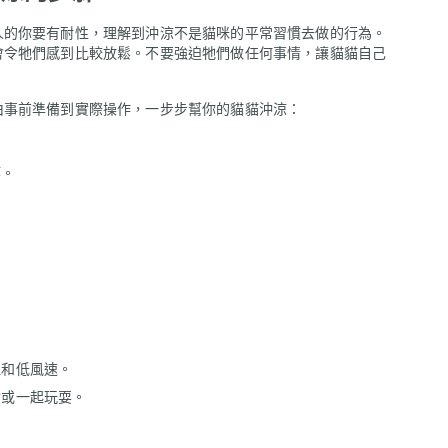
人的你要有耐性，理解到沖涼不是貓咪的平常習慣去做的行為。
會令牠們感到比較放鬆。不要強迫牠們做任何事情，讓貓貓自己
由事前準備到實際操作，一步步幫你的貓貓沖涼：
等。
。
溫和低風速。
食或一起玩耍。