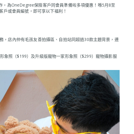
作，為OneDegree保險客戶同會員準備咗多項優惠！喺5月8至
ee客戶或會員編號，即可享以下福利！
服務，店內仲有毛孩友善拍攝區、自拍站同超過30款主題背景，連
一家形象照（$199）及升級版寵物一家形象照（$299）寵物攝影服