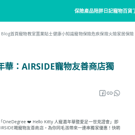
保險產品
陪胖日記
寵物百貨
Blog首頁
寵物教室
置業貼士
健康小知識
寵物保險
危疾保險
火險
家居保險
寵物保險
家居
陪胖日記
客戶分享
個人
商
常見問題
寵物保險
家居保險
關於陪胖日記App
危疾
業
年華：AIRSIDE寵物友善商店獨
網誌
狗狗保險
家電保養保險
立即下載
企
保險101
貓貓保險
火險
Pawbook Tag
保
龜鳥保險
獸醫網絡
申請索償
Degree ❤️ Hello Kitty 人寵嘉年華暨愛足一世見證會」即
同AIRSIDE嘅寵物友善商店，為你同毛孩帶來一連串獨家優惠！快啲