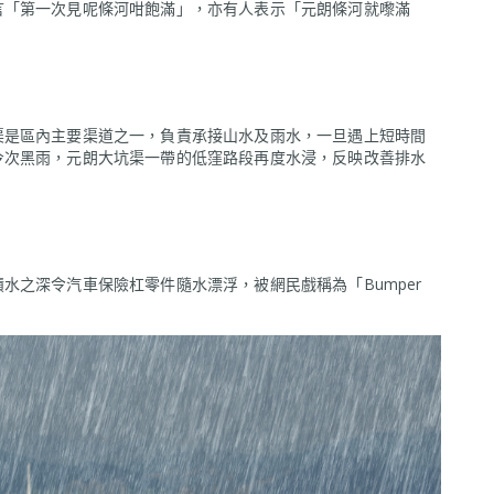
言「第一次見呢條河咁飽滿」，亦有人表示「元朗條河就嚟滿
渠是區內主要渠道之一，負責承接山水及雨水，一旦遇上短時間
今次黑雨，元朗大坑渠一帶的低窪路段再度水浸，反映改善排水
水之深令汽車保險杠零件隨水漂浮，被網民戲稱為「Bumper