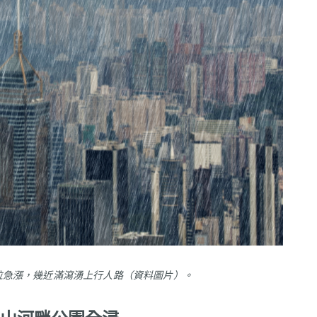
位急漲，幾近滿瀉湧上行人路（資料圖片）。