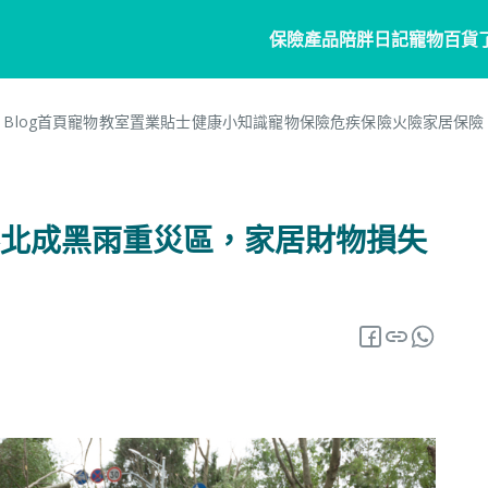
保險產品
陪胖日記
寵物百貨
Blog首頁
寵物教室
置業貼士
健康小知識
寵物保險
危疾保險
火險
家居保險
寵物保險
家居
陪胖日記
客戶分享
個人
商
常見問題
寵物保險
家居保險
關於陪胖日記App
危疾
業
北成黑雨重災區，家居財物損失
網誌
狗狗保險
家電保養保險
立即下載
企
保險101
貓貓保險
火險
Pawbook Tag
保
龜鳥保險
獸醫網絡
申請索償