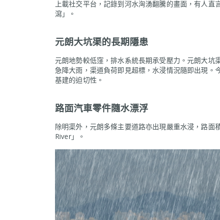
上載社交平台，記錄到河水洶湧翻騰的畫面，有人直
瀉」。
元朗大坑渠的長期隱患
元朗地勢較低窪，排水系統長期承受壓力。元朗大坑
急降大雨，渠道負荷即見超標，水浸情況隨即出現。
基建的迫切性。
路面汽車零件隨水漂浮
除明渠外，元朗多條主要道路亦出現嚴重水浸，路面積
River」。