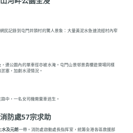
山河畔公園全浸
有網民記錄到屯門井頭村的驚人景象：大量黃泥水急速流經村內窄
及，連公園內的單車徑亦被水淹。屯門山景邨景貴樓遊樂場同樣
口淤塞，加劇水浸情況。
於路中，一名女司機需棄車逃生。
消防處57宗求助
上水及元朗
一帶。消防處啟動處長指挥室，統籌全港各區救援部