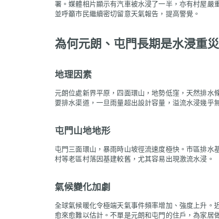
署。媒體相片顯示有汽車被水浸了一半，亦有村屋嚴
並呼籲市民繼續密切留意天氣報告，提高警覺。
為何元朗、屯門長期是水浸重災
地理因素
元朗位處新界平原，四面環山，地勢低窪，天然排水
要排水渠道，一旦雨量超出設計容量，溢流水浸幾乎
屯門山地地形
屯門三面環山，暴雨時山坡徑流速度極快。市區排水
村等老區村落因基建較舊，尤其容易出現激流水浸。
氣候變化加劇
全球氣候暖化令極端天氣事件頻率增加、強度上升。
愈來愈難以估計。不單是元朗和屯門的住戶，為家居