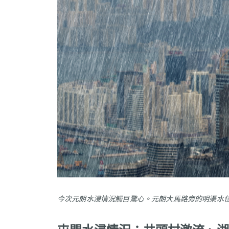
今次元朗水浸情況觸目驚心。元朗大馬路旁的明渠水