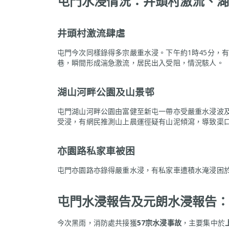
屯門水浸情況：井頭村激流、湖
井頭村激流肆虐
屯門今次同樣錄得多宗嚴重水浸。下午約1時45分，
巷，瞬間形成湍急激流，居民出入受阻，情況駭人。
湖山河畔公園及山景邨
屯門湖山河畔公園由富健至新屯一帶亦受嚴重水浸波
受浸，有網民推測山上晨運徑疑有山泥傾瀉，導致渠
亦園路私家車被困
屯門亦園路亦錄得嚴重水浸，有私家車遭積水淹浸困
屯門水浸報告及元朗水浸報告：
今次黑雨，消防處共接獲
57宗水浸事故
，主要集中於