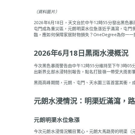
（資料圖片）
2026年6月18日，天文台於中午12時55分發出
屯門成為重災區，元朗明渠水位急漲近乎滿瀉，屯門多
臨，應如何保障家居財物損失？OneDegree為你一
2026年6月18日黑雨水浸概況
今次黑色暴雨警告由中午12時55分維持至下午3時0
出新界北部水浸特別報告，點名打鼓嶺一帶受大雨影
黑雨高峰期間，元朗、屯門、天水圍三區首當其衝，
元朗水浸情況：明渠近滿瀉，路面「B
元朗明渠水位急漲
今次元朗水浸情況觸目驚心。元朗大馬路旁的明渠（