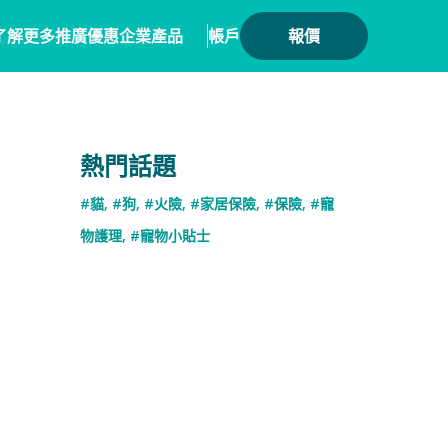
了解更多
推廣優惠
企業產品
帳戶
報價
健康
務方案
毛範生會員計劃
保險產品
熱門話題
會員優惠
保險
務概覽
數碼保險
#貓
,
#狗
,
#火險
,
#家居保險
,
#保險
,
#寵
保險優惠總覽
業合作
數字資產保險
物護理
,
#寵物小貼士
險核心系統