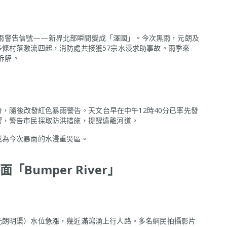
黑色暴雨警告信號——新界北部瞬間變成「澤國」。今次黑雨，元朗及
條村落激流四起，消防處共接獲57宗水浸求助事故。雨季來
一拆解。
5分，隨後改發紅色暴雨警告。天文台早在中午12時40分已率先發
響，警告市民採取防洪措施，提醒遠離河道。
成為今次暴雨的水浸重災區。
umper River」
元朗明渠）水位急漲，幾近滿瀉湧上行人路。多名網民拍攝影片