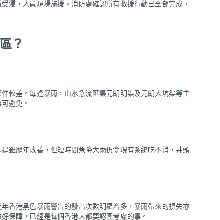
重受浸，人員現場施援。消防處確認所有救援行動已全部完成，
區？
條件較差。每逢暴雨，山水急流匯集元朗明渠及元朗大坑渠等主
無可避免。
基建雖歷年改善，但短時間急降大雨仍令現有系統吃不消，井頭
近年香港黑色暴雨警告的發出次數明顯增多，暴雨帶來的損失亦
做好保障，已經是每個香港人都要認真考慮的事。