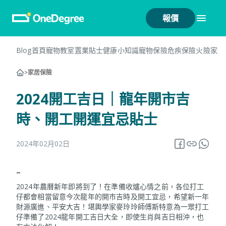
報價
Blog首頁
寵物教室
置業貼士
健康小知識
寵物保險
危疾保險
火險
家居
>
家居保險
2024開工吉日｜龍年開市吉
時、開工開運宜忌貼士
2024年02月02日
–
2024年農曆新年即將到了！在準備收爐心情之前，各位打工
仔都會相當留意今次龍年的開市吉時及開工宜忌，希望新一年
財源廣進、平安大吉！堪輿學家麥玲玲師傅斯特意為一眾打工
仔準備了2024龍年開工吉日大全，即使生肖與吉日相沖，也