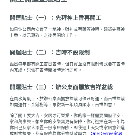
開運貼士（一）：先拜神上香再開工
如果你公司內安置了土地神、財神或菩薩等神明，建議先拜神
上香，以示尊敬，之後再開始工作。
開運貼士（二）：吉時不設限制
雖然每年都有開工吉日吉時，但其實並沒有限制儀式要在吉時
內完成，只需在吉時開始時進行即可。
開運貼士（三）：辦公桌面擺放吉祥盆栽
在風水角度上，於辦公桌面擺放盆栽可催旺財運，而吉祥盆栽
如開運竹、金錢樹等，象徵新一年順風順水，吉祥如意！
除了開工要大吉，安居才可樂業，你的家一樣需要闔府平安，
家和萬事興。想令你的安樂窩更有保障，你可選擇在新一年為
你自己及家人添置一份家居保險，即使遇上天災或家居意外造
成財物損失，都有保險為你分擔財政壓力。
OneDegree家居