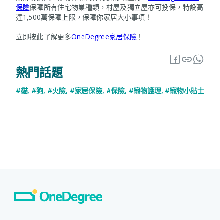
保險
保障所有住宅物業種類，村屋及獨立屋亦可投保，特設高
達1,500萬保障上限，保障你家居大小事項！
立即按此了解更多
OneDegree家居保險
！
熱門話題
#貓
,
#狗
,
#火險
,
#家居保險
,
#保險
,
#寵物護理
,
#寵物小貼士