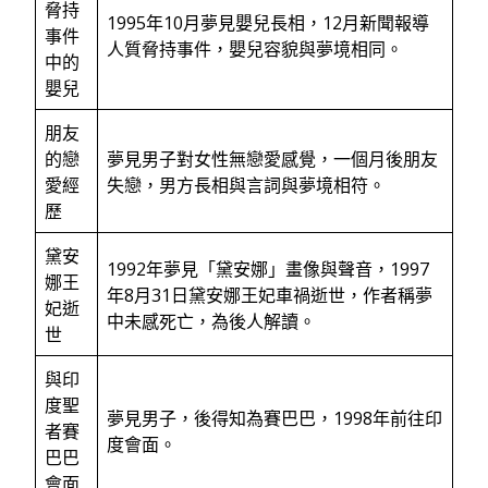
脅持
1995年10月夢見嬰兒長相，12月新聞報導
事件
人質脅持事件，嬰兒容貌與夢境相同。
中的
嬰兒
朋友
的戀
夢見男子對女性無戀愛感覺，一個月後朋友
愛經
失戀，男方長相與言詞與夢境相符。
歷
黛安
1992年夢見「黛安娜」畫像與聲音，1997
娜王
年8月31日黛安娜王妃車禍逝世，作者稱夢
妃逝
中未感死亡，為後人解讀。
世
與印
度聖
夢見男子，後得知為賽巴巴，1998年前往印
者賽
度會面。
巴巴
會面