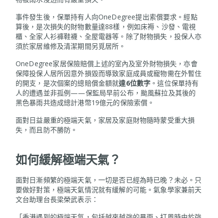
事件發生後，保單持有人向OneDegree提出索償要求。經點
算後，是次損失的財物數量達88樣，例如床褥、沙發、電視
櫃、全家人衫褲鞋襪、全屋電器等。除了財物損失，投保人亦
須於家居維修及清潔期間另覓居所。
OneDegree家居保險賠償上述的室內及室外財物損失，亦會
保障投保人居所因意外損毀而導致家庭成員或寵物需在外暫住
的開支，是次個案的總賠償金額就
達
6位數字
。這位保單持有
人的遭遇並非孤例——保監局早前公布，颱風蘇拉及其後的
黑色暴雨共造成總計港幣19億元的保險索償。
面對日益嚴重的極端天氣，家居及家庭財物隨時蒙受重大損
失，而且防不勝防。
如何緩解極端天氣？
面對日漸頻繁的極端天氣，一切是否已經為時已晚？未必。只
要做好對策，極端天氣情況就有緩解的可能。氣象學家兼前天
文台助理台長梁榮武表示：
「香港遇到的極端天氣，包括越來越強的暴雨、打風時由於強