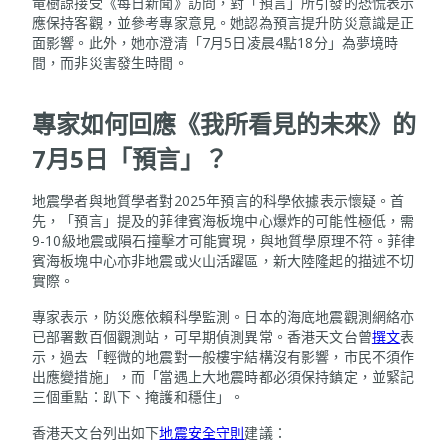
竜樹諒接受《每日新聞》訪問，對「預言」所引發的恐慌表示
應保持客觀，並參考專家意見。她認為預言提升防災意識是正
面影響。此外，她亦澄清「7月5日凌晨4點18分」為夢境時
間，而非災害發生時間。
專家如何回應《我所看見的未來》的
7月5日「預言」？
地震學者與地質學者對2025年預言的科學依據表示懷疑。首
先，「預言」提及的菲律賓海板塊中心爆炸的可能性極低，需
9-10級地震或隕石撞擊才可能實現，與地質學原理不符。菲律
賓海板塊中心亦非地震或火山活躍區，新大陸隆起的描述不切
實際。
專家表示，防災應依賴科學監測。日本的海底地震觀測網絡亦
已部署數百個觀測站，可早期偵測異常。香港天文台曾
撰文
表
示，過去「輕微的地震對一般樓宇結構沒有影響，市民不須作
出應變措施」，而「當遇上大地震時都必須保持鎮定，並緊記
三個重點：趴下、掩護和穩住」。
香港天文台列出如下
地震安全守則
建議：