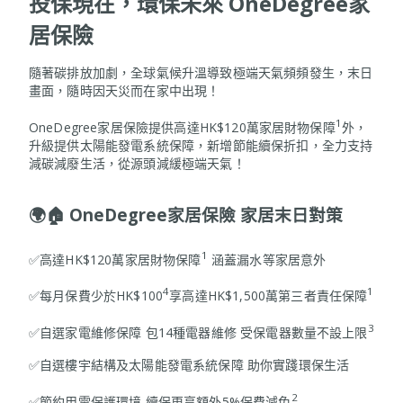
投保現在，環保未來 OneDegree家
居保險
隨著碳排放加劇，全球氣候升溫導致極端天氣頻頻發生，末日
畫面，隨時因天災而在家中出現！
1
OneDegree家居保險提供高達HK$120萬家居財物保障
外，
升級提供太陽能發電系統保障，新增節能續保折扣，全力支持
減碳減廢生活，從源頭減緩極端天氣！
🌍🏠 OneDegree家居保險 家居末日對策
1
✅高達HK$120萬家居財物保障
涵蓋漏水等家居意外
4
1
✅每月保費少於HK$100
享高達HK$1,500萬第三者責任保障
3
✅自選家電維修保障 包14種電器維修 受保電器數量不設上限
✅自選樓宇結構及太陽能發電系統保障 助你實踐環保生活
2
✅節約用電保護環境 續保更享額外5%保費減免