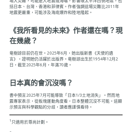
場大災難，可能是大地震或海嘯，影響環太平洋西側地區，包
括日本、台灣、香港和菲律賓。作者強調這場災難比2011年
地震更嚴重，可能涉及海底爆炸和陸地隆起。
《我所看見的未來》作者還在嗎？現
在幾歲？
竜樹諒目前仍在世。2025年6月，她出版新書《天使的遺
言》，證明她仍活躍於出版界。竜樹諒出生於1954年12月2
日，截至2025年6月，年滿70歲。
日本真的會沉沒嗎？
書中預言2025年7月可能導致「日本1/3土地消失」。然而地
震專家表示，從板塊運動角度看，日本整體沉沒不可能。這顯
示預言與科學觀點的分歧，讀者應謹慎看待。
1
只適用於尊尚計劃。