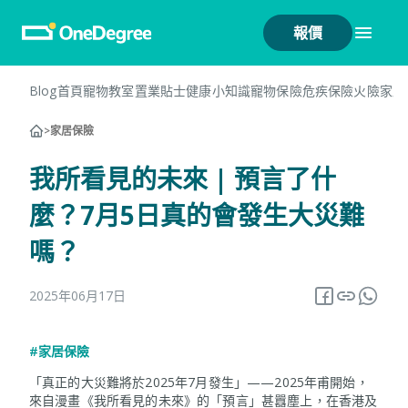
報價
Blog首頁
寵物教室
置業貼士
健康小知識
寵物保險
危疾保險
火險
家居
>
家居保險
我所看見的未來 | 預言了什
麼？7月5日真的會發生大災難
嗎？
2025年06月17日
#家居保險
「真正的大災難將於2025年7月發生」——2025年甫開始，
來自漫畫《我所看見的未來》的「預言」甚囂塵上，在香港及