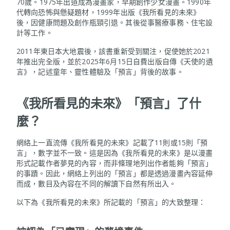
70歲。1975年出道成為漫畫家，早期創作少女漫畫。1990年
代轉向恐怖與懸疑題材，1999年出版《我所看見的未來》
後，因健康問題及創作瓶頸引退。其後從事醫療事務、住宅設
計等工作。
2011年東日本大地震後，該書重新受到關注，促使她於2021
年推出完全版，並於2025年6月15日自費出版自傳《天使的遺
言》，記述童年、靈性體驗及「預言」背後的故事。
《我所看見的未來》「預言」了什
麼？
網絡上一直流傳《我所看見的未來》記載了11則或15則「預
言」，數字並不一致。這是因為《我所看見的未來》是以漫畫
形式記載作者夢見的內容，而非條理地列出作者能夠「預言」
的事蹟。因此，網絡上列出的「預言」都是透過漫畫內容延伸
而成，數目及內容在不同的解讀下自然有所出入。
以下為《我所看見的未來》所記載的「預言」的大致整理：