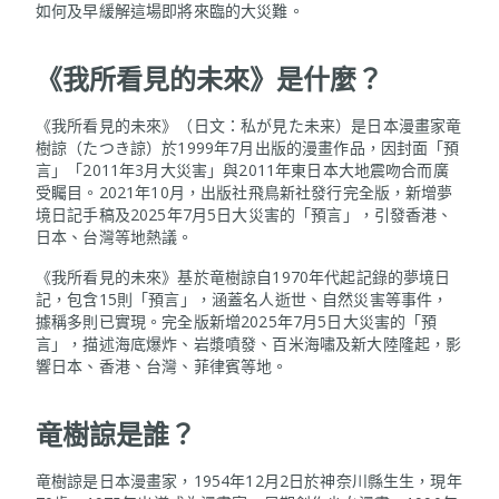
如何及早緩解這場即將來臨的大災難。
《我所看見的未來》是什麼？
《我所看見的未來》（日文：私が見た未来）是日本漫畫家竜
樹諒（たつき諒）於1999年7月出版的漫畫作品，因封面「預
言」「2011年3月大災害」與2011年東日本大地震吻合而廣
受矚目。2021年10月，出版社飛鳥新社發行完全版，新增夢
境日記手稿及2025年7月5日大災害的「預言」，引發香港、
日本、台灣等地熱議。
《我所看見的未來》基於竜樹諒自1970年代起記錄的夢境日
記，包含15則「預言」，涵蓋名人逝世、自然災害等事件，
據稱多則已實現。完全版新增2025年7月5日大災害的「預
言」，描述海底爆炸、岩漿噴發、百米海嘯及新大陸隆起，影
響日本、香港、台灣、菲律賓等地。
竜樹諒是誰？
竜樹諒是日本漫畫家，1954年12月2日於神奈川縣生生，現年