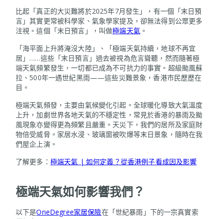
比起「真正的大災難將於2025年7月發生」，有一個「末日預
言」其實更常被科學家、氣象學家提及，卻無法得到公眾更多
注視。這個「末日預言」，叫做
極端天氣
。
「海平面上升將淹沒大陸」、「極端天氣持續，地球不再宜
居」……這些「末日預言」過去被視為危言聳聽，然而隨著極
端天氣頻繁發生，一切都已成為不可抗力的事實。超級颱風蘇
拉、500年一遇世紀黑雨——這些災難景象，香港市民歷歷在
目。
極端天氣頻發，主要由氣候變化引起。全球暖化導致大氣溫度
上升，加劇世界各地天氣的不穩定性，常見於香港的暴雨及颱
風現象亦變得更為頻繁且嚴重。天災下，我們的居所及家庭財
物倍受威脅。家居水浸、玻璃窗被吹爆等末日景象，隨時在我
們屋企上演。
了解更多：
極端天氣 | 如何定義？從香港例子看成因及影響
極端天氣如何影響我們？
以下是
OneDegree家居保險
在「世紀暴雨」下的一宗真實索