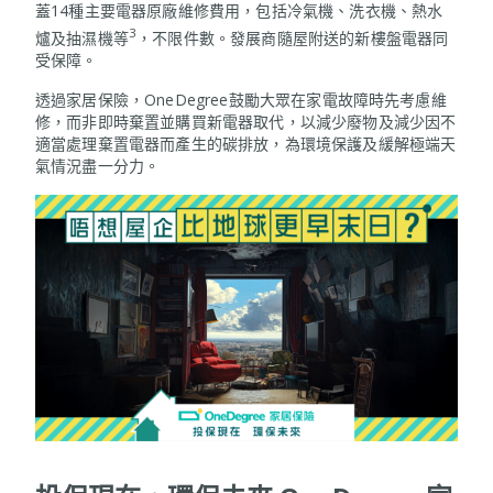
蓋14種主要電器原廠維修費用，包括冷氣機、洗衣機、熱水
3
爐及抽濕機等
，不限件數。發展商隨屋附送的新樓盤電器同
受保障。
透過家居保險，OneDegree鼓勵大眾在家電故障時先考慮維
修，而非即時棄置並購買新電器取代，以減少廢物及減少因不
適當處理棄置電器而產生的碳排放，為環境保護及緩解極端天
氣情況盡一分力。