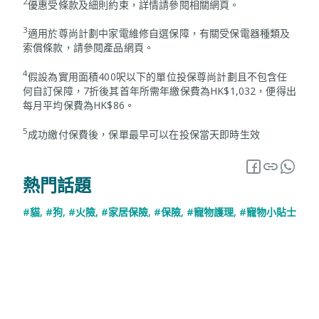
2
優惠受條款及細則約束，詳情請參閱相關網頁。
3
適用於尊尚計劃中家電維修自選保障，有關受保電器種類及
索償條款，請參閱產品網頁。
4
假設為實用面積400呎以下的單位投保尊尚計劃且不包含任
何自訂保障，7折後其首年所需年繳保費為HK$1,032，便得出
每月平均保費為HK$86。
5
成功繳付保費後，保單最早可以在投保當天即時生效
熱門話題
#貓
,
#狗
,
#火險
,
#家居保險
,
#保險
,
#寵物護理
,
#寵物小貼士