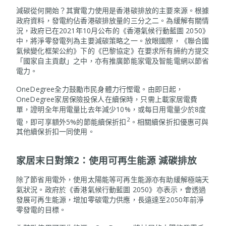
減碳從何開始？其實電力使用是香港碳排放的主要來源。根據
政府資料，發電約佔香港碳排放量的三分之二。為緩解有關情
況，政府已在2021年10月公布的《香港氣候行動藍圖 2050》
中，將淨零發電列為主要減碳策略之一。放眼國際，《聯合國
氣候變化框架公約》下的《巴黎協定》在要求所有締約方提交
「國家自主貢獻」之中，亦有推廣節能家電及智能電網以節省
電力。
OneDegree全力鼓勵市民身體力行慳電。由即日起，
OneDegree家居保險投保人在續保時，只需上載家居電費
單，證明全年用電量比去年減少10%，或每日用電量少於8度
2
電，即可享額外5%的節能續保折扣
。相關續保折扣優惠可與
其他續保折扣一同使用。
家居末日對策2：使用可再生能源 減碳排放
除了節省用電外，使用太陽能等可再生能源亦有助緩解極端天
氣狀況。政府於《香港氣候行動藍圖 2050》亦表示，會透過
發展可再生能源，增加零碳電力供應，長遠達至2050年前淨
零發電的目標。