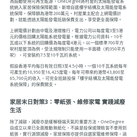
為鼓勵使用可再生能源，OneDegree將村屋的太陽能發電系
統納入家居保險保障範圍，新增自選樓宇結構及太陽能發電系
統保障，保障額為港幣200萬元。村屋業主配合上網電價計
劃，就能透過太陽能發電抵銷保費支出，享受更全面保障。
上網電價計劃由中電及港燈推行，電力公司以每度電3至5港
元的價格回購太陽能系統發電量。根據電力公司資料，10千
瓦或以下系統的回購價為每度電4港元，以一個標準700平方
呎村屋屋頂為例，受法規限制只能使用一半面積（約350平方
呎），可安裝約7.5至10千瓦的系統。
假設香港平均每日有效日照3至4.5小時，一個10千瓦系統每年
可產生約10,950至16,425度電，每年可帶來約港幣43,800至
65,700元的收入，可完全抵銷投保「樓宇結構及太陽能發電
系統保障」的保費開支。
家居末日對策3：零紙張、維修家電 實踐減廢
生活
除了減碳，減廢亦是緩解極端天氣的重要方法。OneDegree
自成立以來已全面推動無紙化，不論是投保或理賠皆不會用到
紙張，實行源頭減廢。家居保險亦提供自選家電維修保障，涵