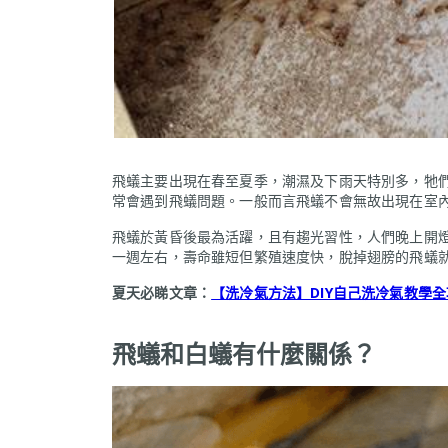
飛蟻主要出現在春至夏季，潮濕及下雨天特別多，牠
常會遇到飛蟻問題。一般而言飛蟻不會無故出現在室
飛蟻於黃昏後最為活躍，且有趨光習性，人們晚上開
一週左右，壽命雖短但繁殖速度快，脫掉翅膀的飛蟻
夏天必睇文章：
【洗冷氣方法】DIY自己洗冷氣教學
飛蟻和白蟻有什麼關係？