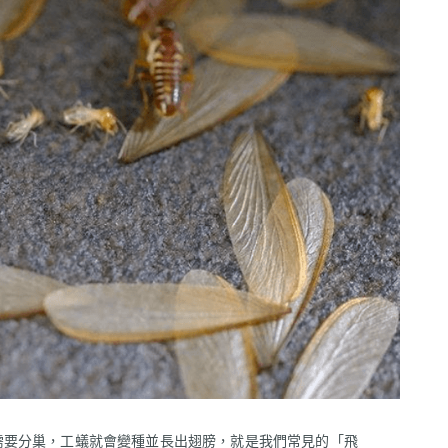
需要分巢，工蟻就會變種並長出翅膀，就是我們常見的「飛