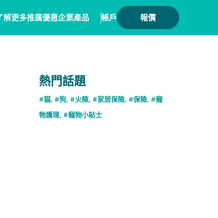
了解更多
推廣優惠
企業產品
帳戶
報價
健康
務方案
毛範生會員計劃
保險產品
熱門話題
會員優惠
保險
務概覽
數碼保險
#貓
,
#狗
,
#火險
,
#家居保險
,
#保險
,
#寵
保險優惠總覽
業合作
數字資產保險
物護理
,
#寵物小貼士
險核心系統