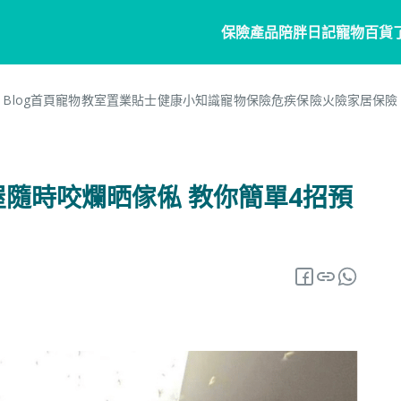
保險產品
陪胖日記
寵物百貨
Blog首頁
寵物教室
置業貼士
健康小知識
寵物保險
危疾保險
火險
家居保險
寵物保險
家居
陪胖日記
客戶分享
個人
商
常見問題
寵物保險
家居保險
關於陪胖日記App
危疾
業
屋隨時咬爛晒傢俬 教你簡單4招預
網誌
狗狗保險
家電保養保險
立即下載
企
保險101
貓貓保險
火險
Pawbook Tag
保
龜鳥保險
獸醫網絡
申請索償