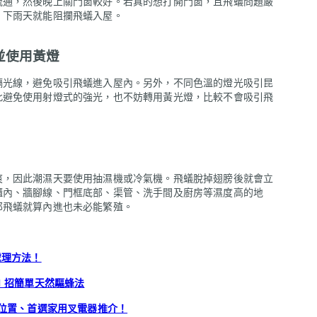
流通，然後晚上關門窗較好。若真的想打開門窗，且飛蟻問題嚴
，下雨天就能阻攔飛蟻入屋。
並使用黃燈
隔光線，避免吸引飛蟻進入屋內。另外，不同色溫的燈光吸引昆
此避免使用射燈式的強光，也不妨轉用黃光燈，比較不會吸引飛
爽，因此潮濕天要使用抽濕機或冷氣機。飛蟻脫掉翅膀後就會立
櫃內、牆腳線、門框底部、渠管、洗手間及廚房等濕度高的地
那飛蟻就算內進也未必能繁殖。
處理方法！
 招簡單天然驅蜂法
站位置、首選家用叉電器推介！