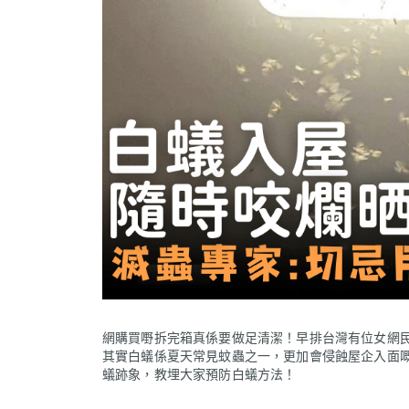
網購買嘢拆完箱真係要做足清潔！早排台灣有位女網
其實白蟻係夏天常見蚊蟲之一，更加會侵蝕屋企入面
蟻跡象，教埋大家預防白蟻方法！