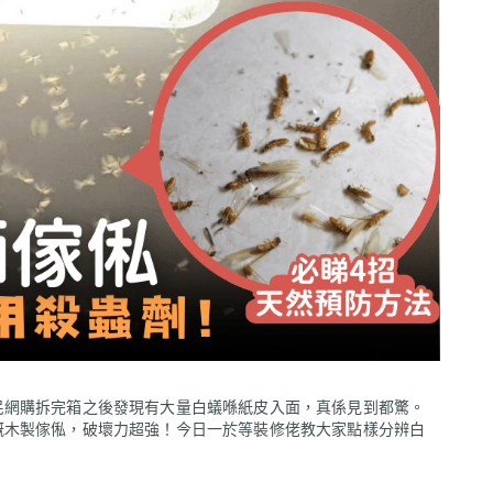
民網購拆完箱之後發現有大量白蟻喺紙皮入面，真係見到都驚。
嘅木製傢俬，破壞力超強！今日一於等裝修佬教大家點樣分辨白