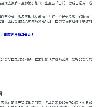
然後脫去翅膀，產卵繁衍後代，生產出「白蟻」變成白蟻巢，所
觸過有機會出現皮膚敏感及紅腫，但這也不是過於嚴重的問題，
主食，因此讓飛蟻入屋成功繁殖的話，白蟻會侵食各種木製建材
士 用錯方法隨時著火！
水只會令白蟻受驚四散，並於其他地方繼續築巢，變相只會令蟻
網
，因此在潮濕天建議緊閉門窗，尤其是黃昏以後的時間，如果想