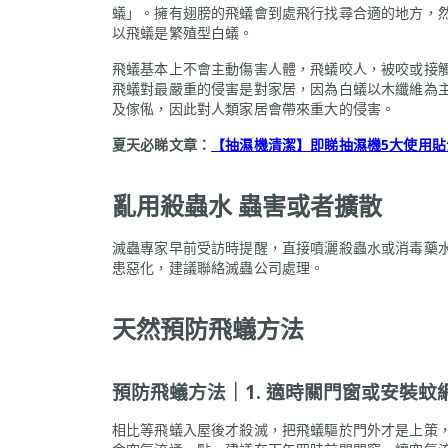
蟻」。擁有翅膀的飛蟻會到處飛行找尋合適的地方，
以飛蟻是繁殖型白蟻。
飛蟻基本上不會主動傷害人體，飛蟻咬人，被咬或接
飛蟻對最嚴重的侵害是對家居，因為白蟻以木纖維為
及傢俬，因此對人類家居會帶來重大的侵害。
夏天必睇文章：
【抽濕機清潔】即睇抽濕機5大使用貼
亂用殺蟲水 蟲害或者擴散
滅蟲專家早前受訪時提醒，直接噴灑殺蟲水或消毒藥
患惡化，建議聯絡滅蟲公司處理。
天然預防飛蟻方法
預防飛蟻方法｜1. 適時關門窗或安裝蚊
相比等飛蟻入屋後才殺滅，把飛蟻驅於門外才是上策