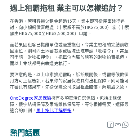
遇上租霸拖租 業主可以怎樣追討？
在香港，若租客拖欠租金超過15天，業主即可從民事途徑追
討，向小額錢債審裁處（申索額不高於HK$75,000）或（申索
額由HK$75,000至HK$3,500,000）申請。
而若果因租客已搬離單位或嚴重拖租，令業主想租約完結前收
回單位，則可向土地審裁處或區域法院申請「收樓令」，甚至
可申請「財物扣押令」，把單位內屬於租客的財物拍賣抵債，
而以上令狀都需由執達吏執行。
要注意的是，以上申索排期需時，訴訟展開後，或需等候數個
月方可上庭審訊，若果你的家居保險具有出租保障，則可能可
在審訊有結果前，先從保險公司取回租金賠償，解燃眉之急。
OneDegree家居保險
擁有多項靈活自選保障，包括出租保
障、樓宇結構保障及家電維修保障等，等你根據需要，選擇最
適合的計劃！
馬上按此了解更多
！
熱門話題