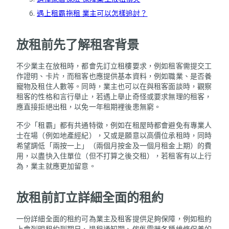
遇上租霸拖租 業主可以怎樣追討？
放租前先了解租客背景
不少業主在放租時，都會先訂立租樓要求，例如租客需提交工
作證明、卡片，而租客也應提供基本資料，例如職業、是否養
寵物及租住人數等。同時，業主也可以在與租客面談時，觀察
租客的性格和言行舉止，若遇上舉止奇怪或要求無理的租客，
應直接拒絕出租，以免一年租期裡後患無窮。
不少「租霸」都有共通特徵，例如在租屋時都會避免有專業人
士在場（例如地產經紀），又或是願意以高價位承租時，同時
希望調低「兩按一上」（兩個月按金及一個月租金上期）的費
用，以盡快入住單位（但不打算之後交租），若租客有以上行
為，業主就應更加留意。
放租前訂立詳細全面的租約
一份詳細全面的租約可為業主及租客提供足夠保障，例如租約
上會列明租約到期日、退租通知期、傢俬電器各種維修保養的