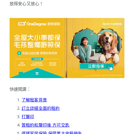
放得安心又放心！
快速閱讀：
了解租客背景
訂立詳細全面的租約
打釐印
簽租約和釐印後 方可交匙
選擇家居保險 保障業主放租損失