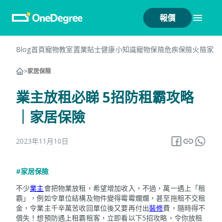
報價
Blog首頁
寵物教室
置業貼士
健康小知識
寵物保險
危疾保險
火險
家居
>
家居保險
業主放租必睇 5招防租霸攻略
｜家居保險
2023年11月10日
#家居保險
不少
業主
會把物業放租，希望增加收入，不過，萬一遇上「租
霸」，例如令單位結構及物件變得霉霉爛爛，甚至拖租不交租
金，令業主千辛萬苦收回單位後又要再付出
裝修
費，隨時得不
償失！想預防遇上租霸租客，立即看以下5招攻略，令你放租