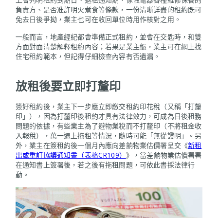
負責方、是否准許明火煮食等條款，一份清晰詳盡的租約既可
免去日後爭拗，業主也可在收回單位時用作核對之用。
一般而言，地產經紀都會準備正式租約，並會在交匙時，和雙
方面對面清楚解釋租約內容；若果是業主盤，業主可在網上找
住宅租約範本，但記得仔細檢查內容有否遺漏。
放租後要立即打釐印
簽好租約後，業主下一步應立即繳交租約印花稅（又稱「打釐
印」），因為打釐印後租約才具有法律效力，可成為日後租務
問題的依據，有些業主為了避物業稅而不打釐印（不將租金收
入報稅），萬一遇上拖租等情況，隨時可能「無從證明」。另
外，業主在簽租約後一個月內應向差餉物業估價署呈交《
新租
出或重訂協議通知書（表格CR109）
》，當差餉物業估價署署
在通知書上簽署後，若之後有拖租問題，可依此書採法律行
動。