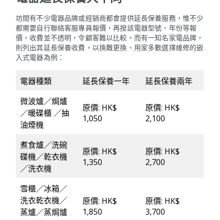
坊間有不少電器品牌或經銷商都會提供延長保養服務，惟不少
都需要自行聯絡客服專員報價，再按該電器型號、年份等報
價，收費並不透明，令顧客難以比較。而有一知名家電品牌，
則列出其延長保養收費，以換難更換、用家多數選擇維修的嵌
入式電器為例：
電器種類
延長保養一年
延長保養兩年
微波爐／焗爐
原價: HK$
原價: HK$
／暖碟櫃 ／抽
1,050
2,100
油煙機
煮食爐／洗碗
原價: HK$
原價: HK$
碟機／乾衣機
1,350
2,700
／洗衣機
雪櫃／冰箱／
洗衣乾衣機／
原價: HK$
原價: HK$
1,850
3,700
蒸爐／蒸焗爐