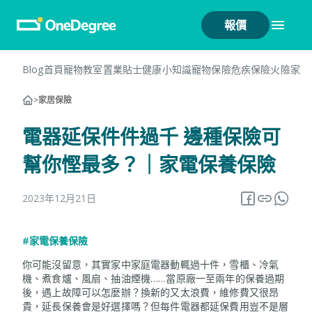
報價
Blog首頁
寵物教室
置業貼士
健康小知識
寵物保險
危疾保險
火險
家居
>
家居保險
電器延保件件過千 邊種保險可
幫你慳最多？｜家電保養保險
2023年12月21日
#家電保養保險
你可能沒留意，其實家中家庭電器動輒過十件，雪櫃、冷氣
機、煮食爐、風扇、抽油煙機……當原廠一至兩年的保養過期
後，遇上故障可以怎麼辦？換新的又太浪費，維修費又很昂
貴，延長保養會是好選擇嗎？但每件電器都延保費用豈不是層