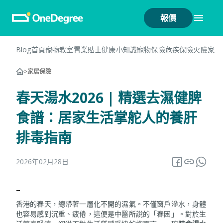
報價
Blog首頁
寵物教室
置業貼士
健康小知識
寵物保險
危疾保險
火險
家居
>
家居保險
春天湯水2026 | 精選去濕健脾
食譜：居家生活掌舵人的養肝
排毒指南
2026年02月28日
–
香港的春天，總帶著一層化不開的濕氣。不僅窗戶滲水，身體
也容易感到沉重、疲倦，這便是中醫所說的「春困」。對於生