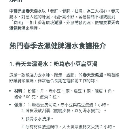
中醫
建議
春天湯水
以「養肝、健脾、袪濕」為三大核心。春天
屬木，對應人體的肝臟，若肝氣不舒，容易情緒不穩或感到
「春困」。加上香港環境
潮濕
，外濕誘發內濕，便需要
春天去
濕健脾湯
來調理。
熱門春季去濕健脾湯水食譜推介
1. 春天去濕湯水：粉葛赤小豆扁豆湯
這是一款能強力去水腫、踢走「虛肥」的
春天去濕湯
。粉葛能
舒緩肩頸痠痛，非常適合長期在電腦前工作的妳。
材料：
粉葛 1 斤、赤小豆 1 兩、扁豆 1 兩、陳皮 1 角、
豬骨 500 克、蜜棗 2 粒。
做法：
1. 粉葛去皮切塊，赤小豆與扁豆浸泡 1 小時。
陳皮浸軟刮囊（關鍵步驟，以免湯水變苦）。
豬骨汆水洗淨。
所有材料放進鍋中，大火煲滾後轉文火煲 2 小時。