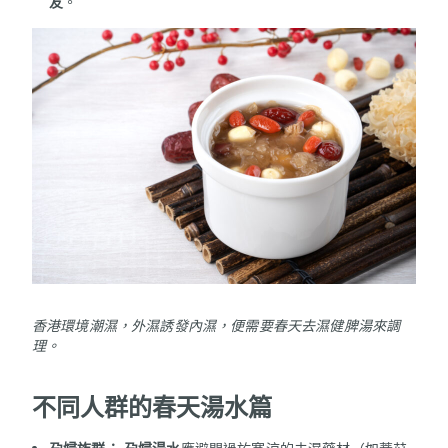
友
。
香港環境潮濕，外濕誘發內濕，便需要春天去濕健脾湯來調
理。
不同人群的春天湯水篇