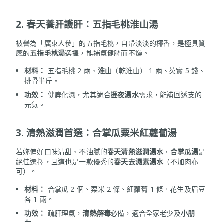
2. 春天養肝護肝：五指毛桃淮山湯
被譽為「廣東人參」的五指毛桃，自帶淡淡的椰香，是極具質
感的
五指毛桃湯
選擇，能補氣健脾而不燥。
材料：
五指毛桃 2 兩、
淮山
（乾淮山） 1 兩、芡實 5 錢、
排骨半斤。
功效：
健脾化濕，尤其適合
捱夜湯水
需求，能補回透支的
元氣。
3. 清熱滋潤首選：合掌瓜粟米紅蘿蔔湯
若妳偏好口味清甜、不油膩的
春天清熱滋潤湯水
，
合掌瓜湯
是
絕佳選擇，且這也是一款優秀的
春天去濕素湯水
（不加肉亦
可）。
材料：
合掌瓜 2 個、粟米 2 條、紅蘿蔔 1 條、花生及眉豆
各 1 兩。
功效：
疏肝理氣，
清熱解毒
必備，適合全家老少及
小朋