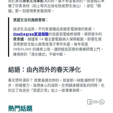
對於身為
居家生活掌舵人
的妳，最不希望看到的，就是精心準
備了珍貴食材（如上等的五指毛桃或野生淮山），卻在「開
爐」那一刻發現煮食爐故障。
質感生活的風險管理：
追求生活品質，不代表要獨自承擔家電損壞的焦慮。
OneDegree家居保險
的自選家電維修保障，將妳家中的
煮食爐
、焗爐等 14 種主要電器納入保障範圍。即便在潮
濕季節發生點火故障或電子零件失靈，每年高達
HK$30,000 的維修上限，讓妳能從容預約專業師傅上門，
確保妳的「湯水儀式」不被中斷。
結語：由內而外的春天淨化
春天煲咩湯好？ 其實最適合妳的，就是那一碗能讓妳停下腳
步、舒緩壓力、滋潤身心的溫熱。在照顧身體濕氣的同時，也
別忘了為這份「質感日常」加上一道專業保障。
熱門話題