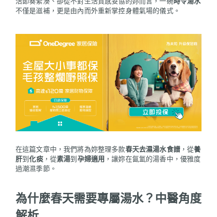
活節奏緊湊、卻從不對生活質感妥協的妳而言，一碗
時令湯水
不僅是滋補，更是由內而外重新掌控身體氣場的儀式。
在這篇文章中，我們將為妳整理多款
春天去濕湯水食譜
，從
養
肝
到
化痰
，從
素湯
到
孕婦適用
，讓妳在氤氳的湯香中，優雅度
過潮濕季節。
為什麼春天需要專屬湯水？中醫角度
解析