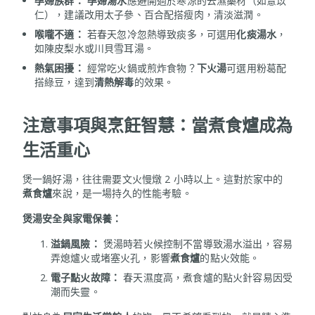
孕婦族群：
孕婦湯水
應避開過於寒涼的去濕藥材（如薏苡
仁），建議改用太子參、百合配搭瘦肉，清淡滋潤。
喉嚨不適：
若春天忽冷忽熱導致痰多，可選用
化痰湯水
，
如陳皮梨水或川貝雪耳湯。
熱氣困擾：
經常吃火鍋或煎炸食物？
下火湯
可選用粉葛配
搭綠豆，達到
清熱解毒
的效果。
注意事項與烹飪智慧：當煮食爐成為
生活重心
煲一鍋好湯，往往需要文火慢燉 2 小時以上。這對於家中的
煮食爐
來說，是一場持久的性能考驗。
煲湯安全與家電保養：
溢鍋風險：
煲湯時若火候控制不當導致湯水溢出，容易
弄熄爐火或堵塞火孔，影響
煮食爐
的點火效能。
電子點火故障：
春天濕度高，煮食爐的點火針容易因受
潮而失靈。