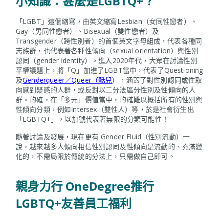
小知識：甚麼是LGBTQ+？
「LGBT」這個縮寫，由英文縮寫Lesbian（女同性戀者）、
Gay（男同性戀者）、Bisexual（雙性戀者）及
Transgender（跨性別者）的首個英文字母組成，代表各種同
志族群，也代表著各種性傾向（sexual orientation）與性別
認同（gender identity）。進入2020年代，大眾在討論性別
平權議題上，將「Q」加進了LGBT當中，代表了Questioning
及
Genderqueer／Queer（酷兒
），涵蓋了對性別認同或性取
向感到疑惑的人群，或反對以二分法區分性別及性傾向的人
群。的確，在「多元」價值當中，的確難以概括所有的性別與
性傾向分類，例如Intersex（雙性人）等，於是社會衍生出
「LGBTQ+」，以加號代表著無限的分類可能性！
隨著討論及發展，現在更有 Gender Fluid（性別流動）一
說，越來越多人傾向相信性別認同及性傾向是流動的、充滿變
化的，不需局限於傳統的分法上，只需做自己即可。
親身力行 OneDegree推行
LGBTQ+友善員工福利