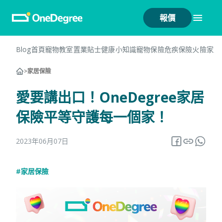
報價
Blog首頁
寵物教室
置業貼士
健康小知識
寵物保險
危疾保險
火險
家居
>
家居保險
愛要講出口！OneDegree家居
保險平等守護每一個家！
2023年06月07日
#家居保險