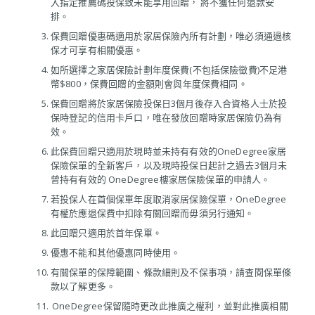
入指定推薦碼投保致未能享用回贈， 將不獲任何退款安
排。
保費回贈優惠碼適用於家居保險內所有計劃，唯必須通過核
保才可享有相關優惠。
如所選擇之家居保險計劃年度保費(不包括保險徵費)不足港
幣$800，保費回贈的金額則會與年度保費相同。
保費回贈將於家居保險投保日3個月後存入合資格人士於投
保時登記的信用卡戶口，唯在發放回贈時家居保險仍為有
效。
此保費回贈只適用於現時並未持有有效的OneDegree家居
保險保單的全新客戶，以及現時投保日起計之過去3個月未
曾持有有效的 OneDegree樓家居保險保單的申請人。
若投保人在首個保單年度取消家居保險保單，OneDegree
有權於應退保費中扣除有關回贈而毋須另行通知。
此回贈只適用於首年保單。
優惠不能和其他優惠同時使用。
有關保單的保障範圍、條款細則及不保事項，請查閱保單條
款以了解更多。
OneDegree保留隨時更改此推廣之權利，並對此推廣相關