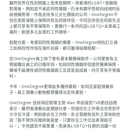
雖然世界在性別問題上愈來愈開明，但香港的LGBT+發展相
對落後，例如並不承認同性婚姻、仍未有關乎性傾向歧視的反
歧視條例等，作為支持多元文化價值的公司，OneDegree不
但在家居保險上保障同性及同居伴侶，令同志伴侶在同居生活
上都可享有平等保障外，更推行一系列的話LGBTQ+友善員工
福利，創造多元友善的工作環境。
假期方面，考慮到同性婚姻的需要，OneDegree特別訂立員
工如與同性伴侶在海外註冊，都可獲得結婚假期。
在OneDegree員工除了會有基本醫療保險外，公司更會為主
管級職位員工的已婚伴侶，包括同性婚姻伴侶提供醫療保障，
確保不論異性或同性婚姻員工及其家庭成員，均可享有平等福
利。
今年，OneDegree更增設多種待產假，如同志家庭領養孩
子、員工領養小動物都將獲得法定侍產假。
OneDegree 技術項目管理主管 Alan 早前接受TVB節目訪問
表示，雖然香港看似是開放社會，但過往在工作場合亦受到不
少冷言冷語，例如過去往工作時，有主管頗有弦外之音地和他
說「我不管你在睡房做甚麼，只要你在工作交出表現就可
以。」令他感到不被尊重。而身為LGBTQ+社群的活躍一份