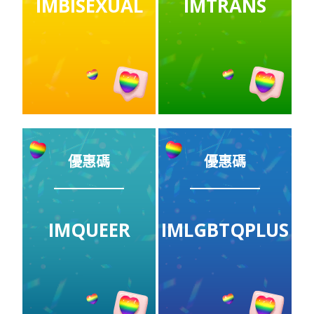
IMBISEXUAL
IMTRANS
優惠碼
優惠碼
IMQUEER
IMLGBTQPLUS