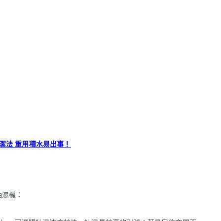
潔法 重用積水易出事！
抽濕機：