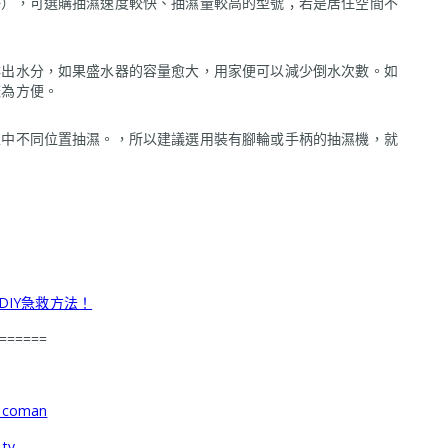
海），可選購抽濕速度較快、抽濕量較高的型號；若是居住空間不
排出水分，如果盛水器的容量愈大，用家便可以減少倒水次數。如
較為方便。
家中不同位置抽濕。，所以建議選用裝有腳輪或手柄的抽濕機，就
IY急救方法！
======
decoman
tv