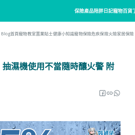
保險產品
陪胖日記
寵物百貨
Blog首頁
寵物教室
置業貼士
健康小知識
寵物保險
危疾保險
火險
家居保險
寵物保險
家居
陪胖日記
客戶分享
個人
商
常見問題
寵物保險
家居保險
關於陪胖日記App
危疾
業
 抽濕機使用不當隨時釀火警 附
網誌
狗狗保險
家電保養保險
立即下載
企
保險101
貓貓保險
火險
Pawbook Tag
保
龜鳥保險
獸醫網絡
申請索償