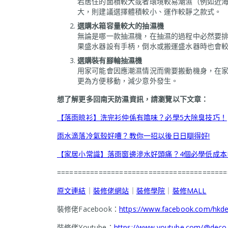
若居住的面積較大或者環境較易潮濕（例如近
大，則建議選擇體積較小、運作較靜之款式。
選購水箱容量較大的抽濕機
無論是哪一款抽濕機，在抽濕的過程中必然要
果盛水器設有手柄，倒水或搬運盛水器時也會
選購裝有腳輪抽濕機
用家可能會因應潮濕情況而需要搬動機身，在
更為方便移動，減少意外發生。
想了解更多回南天防濕資訊，請瀏覽以下文章：
【落雨晾衫】洗完衫仲係有噏味？必學5大除臭技巧！
雨水滴落冷氣殼好嘈？教你一招以後日日瞓得好!
【家居小常識】落雨窗邊滲水好頭痛？4個必學低成本D
=========================================
原文連結
｜
裝修佬網站
｜
裝修學院
｜
裝修MALL
裝修佬Facebook：
https://www.facebook.com/hk
裝修佬Youtube：
https://www.youtube.com/@deco-