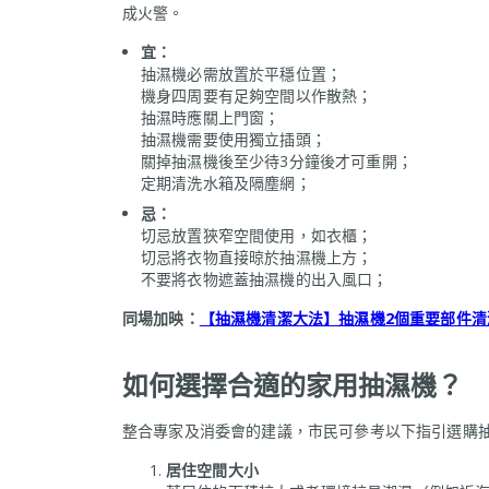
成火警。
宜：
抽濕機必需放置於平穩位置；
機身四周要有足夠空間以作散熱；
抽濕時應關上門窗；
抽濕機需要使用獨立插頭；
關掉抽濕機後至少待3分鐘後才可重開；
定期清洗水箱及隔塵網；
忌：
切忌放置狹窄空間使用，如衣櫃；
切忌將衣物直接晾於抽濕機上方；
不要將衣物遮蓋抽濕機的出入風口；
同場加映：
【抽濕機清潔大法】抽濕機2個重要部件清
如何選擇合適的家用抽濕機？
整合專家及消委會的建議，市民可參考以下指引選購
居住空間大小