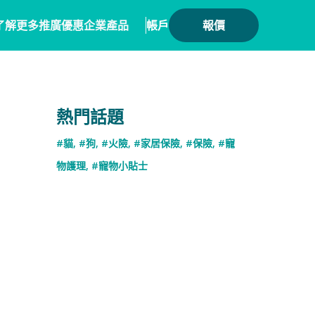
了解更多
推廣優惠
企業產品
帳戶
報價
健康
務方案
毛範生會員計劃
保險產品
熱門話題
會員優惠
保險
務概覽
數碼保險
#貓
,
#狗
,
#火險
,
#家居保險
,
#保險
,
#寵
保險優惠總覽
業合作
數字資產保險
物護理
,
#寵物小貼士
險核心系統