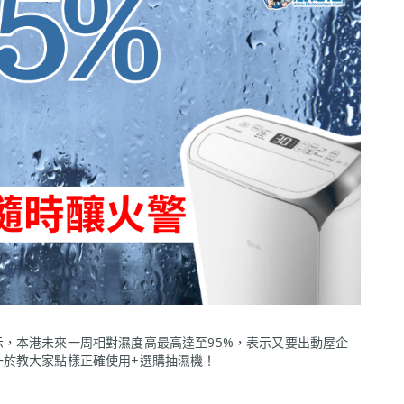
，本港未來一周相對濕度高最高達至95%，表示又要出動屋企
一於教大家點樣正確使用+選購抽濕機！