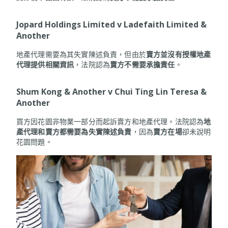
Jopard Holdings Limited v Ladefaith Limited &
Another
地產代理需要為其失實陳述負責，但由於
賣方並沒有授權地產
代理提供相關資訊
，法院認為
賣方不需要承擔責任
。
Shum Kong & Another v Chui Ting Lin Teresa &
Another
買方因花園非物業一部分而起訴賣方和地產代理。法院認為
地
產代理和賣方都需要為失實陳述負責
，因為
賣方在場
卻未說明
花園問題。