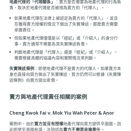
地產代理的「代理關係」
：賣方是否需要為地產代理的行為負
責，取決於地產代理是否被視為賣方的「代理人」。
如果地產代理在法律上被認定為賣方的「代理人」，並且
在獲得賣方授權的情況下做出了失實陳述，那麼賣方需要
承擔責任。
但如果地產代理僅僅是以「經紀」或「介紹人」的身分行
事，賣方通常不需要為其失實陳述負責。
判斷地產代理是「代理人」還是「經紀」或「介紹人」，
需要根據具體的協議內容和實際情況來判斷。
失實陳述條例
：即使地產代理不是賣方的代理人，如果賣方本
身也直接向買方做出了失實陳述，買方仍然可以根據《失實陳
述條例》向賣方提出索償。
賣方與
地產代理責任相關的案例
Cheng Kwok Fai v. Mok Yiu Wah Peter & Anor
案例中，由於
賣方並沒有授權
地產代理向買方提供平面圖，因
此即使平面圖有誤，法院認為
賣方不需要承擔責任
。