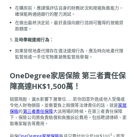
在購房前，應謹慎評估自身的財務狀況和按揭負擔能力，
確保能夠通過銀行的壓力測試。
在做出最終決定前，最好直接向銀行諮詢可獲得的按揭貸
款額度。
5.
及時舉報違規行為：
如果發現地產代理存在違法違規行為，應及時向地產代理
監管局或一手住宅物業銷售監管局舉報。
OneDegree家居保險
第三者責任保
障高達
HK$1,500
萬！
鋁窗飛脫、漏水影響下層單位……若你因意外造成他人受傷或
令他人財物損毀，並需要負上賠償等法律責任的話，就是
家居
保險
的
第三者責任保障
大派用場的時候。在第三者責任保障
下，保險公司將負責賠償和負擔訴訟費用，包括聘請律師、索
取專家報告等費用。
3
投保
OneDegree家居保險
每月只要付出少於HK$100
，即享