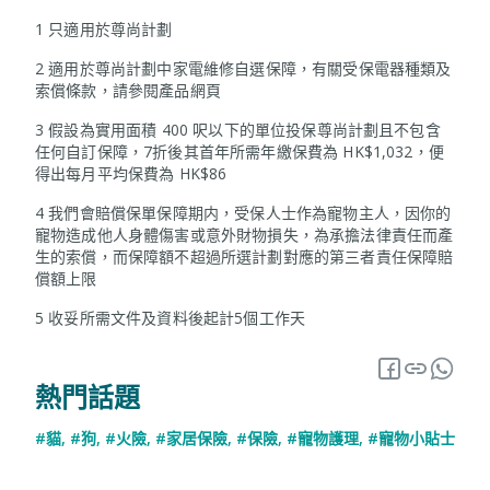
1 只適用於尊尚計劃
2 適用於尊尚計劃中家電維修自選保障，有關受保電器種類及
索償條款，請參閱產品網頁
3 假設為實用面積 400 呎以下的單位投保尊尚計劃且不包含
任何自訂保障，7折後其首年所需年繳保費為 HK$1,032，便
得出每月平均保費為 HK$86
4 我們會賠償保單保障期内，受保人士作為寵物主人，因你的
寵物造成他人身體傷害或意外財物損失，為承擔法律責任而產
生的索償，而保障額不超過所選計劃對應的第三者責任保障賠
償額上限
5 收妥所需文件及資料後起計5個工作天
熱門話題
#貓
,
#狗
,
#火險
,
#家居保險
,
#保險
,
#寵物護理
,
#寵物小貼士