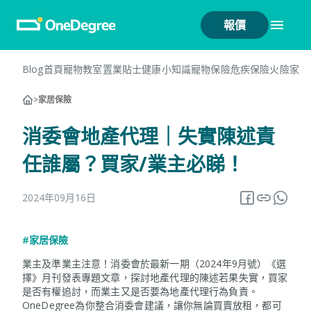
報價
Blog首頁
寵物教室
置業貼士
健康小知識
寵物保險
危疾保險
火險
家居
>
家居保險
消委會地產代理｜失實陳述責
任誰屬？買家/業主必睇！
2024年09月16日
#家居保險
業主及準業主注意！消委會於最新一期（2024年9月號）《選
擇》月刊發表專題文章，探討地產代理的陳述若果失實，買家
是否有權追討，而業主又是否要為地產代理行為負責。
OneDegree為你整合消委會建議，讓你無論買賣放租，都可