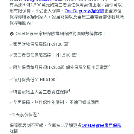
有高達HK$1,500萬元的第三者責任保障索償上限，讓你可以
用有限保費，享受更大保障。
OneDegree家居保險
更全方位
保障你嘅家居同家人，家居財物以及全屋主要電器都係我哋嘅
保障範圍內！
🏠 OneDegree家居保險詳細保障範圍即數俾你睇：
✅家居財物保障高達HK$120 萬¹
✅第三者責任保障高達HK$1,500 萬¹
2
✅附加保費每月只須HK$60起 額外保障全屋主要電器
3
✅每月保費低至 HK$100
4
✅特設寵物主人第三者責任保障
✅全面保障，無伴侶性別限制、 不論已婚或同居
5
✅5天索償保證
保障家居刻不容緩，立即按此了解更多
OneDegree家居保險
詳情！