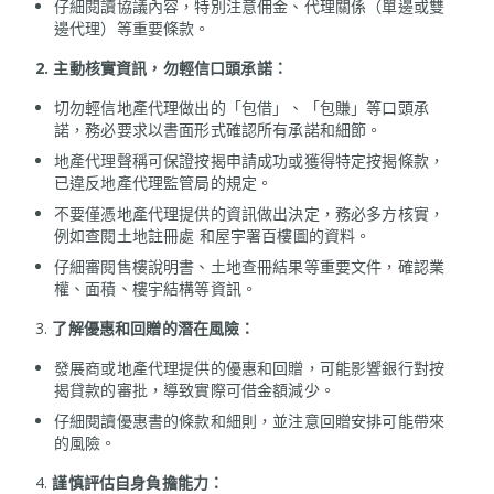
仔細閱讀協議內容，特別注意佣金、代理關係（單邊或雙
邊代理）等重要條款。
2. 主動核實資訊，勿輕信口頭承諾：
切勿輕信地產代理做出的「包借」、「包賺」等口頭承
諾，務必要求以書面形式確認所有承諾和細節。
地產代理聲稱可保證按揭申請成功或獲得特定按揭條款，
已違反地產代理監管局的規定。
不要僅憑地產代理提供的資訊做出決定，務必多方核實，
例如查閱土地註冊處 和屋宇署百樓圖的資料。
仔細審閱售樓說明書、土地查冊結果等重要文件，確認業
權、面積、樓宇結構等資訊。
3.
了解優惠和回贈的潛在風險：
發展商或地產代理提供的優惠和回贈，可能影響銀行對按
揭貸款的審批，導致實際可借金額減少。
仔細閱讀優惠書的條款和細則，並注意回贈安排可能帶來
的風險。
4.
謹慎評估自身負擔能力：