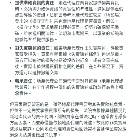
提供準確資訊的責任
：地產代理在向買家提供物業資訊
時，必須盡力確保資訊的真實性和準確性，避免提供虛假
或誤導性的資訊。法庭會參考地產代理監管局（地監局）
發出的《操守守則》來判斷地產代理是否盡責。例如，
《操守守則》要求地產代理必須盡一切努力確保資訊準
確，並掌握相關法律、法規和市場資訊，以專業的知識和
經驗為客戶提供服務。
對失實陳述的責任
：如果地產代理作出失實陳述，導致買
家蒙受損失，買家有權根據《失實陳述條例》追討賠償。
買方可以追討的損失包括被沒收的訂金，或者交易完成
後，實際市值與購買價格之間的差價。在某些情況下，買
方還可以選擇撤銷交易。
轉承責任
：地產代理公司通常需要對其僱員（地產代理或
營業員）在工作過程中做出的失實陳述或疏忽行為負上轉
承責任。
但買家需要留意的是，雖然地產代理需要對其失實陳述負責，
但並不一定需要承擔買家所有的損失。法院會根據具體情況判
斷地產代理的責任範圍，例如買家在做決定時，通常會考慮多
方面因素，而並非僅僅依賴地產代理的陳述。故此除非失實陳
述涉及欺詐，否則地產代理的責任範圍通常不會延伸至買家經
過深思熟慮後做出的決定。