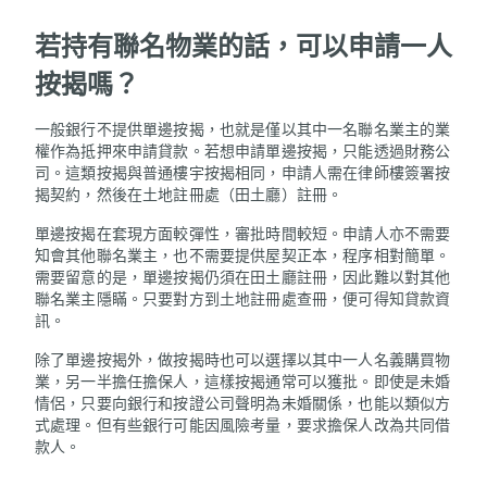
若持有聯名物業的話，可以申請一人
按揭嗎？
一般銀行不提供單邊按揭，也就是僅以其中一名聯名業主的業
權作為抵押來申請貸款。若想申請單邊按揭，只能透過財務公
司。這類按揭與普通樓宇按揭相同，申請人需在律師樓簽署按
揭契約，然後在土地註冊處（田土廳）註冊。
單邊按揭在套現方面較彈性，審批時間較短。申請人亦不需要
知會其他聯名業主，也不需要提供屋契正本，程序相對簡單。
需要留意的是，單邊按揭仍須在田土廳註冊，因此難以對其他
聯名業主隱瞞。只要對方到土地註冊處查冊，便可得知貸款資
訊。
除了單邊按揭外，做按揭時也可以選擇以其中一人名義購買物
業，另一半擔任擔保人，這樣按揭通常可以獲批。即使是未婚
情侶，只要向銀行和按證公司聲明為未婚關係，也能以類似方
式處理。但有些銀行可能因風險考量，要求擔保人改為共同借
款人。