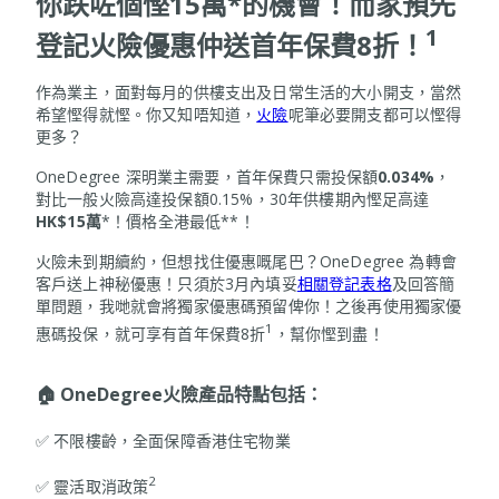
你跌咗個慳15萬*的機會！而家預先
1
登記火險優惠仲送首年保費8折！
作為業主，面對每月的供樓支出及日常生活的大小開支，當然
希望慳得就慳。你又知唔知道，
火險
呢筆必要開支都可以慳得
更多？
OneDegree 深明業主需要，首年保費只需投保額
0.034%
，
對比一般火險高達投保額0.15%，30年供樓期內慳足高達
HK$15萬
*！價格全港最低**！
火險未到期續約，但想找住優惠嘅尾巴？OneDegree 為轉會
客戶送上神秘優惠！只須於3月內填妥
相關登記表格
及回答簡
單問題，我哋就會將獨家優惠碼預留俾你！之後再使用獨家優
1
惠碼投保，就可享有首年保費8折
，幫你慳到盡！
🏠 OneDegree火險產品特點包括：
✅ 不限樓齡，全面保障香港住宅物業
2
✅ 靈活取消政策