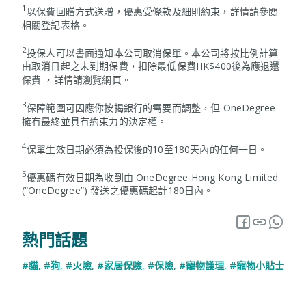
1
以保費回贈方式送贈，優惠受條款及細則約束，詳情請參閲
相關登記表格。
2
投保人可以書面通知本公司取消保單。本公司將按比例計算
由取消日起之未到期保費，扣除最低保費HK$400後為應退還
保費 ，詳情請瀏覽網頁。
3
保障範圍可因應你按揭銀行的需要而調整，但 OneDegree
擁有最終並具有約束力的決定權。
4
保單生效日期必須為投保後的10至180天內的任何一日。
5
優惠碼有效日期為收到由 OneDegree Hong Kong Limited
(“OneDegree”) 發送之優惠碼起計180日內。
熱門話題
#貓
,
#狗
,
#火險
,
#家居保險
,
#保險
,
#寵物護理
,
#寵物小貼士