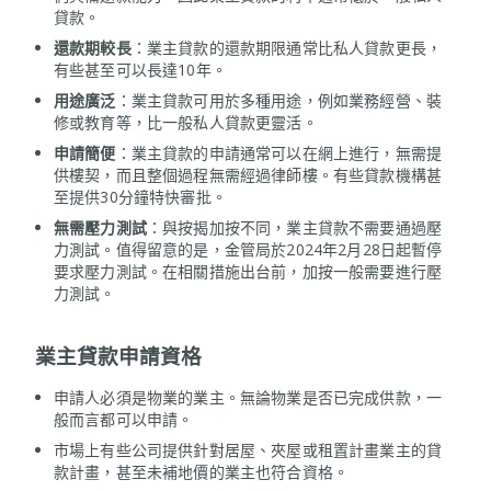
貸款。
還款期較長
：業主貸款的還款期限通常比私人貸款更長，
有些甚至可以長達10年。
用途廣泛
：業主貸款可用於多種用途，例如業務經營、裝
修或教育等，比一般私人貸款更靈活。
申請簡便
：業主貸款的申請通常可以在網上進行，無需提
供樓契，而且整個過程無需經過律師樓。有些貸款機構甚
至提供30分鐘特快審批。
無需壓力測試
：與按揭加按不同，業主貸款不需要通過壓
力測試。值得留意的是，金管局於2024年2月28日起暫停
要求壓力測試。在相關措施出台前，加按一般需要進行壓
力測試。
業主貸款
申請資格
申請人必須是物業的業主。無論物業是否已完成供款，一
般而言都可以申請。
市場上有些公司提供針對居屋、夾屋或租置計畫業主的貸
款計畫，甚至未補地價的業主也符合資格。