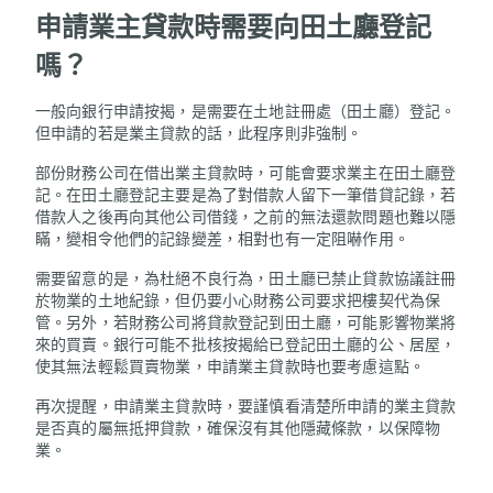
申請業主貸款時需要向田土廳登記
嗎？
一般向銀行申請按揭，是需要在土地註冊處（田土廳）登記。
但申請的若是業主貸款的話，此程序則非強制。
部份財務公司在借出業主貸款時，可能會要求業主在田土廳登
記。在田土廳登記主要是為了對借款人留下一筆借貸記錄，若
借款人之後再向其他公司借錢，之前的無法還款問題也難以隱
瞞，變相令他們的記錄變差，相對也有一定阻嚇作用。
需要留意的是，為杜絕不良行為，田土廳已禁止貸款協議註冊
於物業的土地紀錄，但仍要小心財務公司要求把樓契代為保
管。另外，若財務公司將貸款登記到田土廳，可能影響物業將
來的買賣。銀行可能不批核按揭給已登記田土廳的公、居屋，
使其無法輕鬆買賣物業，申請業主貸款時也要考慮這點。
再次提醒，申請業主貸款時，要謹慎看清楚所申請的業主貸款
是否真的屬無抵押貸款，確保沒有其他隱藏條款，以保障物
業。