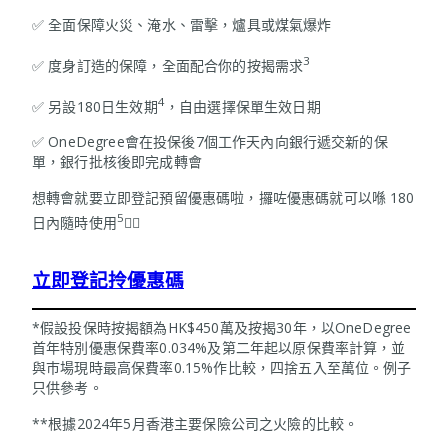
✅ 全面保障火災、淹水、雷擊，爐具或煤氣爆炸
3
✅ 度身訂造的保障，全面配合你的按揭需求
4
✅ 另設180日生效期
，自由選擇保單生效日期
✅ OneDegree會在投保後7個工作天內向銀行遞交新的保
單，銀行批核後即完成轉會
想轉會就要立即登記預留優惠碼啦，攞咗優惠碼就可以喺 180
5
日內隨時使用
👇🏻
立即登記拎優惠碼
*假設投保時按揭額為HK$450萬及按揭30年，以OneDegree
首年特別優惠保費率0.034%及第二年起以原保費率計算，並
與巿場現時最高保費率0.15%作比較，四捨五入至萬位。例子
只供參考。
**根據2024年5月香港主要保險公司之火險的比較。