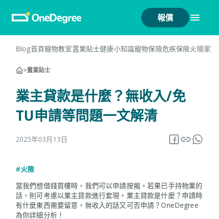
報價
Blog首頁
寵物教室
置業貼士
健康小知識
寵物保險
危疾保險
火險
家居
>
置業貼士
業主貸款是什麼？無收入/免
TU申請等問題一文解清
2025年03月13日
#火險
當我們想借錢買樓時，我們可以申請按揭。若果已手持物業的
話，則可考慮以業主貸款進行套現。業主貸款是什麼？申請時
有什麼東西需要留意，無收入的話又可否申請？OneDegree
為你詳細分析！