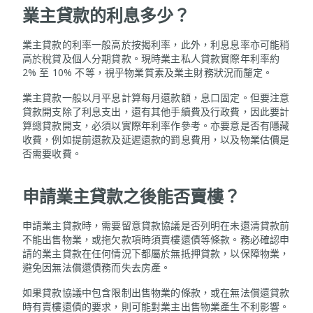
業主貸款的利息多少？
業主貸款的利率一般高於按揭利率，此外，利息息率亦可能稍
高於稅貸及個人分期貸款。現時業主私人貸款實際年利率約
2% 至 10% 不等，視乎物業質素及業主財務狀況而釐定。
業主貸款一般以月平息計算每月還款額，息口固定。但要注意
貸款開支除了利息支出，還有其他手續費及行政費，因此要計
算總貸款開支，必須以實際年利率作參考。亦要意是否有隱藏
收費，例如提前還款及延遲還款的罰息費用，以及物業估價是
否需要收費。
申請業主貸款之後能否賣樓？
申請業主貸款時，需要留意貸款協議是否列明在未還清貸款前
不能出售物業，或拖欠款項時須賣樓還債等條款。務必確認申
請的業主貸款在任何情況下都屬於無抵押貸款，以保障物業，
避免因無法償還債務而失去房產。
如果貸款協議中包含限制出售物業的條款，或在無法償還貸款
時有賣樓還債的要求，則可能對業主出售物業產生不利影響。