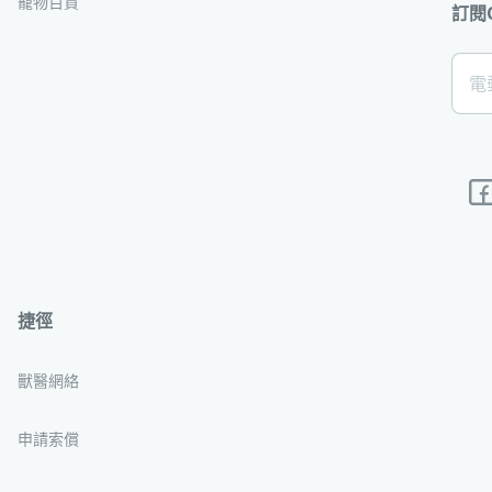
寵物百貨
訂閱
[Foo
電
Subs
捷徑
獸醫網絡
申請索償