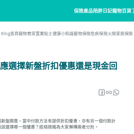
保險產品
陪胖日記
寵物百貨
Blog首頁
寵物教室
置業貼士
健康小知識
寵物保險
危疾保險
火險
家居保險
寵物保險
家居
陪胖日記
客戶分享
個人
商
常見問題
寵物保險
家居保險
關於陪胖日記App
危疾
業
應選擇新盤折扣優惠還是現金回
網誌
狗狗保險
家電保養保險
立即下載
企
保險101
貓貓保險
火險
Pawbook Tag
保
龜鳥保險
獸醫網絡
申請索償
圍新盤開賣，當中付款方法有提供折扣優惠，亦有另一個付款計
應該選擇哪一個優惠？經絡按揭為大家解構兩者分別。