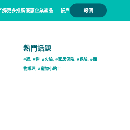
了解更多
推廣優惠
企業產品
帳戶
報價
健康
務方案
毛範生會員計劃
保險產品
熱門話題
會員優惠
保險
務概覽
數碼保險
#貓
,
#狗
,
#火險
,
#家居保險
,
#保險
,
#寵
保險優惠總覽
業合作
數字資產保險
物護理
,
#寵物小貼士
險核心系統