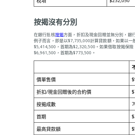
$232,050
稅項
按揭沒有分別
在銀行批核
按揭
方面，折扣及現金回贈並無分別，銀
例子而言，即是以$7,735,000計算貸款額，如果以
$5,414,500，首期為$2,320,500。如果借取
$6,961,500，首期為$773,500。
$
價單售價
$
折扣/現金回贈後的合約價
7
按揭成數
$
首期
$
最高貸款額