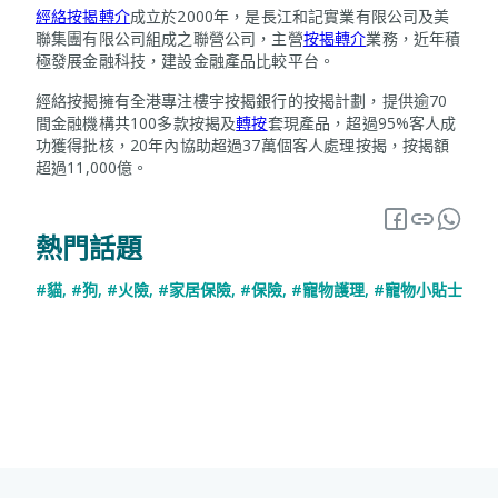
經絡按揭轉介
成立於2000年，是長江和記實業有限公司及美
聯集團有限公司組成之聯營公司，主營
按揭轉介
業務，近年積
極發展金融科技，建設金融產品比較平台。
經絡按揭擁有全港專注樓宇按揭銀行的按揭計劃，提供逾70
間金融機構共100多款按揭及
轉按
套現產品，超過95%客人成
功獲得批核，20年內協助超過37萬個客人處理按揭，按揭額
超過11,000億。
熱門話題
#貓
,
#狗
,
#火險
,
#家居保險
,
#保險
,
#寵物護理
,
#寵物小貼士