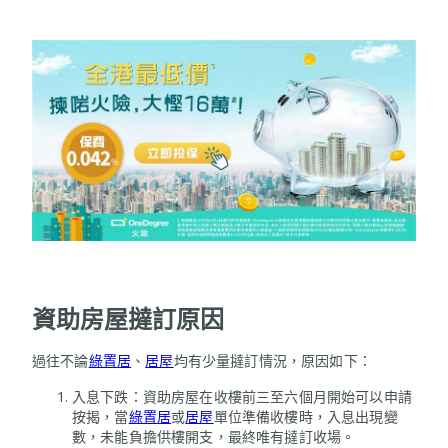
資助房屋撻訂原因
過往不論
綠置居
、
居屋
均有少量撻訂情況，原因如下：
入息下跌：資助房屋在收樓前三至六個月開始可以申請
按揭，當
綠置居
或
居屋
單位準備收樓時，入息出現變
數，未能負擔供樓開支，最終唯有撻訂收場。