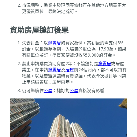
市況調整：準業主發現同等價錢可在其他地方朋買更大
更優質單位，最終決定撻訂。
資助房屋撻訂後果
失去訂金：以
綠置居
的買家為例，當初簽約需支付5%
訂金，以啟鑽苑為例，入場費的單位為117.93萬，如果
有關單位撻訂，準買家便被沒收$59,000的訂金。
禁止申請購買資助房屋2年：不論撻訂是
綠置居
或居屋
業主，在申請
綠置居
及
居屋
前24個月內，都不可以持有
物業，以及曾簽過臨時買賣協議，代表今次撻訂等同禁
止申請綠置居﹑居屋兩年。
仍可繼續住
公屋
：撻訂對
公屋
資格沒有影響。