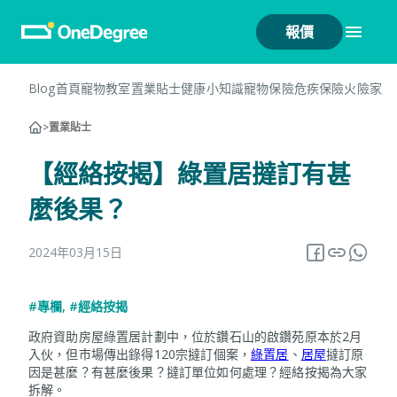
報價
Blog首頁
寵物教室
置業貼士
健康小知識
寵物保險
危疾保險
火險
家居
>
置業貼士
【經絡按揭】綠置居撻訂有甚
麼後果？
2024年03月15日
#專欄
,
#經絡按揭
政府資助房屋綠置居計劃中，位於鑽石山的啟鑽苑原本於2月
入伙，但市場傳出錄得120宗撻訂個案，
綠置居
、
居屋
撻訂原
因是甚麼？有甚麼後果？撻訂單位如何處理？經絡按揭為大家
拆解。