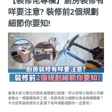
【裝修佬專欄】廚房裝修有
咩要注意? 裝修前2個規劃
細節你要知!
香港大部分單位的廚房面積都比較細，所以有唔少裝修公司都
會推出一條龍嘅裝修工程，但原來部分細節位係成敗嘅關鍵？
今次就等裝修佬同大家講下有咩規劃細節你一定要知！