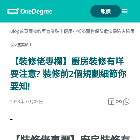
報價
Blog首頁
寵物教室
置業貼士
健康小知識
寵物保險
危疾保險
火險
家居
>
置業貼士
【裝修佬專欄】廚房裝修有咩
要注意? 裝修前2個規劃細節你
要知!
2023年07月03日
–