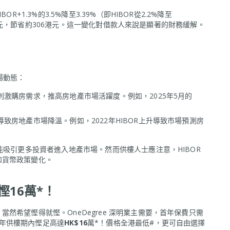
+1.3%的3.5%降至3.39%（即HIBOR從2.2%降至
146港元，節省約306港元。這一變化對借款人來說是顯著的財務緩解。
場動態：
激購房需求，推高房地產市場活躍度。例如，2025年5月的
致房地產市場降溫。例如，2022年HIBOR上升導致市場預測房
能吸引更多投資者進入地產市場。然而供樓人士應注意，HIBOR
和貨幣政策變化。
慳16萬*！
然希望慳得就慳。OneDegree 深明業主需要，首年保費只需
0年供樓期內慳足高達
HK$16
萬*！價格全港最低#，更可自由選擇