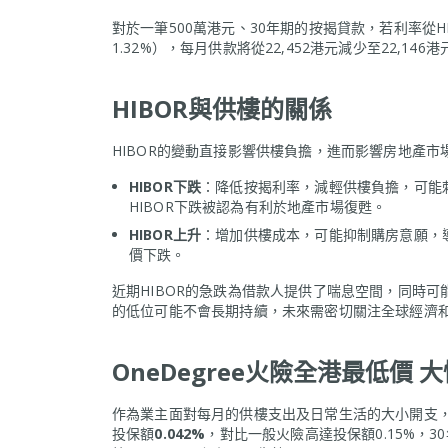
對於一筆500萬港元、30年期的按揭貸款，若利率從HIBOR
1.32%），每月供款將從22,452港元減少至22,
HIBOR與供樓的關係
HIBOR的變動直接影響供樓負擔，進而影響房地產市
HIBOR下跌
：降低按揭利率，減輕供樓負擔，可能刺
HIBOR下跌被認為有利於地產市場復甦。
HIBOR上升
：增加供樓成本，可能抑制購房意願，導
價下跌。
近期HIBOR的急跌為借款人提供了喘息空間，同時可
的低位可能不會長期持續，未來需密切關注全球經濟
OneDegree火險全港最低價 大
作為業主面對每月的供樓支出及日常生活的大小開支，當
投保額
0.042%
，對比一般火險高達投保額0.15%，3