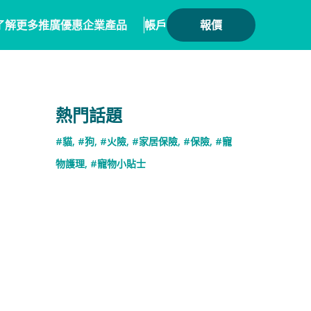
了解更多
推廣優惠
企業產品
帳戶
報價
健康
務方案
毛範生會員計劃
保險產品
熱門話題
會員優惠
保險
務概覽
數碼保險
#貓
,
#狗
,
#火險
,
#家居保險
,
#保險
,
#寵
保險優惠總覽
業合作
數字資產保險
物護理
,
#寵物小貼士
險核心系統