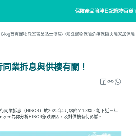
保險產品
陪胖日記
寵物百貨
Blog首頁
寵物教室
置業貼士
健康小知識
寵物保險
危疾保險
火險
家居保險
寵物保險
家居
陪胖日記
客戶分享
個人
商
常見問題
寵物保險
家居保險
關於陪胖日記App
危疾
業
銀行同業拆息與供樓有關！
網誌
狗狗保險
家電保養保險
立即下載
企
保險101
貓貓保險
火險
Pawbook Tag
保
龜鳥保險
獸醫網絡
業拆息（HIBOR）於2025年5月驟降至1.3厘，創下近三年
申請索償
gree為你分析HIBOR急跌原因，及對供樓有何影響。