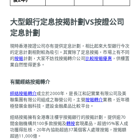
大型銀行定息按揭計劃VS按證公司
定息計劃
現時香港按證公司亦有提供定息計劃，相比起來大型銀行今次
的定息計劃相對較為吸引。其實除了定息按揭，市場上有不同
的
按揭
計劃，大家不妨找按揭轉介公司
比較按揭優惠
，供樓置
業自然慳得更多。
有關經絡按揭轉介
經絡按揭轉介
成立於2000年，是長江和記實業有限公司及美
聯集團有限公司組成之聯營公司，主營
按揭轉介
業務，近年積
極發展金融科技，建設金融產品比較平台。
經絡按揭擁有全港專注樓宇按揭銀行的按揭計劃，提供逾70
間金融機構共100多款按揭及
轉按
套現產品，超過95%客人成
功獲得批核，20年內協助超過37萬個客人處理按揭，按揭額
超過11,000億。