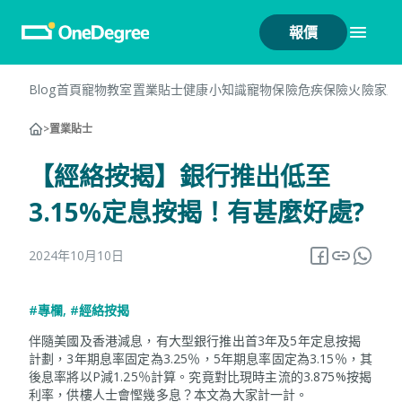
報價
Blog首頁
寵物教室
置業貼士
健康小知識
寵物保險
危疾保險
火險
家居
>
置業貼士
【經絡按揭】銀行推出低至
3.15%定息按揭！有甚麼好處?
2024年10月10日
#專欄
,
#經絡按揭
伴隨美國及香港減息，有大型銀行推出首3年及5年定息按揭
計劃，3年期息率固定為3.25％，5年期息率固定為3.15％，其
後息率將以P減1.25％計算。究竟對比現時主流的3.875%按揭
利率，供樓人士會慳幾多息？本文為大家計一計。