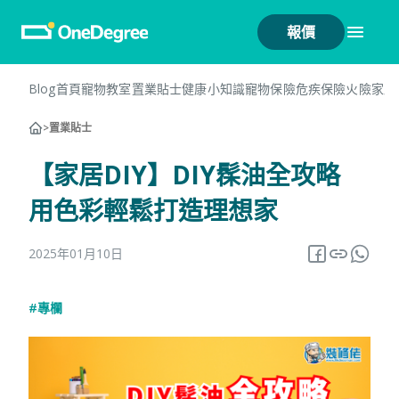
報價
Blog首頁
寵物教室
置業貼士
健康小知識
寵物保險
危疾保險
火險
家居
>
置業貼士
【家居DIY】DIY髹油全攻略
用色彩輕鬆打造理想家
2025年01月10日
#專欄