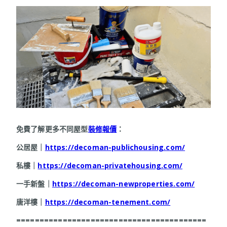
免費了解更多不同屋型
裝修報價
：
公居屋｜
https://decoman-publichousing.com/
私樓｜
https://decoman-privatehousing.com/
一手新盤｜
https://decoman-newproperties.com/
唐洋樓｜
https://decoman-tenement.com/
=========================================