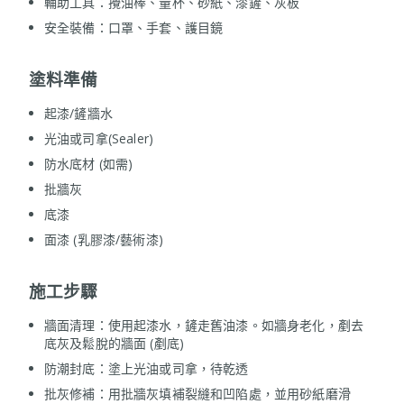
輔助工具：攪油棒、量杯、砂紙、漆鏟、灰板
安全裝備：口罩、手套、護目鏡
塗料準備
起漆/鏟牆水
光油或司拿(Sealer)
防水底材 (如需)
批牆灰
底漆
面漆 (乳膠漆/藝術漆)
施工步驟
牆面清理：使用起漆水，鏟走舊油漆。如牆身老化，剷去
底灰及鬆脫的牆面 (剷底)
防潮封底：塗上光油或司拿，待乾透
批灰修補：用批牆灰填補裂縫和凹陷處，並用砂紙磨滑