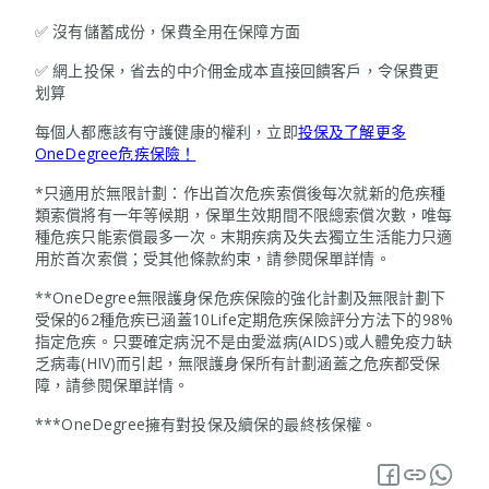
✅ 沒有儲蓄成份，保費全用在保障方面
✅ 網上投保，省去的中介佣金成本直接回饋客戶，令保費更
划算
每個人都應該有守護健康的權利，立即
投保及了解更多
OneDegree危疾保險！
*只適用於無限計劃：作出首次危疾索償後每次就新的危疾種
類索償將有一年等候期，保單生效期間不限總索償次數，唯每
種危疾只能索償最多一次。末期疾病及失去獨立生活能力只適
用於首次索償；受其他條款約束，請參閱保單詳情。
**OneDegree無限護身保危疾保險的強化計劃及無限計劃下
受保的62種危疾已涵蓋10Life定期危疾保險評分方法下的98%
指定危疾。只要確定病況不是由愛滋病(AIDS)或人體免疫力缺
乏病毒(HIV)而引起，無限護身保所有計劃涵蓋之危疾都受保
障，請參閱保單詳情。
***OneDegree擁有對投保及續保的最終核保權。