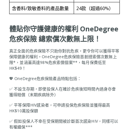
含香料/致敏香料的產品數量
24款（超過60%）
體貼你守護健康的權利
OneDegree
危疾保險 總索償次數無上限
！
真正全面的危疾保險不只助你對抗危疾，更令你可以獲得平等
保障健康的權利。OneDegree危疾保險首創總索償次數無上
限*，並涵蓋高達98%危疾索償個案**，每月保費低至
HK$49！
💖 OneDegree危疾保險產品特點包括：
✅ 不設生存期，即使投保人在確診危疾後短時間內過身亦會
獲得賠償（末期疾病除外）
✅ 平等保障HIV感染者，可申請投保危疾保險並獲得最高
HK$10萬投保額
✅ 假如投保人不幸在受保期間被診斷首次感染HIV，同樣可以
有權續保***