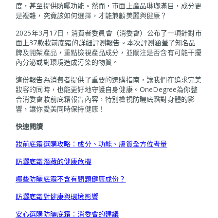
度，甚至提供防曬功能。然而，市面上產品琳瑯滿目，成分更
是複雜，究竟該如何選擇，才能兼顧美麗與健康？
2025年3月17日，消費者委員會（消委會）公布了一項針對市
面上37款妝前底霜的詳細評測報告。本次評測涵蓋了知名品
牌及開架產品，重點檢視產品成分，並關注是否含有可能干擾
內分泌或對環境造成污染的物質。
這份報告為消費者提供了重要的選購指南，讓我們在追求完美
妝容的同時，也能更好地守護自身健康。OneDegree為你整
合消委會妝前底霜報告內容，特別檢視防曬底霜對身體的影
響，讓你愛美同時保持健康！
快速閱讀
妝前底霜選購攻略：成分、功能、膚質全方位考量
防曬底霜潛藏的健康危機
哪些防曬底霜不含有問題健康成份？
防曬底霜對健康與環境影響
安心選購防曬底霜：消委會的建議