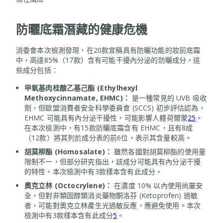
防曬底霜潛藏的健康危機
消委會本次檢測發現，在20款宣稱具有防曬功能的妝前底霜
中，高達85%（17款）含有可能干擾內分泌的防曬成分。這
些成分包括：
甲氧基肉桂酸乙基己酯
(Ethylhexyl
Methoxycinnamate, EHMC)：
是一種常見的 UVB 吸收
劑，但歐盟消費者安全科學委員會 (SCCS) 初步評估認為，
EHMC 可能具有內分泌干擾性，可能影響人體荷爾蒙
2
5
。
在本次檢測中，有15款防曬底霜含有 EHMC，且有8成
（12款）將其列於成分表的前6位，表示其含量較高。
胡莫柳酯
(Homosalate)：
雖然各國對胡莫柳酯的使用量
限制不一，但部分研究指出，該成分可能具有內分泌干擾
的特性。本次檢測中有3款樣本含有此成分。
奧克立林
(Octocrylene)：
在濃度 10% 以內使用尚屬安
全，但對非類固醇類消炎藥物酮洛芬 (Ketoprofen) 過敏
者，可能對奧克立林產生光過敏反應，應避免使用。本次
檢測中有3款樣本含有此成分
5
。