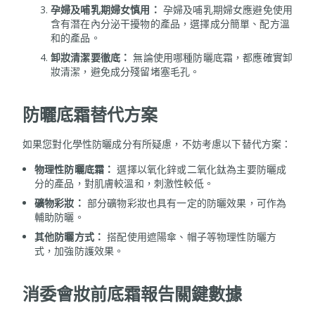
孕婦及哺乳期婦女慎用：
孕婦及哺乳期婦女應避免使用
含有潛在內分泌干擾物的產品，選擇成分簡單、配方溫
和的產品。
卸妝清潔要徹底：
無論使用哪種防曬底霜，都應確實卸
妝清潔，避免成分殘留堵塞毛孔。
防曬底霜替代方案
如果您對化學性防曬成分有所疑慮，不妨考慮以下替代方案：
物理性防曬底霜：
選擇以氧化鋅或二氧化鈦為主要防曬成
分的產品，對肌膚較溫和，刺激性較低。
礦物彩妝：
部分礦物彩妝也具有一定的防曬效果，可作為
輔助防曬。
其他防曬方式：
搭配使用遮陽傘、帽子等物理性防曬方
式，加強防護效果。
消委會妝前底霜報告關鍵數據