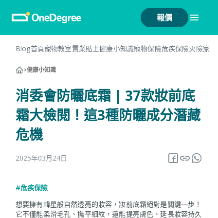
報價
Blog首頁
寵物教室
置業貼士
健康小知識
寵物保險
危疾保險
火險
家居
>
健康小知識
消委會防曬底霜 | 37款妝前底
霜大檢閱！這3種防曬成分潛藏
危機
2025年03月24日
#危疾保險
想要擁有韓星般自然透亮的妝容，妝前底霜絕對是關鍵一步！
它不僅能柔滑毛孔、撫平細紋，還能提亮膚色、延長妝容持久