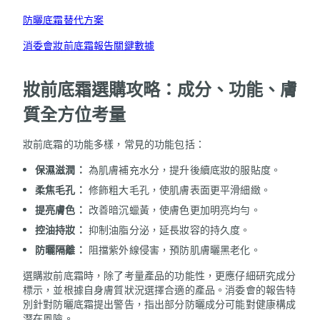
防曬底霜替代方案
消委會妝前底霜報告關鍵數據
妝前底霜選購攻略：成分、功能、膚
質全方位考量
妝前底霜的功能多樣，常見的功能包括：
保濕滋潤：
為肌膚補充水分，提升後續底妝的服貼度。
柔焦毛孔：
修飾粗大毛孔，使肌膚表面更平滑細緻。
提亮膚色：
改善暗沉蠟黃，使膚色更加明亮均勻。
控油持妝：
抑制油脂分泌，延長妝容的持久度。
防曬隔離：
阻擋紫外線侵害，預防肌膚曬黑老化。
選購妝前底霜時，除了考量產品的功能性，更應仔細研究成分
標示，並根據自身膚質狀況選擇合適的產品。消委會的報告特
別針對防曬底霜提出警告，指出部分防曬成分可能對健康構成
潛在風險。