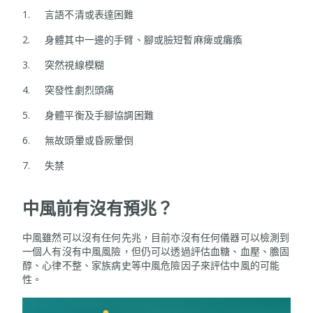
1. 言語不清或表達困難
2. 身體其中一邊的手臂、腳或臉短暫麻痺或癱瘓
3. 突然視線模糊
4. 突發性劇烈頭痛
5. 身體平衡及手腳協調困難
6. 無故頭暈或昏厥暈倒
7. 失禁
中風前有沒有預兆？
中風雖然可以沒有任何先兆，目前亦沒有任何儀器可以檢測到
一個人有沒有中風風險，但仍可以透過評估血糖、血壓、膽固
醇、心律不整、家族病史等中風危險因子來評估中風的可能
性。