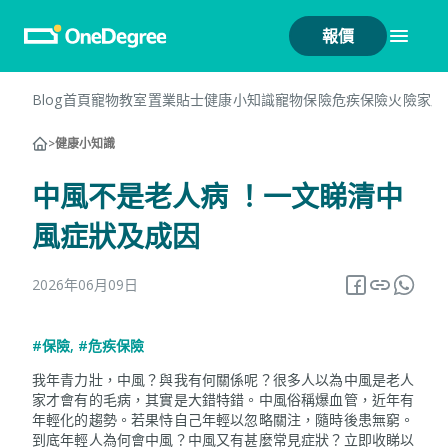
報價
Blog首頁
寵物教室
置業貼士
健康小知識
寵物保險
危疾保險
火險
家居
>
健康小知識
中風不是老人病 ！一文睇清中
風症狀及成因
2026年06月09日
#保險
,
#危疾保險
我年青力壯，中風？與我有何關係呢？很多人以為中風是老人
家才會有的毛病，其實是大錯特錯。中風俗稱爆血管，近年有
年輕化的趨勢。若果恃自己年輕以忽略關注，隨時後患無窮。
到底年輕人為何會中風？中風又有甚麼常見症狀？立即收睇以