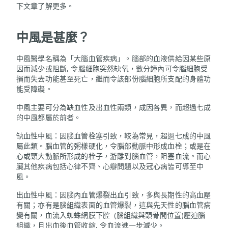
下文章了解更多。
中風是甚麼？
中風醫學名稱為「大腦血管疾病」。腦部的血液供給因某些原
因而減少或阻斷, 令腦細胞突然缺氧，數分鐘內可令腦細胞受
損而失去功能甚至死亡，繼而令該部份腦細胞所支配的身體功
能受障礙。
中風主要可分為缺血性及出血性兩類，成因各異，而超過七成
的中風都屬於前者。
缺血性中風：因腦血管栓塞引致，較為常見，超過七成的中風
屬此類。腦血管的粥樣硬化，令腦部動脈中形成血栓；或是在
心或頸大動脈所形成的栓子，游離到腦血管，阻塞血流。而心
臟其他疾病包括心律不齊、心瓣問題以及冠心病皆可導至中
風。
出血性中風：因腦內血管爆裂出血引致，多與長期性的高血壓
有關；亦有是腦組織表面的血管爆裂，這與先天性的腦血管病
變有關，血流入蜘蛛網膜下腔 (腦組織與頭骨間位置)壓迫腦
組織，且出血後血管收縮, 令血流進一步減少。