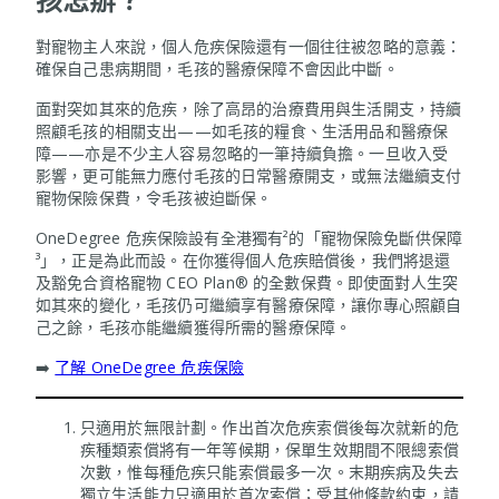
對寵物主人來說，個人危疾保險還有一個往往被忽略的意義：
確保自己患病期間，毛孩的醫療保障不會因此中斷。
面對突如其來的危疾，除了高昂的治療費用與生活開支，持續
照顧毛孩的相關支出——如毛孩的糧食、生活用品和醫療保
障——亦是不少主人容易忽略的一筆持續負擔。一旦收入受
影響，更可能無力應付毛孩的日常醫療開支，或無法繼續支付
寵物保險保費，令毛孩被迫斷保。
OneDegree 危疾保險設有全港獨有²的「寵物保險免斷供保障
³」，正是為此而設。在你獲得個人危疾賠償後，我們將退還
及豁免合資格寵物 CEO Plan® 的全數保費。即使面對人生突
如其來的變化，毛孩仍可繼續享有醫療保障，讓你專心照顧自
己之餘，毛孩亦能繼續獲得所需的醫療保障。
➡️
了解 OneDegree 危疾保險
只適用於無限計劃。作出首次危疾索償後每次就新的危
疾種類索償將有一年等候期，保單生效期間不限總索償
次數，惟每種危疾只能索償最多一次。末期疾病及失去
獨立生活能力只適用於首次索償；受其他條款約束，請