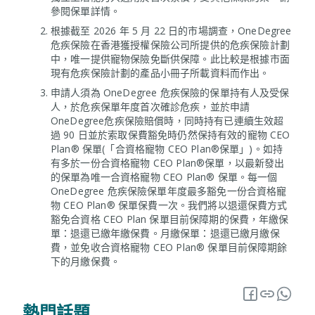
參閱保單詳情。
根據截至 2026 年 5 月 22 日的市場調查，OneDegree
危疾保險在香港獲授權保險公司所提供的危疾保險計劃
中，唯一提供寵物保險免斷供保障。此比較是根據市面
現有危疾保險計劃的產品小冊子所載資料而作出。
申請人須為 OneDegree 危疾保險的保單持有人及受保
人，於危疾保單年度首次確診危疾，並於申請
OneDegree危疾保險賠償時，同時持有已連續生效超
過 90 日並於索取保費豁免時仍然保持有效的寵物 CEO
Plan® 保單(「合資格寵物 CEO Plan®保單」)。如持
有多於一份合資格寵物 CEO Plan®保單，以最新發出
的保單為唯一合資格寵物 CEO Plan® 保單。每一個
OneDegree 危疾保險保單年度最多豁免一份合資格寵
物 CEO Plan® 保單保費一次。我們將以退還保費方式
豁免合資格 CEO Plan 保單目前保障期的保費，年繳保
單：退還已繳年繳保費。月繳保單：退還已繳月繳保
費，並免收合資格寵物 CEO Plan® 保單目前保障期餘
下的月繳保費。
熱門話題