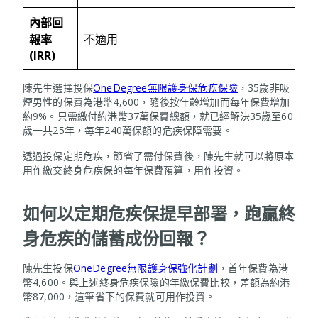
內部回
不適用
報率
(IRR)
陳先生選擇投保
OneDegree無限護身保危疾保險
，35歲非吸
煙男性的保費為港幣4,600，隨後按年齡增加而每年保費增加
約9%。只需繳付約港幣37萬保費總額，就已經解決35歲至60
歲一共25年，每年240萬保額的危疾保障需要。
透過投保定期危疾，節省了需付保費後，陳先生就可以將原本
用作繳交終身危疾保的每年保費預算，用作投資。
如何以定期危疾保提早部署，跑贏終
身危疾的儲蓄成份回報？
陳先生投保
OneDegree無限護身保強化計劃
，首年保費為港
幣4,600。與上述終身危疾保險的年繳保費比較，差額為約港
幣87,000，這筆省下的保費就可用作投資。