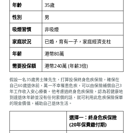
年齡
35歲
性別
男
吸煙習慣
非吸煙
家庭狀況
已婚，育有一子，家庭經濟支柱
年薪
港幣80萬
需要投保額
港幣240萬 (年薪3倍)
假設一名35歲男士陳先生，打算投保終身危疾保險，確保在
自己60歲退休前，萬一不幸罹患危疾，可以由保險補償自己3
年工作收入安心療養。他考慮過終身危疾保險，認為若健康地
到達退休年齡並沒有任何索償的話，就可利用此危疾保險保單
的現金價值，補助自己退休生活。
選擇一：終身危疾保險
(20
年保費繳付期
)