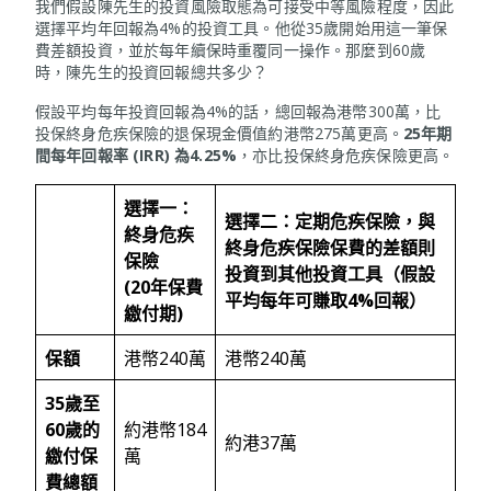
我們假設陳先生的投資風險取態為可接受中等風險程度，因此
選擇平均年回報為4%的投資工具。他從35歲開始用這一筆保
費差額投資，並於每年續保時重覆同一操作。那麼到60歲
時，陳先生的投資回報總共多少？
假設平均每年投資回報為4%的話，總回報為港幣300萬，比
投保終身危疾保險的退保現金價值約港幣275萬更高。
25年期
間每年回報率 (IRR) 為4.25%
，亦比投保終身危疾保險更高。
選擇一：
選擇二：定期危疾保險，與
終身危疾
終身危疾保險保費的差額則
保險
投資到其他投資工具（假設
(20
年保費
平均每年可賺取
4%
回報）
繳付期
)
保額
港幣240萬
港幣240萬
35
歲至
60
歲的
約港幣184
約港37萬
繳付保
萬
費總額