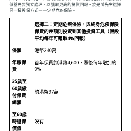
儲蓄需要獨立處理，以獲取更高的投資回報。於是陳先生選擇
另一種投保方式——定期危疾保險。
選擇二：定期危疾保險，與終身危疾保險
保費的差額則投資到其他投資工具（假設
平均每年可賺取
4%
回報）
保額
港幣240萬
年繳保
首年保費約港幣4,600，隨後每年增加約
9%
費
35
歲至
60
歲繳
約港幣37萬
付保費
總額
至
60
歲
時退保
沒有
價值