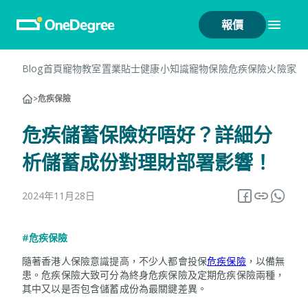
報價
Blog首頁
寵物教室
置業貼士
健康小知識
寵物保險
危疾保險
火險
家居
>
危疾保險
危疾儲蓄保險好唔好？詳細分
析儲蓄成份對理財部署影響！
2024年11月28日
#危疾保險
隨著香港人保險意識提高，不少人都會投保
危疾保險
，以備無
患。危疾保險大致可分為終身危疾保險及定期危疾保險兩種，
其中又以是否包含儲蓄成份為最關鍵差異。