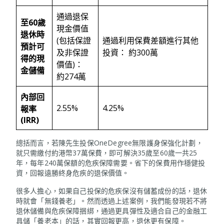
通過退保
至
60
歲
現金價值
退休時
(包括保證
通過利用保費差額進行其他
預計可
及非保證
投資： 約300萬
得的現
價值)：
金儲備
約274萬
內部回
2.55%
4.25%
報率
(IRR)
總括而言，若陳先生投保OneDegree無限護身保強化計劃，
就只需繳付約港幣37萬保費，即可解決35歲至60歲一共25
年，每年240萬保額的危疾保障需要。省下的保費用作穩健投
資，回報遠勝終身危疾的退保價值。
很多人擔心，如果自己投保的危疾保沒有儲蓄成份的話，退休
時就會「無錢養老」。然而透過上述案例，我們能發現若不將
退休儲備與危疾保障捆綁，通過更具彈性及適合自己的金融工
具儲「養老本」的話，其實回報更高，退休更有保障。