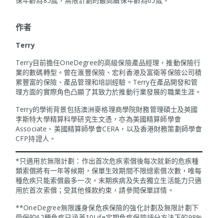
保年齡為85歲，無限計劃的最高續保年齡為65歲。
作者
Terry
Terry目前擔任OneDegree的高級保險產品經理，推動保險行
業的數碼轉型。曾在滙豐保險、宏利香港及富衛等保險公司積
累豐富的保險、產品管理和培訓經驗。Terry在產品開發和管
理方面的實際角色凸顯了其致力於推動行業發展的職業生涯。
Terry的學術背景包括澳洲麥格理商學院財務管理碩士及英國
李斯特大學精算科學研究生文憑，亦為美國精算師學會
Associate、美國精算師學會CERA，以及香港財務策劃師學會
CFP持證人。
*只適用於無限計劃：作出首次危疾索償後每次就新的危疾種
類索償將有一年等候期，保單生效期間不限總索償次數，唯每
種危疾只能索償最多一次。末期疾病及失去獨立生活能力只適
用於首次索償；受其他條款約束，請參閱保單詳情。
**OneDegree無限護身保危疾保險的強化計劃及無限計劃下
受保的62種危疾已涵蓋10Life定期危疾保險評分方法下的98%