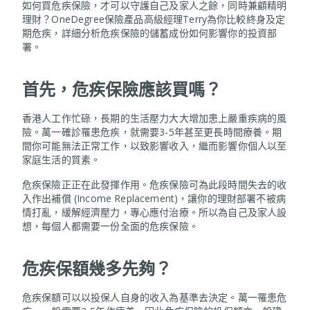
如何買危疾保險，才可以守護自己及家人之餘，同時兼顧精明
理財？OneDegree保險產品高級經理Terry為你比較終身及定
期危疾，詳細分析危疾保險的儲蓄成份如何影響你的投資部
署。
首先，危疾保險應該買嗎？
香港人工作忙碌，長期的生活壓力大大增加患上嚴重疾病的風
險。萬一確診罹患危疾，就需要3-5年甚至更長時間療養。期
間你可能無法正常工作，以致影響收入，繼而影響你個人以至
家庭生活的質素。
危疾保險正正在此發揮作用。危疾保險可為此段時間失去的收
入作出補償 (Income Replacement)，讓你的理財部署不被病
情打亂，緩解經濟壓力，專心應付治療。所以為自己及家人設
想，每個人都需要一份全面的危疾保險。
危疾保額幾多先夠？
危疾保額可以以投保人自身的收入為基準去決定。萬一罹患危