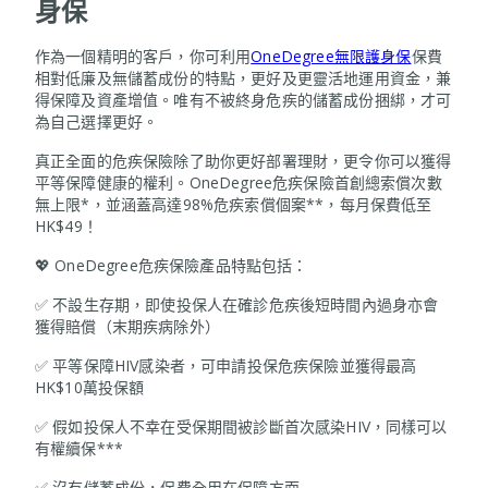
身保
作為一個精明的客戶，你可利用
OneDegree無限護身保
保費
相對低廉及無儲蓄成份的特點，更好及更靈活地運用資金，兼
得保障及資產增值。唯有不被終身危疾的儲蓄成份捆綁，才可
為自己選擇更好。
真正全面的危疾保險除了助你更好部署理財，更令你可以獲得
平等保障健康的權利。OneDegree危疾保險首創總索償次數
無上限*，並涵蓋高達98%危疾索償個案**，每月保費低至
HK$49！
💖 OneDegree危疾保險產品特點包括：
✅ 不設生存期，即使投保人在確診危疾後短時間內過身亦會
獲得賠償（末期疾病除外）
✅ 平等保障HIV感染者，可申請投保危疾保險並獲得最高
HK$10萬投保額
✅ 假如投保人不幸在受保期間被診斷首次感染HIV，同樣可以
有權續保***
✅ 沒有儲蓄成份，保費全用在保障方面