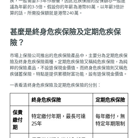
疾，一般需要3-5年作療養，因此危疾保險的投保額亦一般建
議為年薪的3-5倍。假設你的年薪為港幣80萬，以年薪3倍計
算的話，所需投保額就是港幣240萬。
甚麼是終身危疾保險及定期危疾保
險？
市場上保險公司推出的危疾保險產品中，主要分為定期危疾保
險及終身危疾保險兩種。定期危疾保險又稱純危疾保險，為純
粹的保險產品，不設退保現金價值。而終身危疾保險則又稱危
疾儲蓄保險，特點是提供累積財富功能，設有退保現金價值。
一表看清終身危疾保險及定期危疾保險的分別：
終身危疾保險
定期危疾保險
保費
特定繳付年期，最長可達
每年繳付，無
繳付
25年
特定年期限制
期