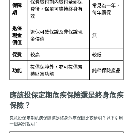
保費繳付期內繳付全部保
保障
常見為一年，
費後，保單可維持終身有
期
每年續保
效
退保
退保可獲保證及非保證現
現金
無
金價值
價值
保費
較高
較低
提供保障外，亦可提供累
功能
純粹保險產品
積財富功能
應該投保定期危疾保險還是終身危疾
保險？
究竟投保定期危疾保險還是終身危疾保險比較精明？以下引用
一個案例說明：