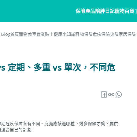
保險產品
陪胖日記
寵物百貨
Blog首頁
寵物教室
置業貼士
健康小知識
寵物保險
危疾保險
火險
家居保險
寵物保險
家居
陪胖日記
客戶分享
個人
商
常見問題
寵物保險
家居保險
關於陪胖日記App
危疾
業
vs 定期、多重 vs 單次，不同危
網誌
狗狗保險
家電保養保險
立即下載
企
保險101
貓貓保險
火險
Pawbook Tag
保
龜鳥保險
獸醫網絡
申請索償
早期危疾保障各有不同。究竟應該選哪種？幾多保額才夠？要供
最適合自己的計劃。