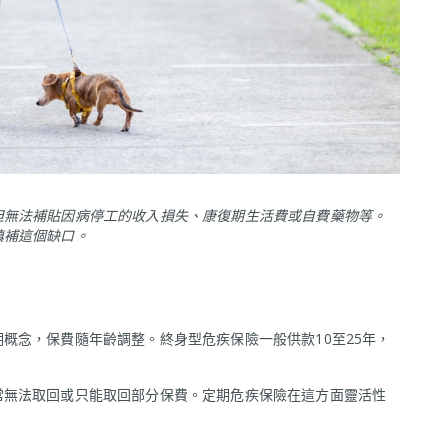
但無法補貼因病停工的收入損失、康復期生活費或自費藥物等。
填補這個缺口。
概念，保費隨年齡調整。終身型危疾保險一般供款10至25年，
常無法取回或只能取回部分保費。定期危疾保險在這方面靈活性