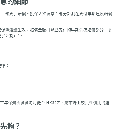
意的細節
%）「預支」賠償。投保人須留意：部分計劃在支付早期危疾賠償
疾保障繼續生效，賠償金額扣除已支付的早期危疾賠償部分；多
乎計劃）²。
規律：
）
首年保費折後後每月低至 HK$27³，屬市場上較具性價比的選
先夠？