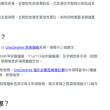
持續至終身。定期型危疾保費較低，尤其適合年輕時以較低成本
最全面保障，定期危疾通常更具性價比。如你同時需要長期儲蓄
？
。以
OneDegree 危疾保險
為例，保障分三個層次：
0M0甲狀腺腫瘤、T1a/T1b前列腺腫瘤）及早期危疾手術（如頸
，賠償後危疾保障繼續生效。
性賠償。
OneDegree 強化計劃及無限計劃
合共保障最多62種嚴
病、腎衰竭等。
就每種新危疾可再次申請賠償，兩次索償之間須相隔最少12個月
哪？