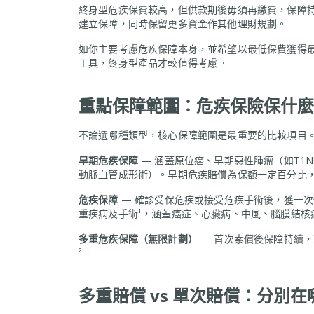
終身型危疾保費較高，但供款期後毋須再繳費，保障
建立保障，同時保留更多資金作其他理財規劃。
如你主要考慮危疾保障本身，並希望以最低保費獲得
工具，終身型產品才較值得考慮。
重點保障範圍：危疾保險保什麼
不論選哪種類型，核心保障範圍是最重要的比較項目
早期危疾保障
— 涵蓋原位癌、早期惡性腫瘤（如T1N
動脈血管成形術）。早期危疾賠償為保額一定百分比
危疾保障
— 確診受保危疾或接受危疾手術後，獲一次
重疾病及手術¹，涵蓋癌症、心臟病、中風、腦膜結核
多重危疾保障（無限計劃）
— 首次索償後保障持續，
²。
多重賠償 vs 單次賠償：分別在