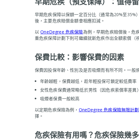
早期危疾（預支保障）：值得留
早期危疾保障以保額一定百分比（通常為20%至35
後，主要危疾賠償金額會相應扣減。
以
OneDegree 危疾保險
為例，早期危疾賠償後，危
重危疾保障計劃下則可繼續就新危疾作出全額索償（視
保費比較：影響保費的因素
保費因投保年齡、性別及是否吸煙而有所不同。一般
年齡越輕，保費越低，趁年輕投保可鎖定較低費率
女性危疾保費通常略低於男性（因危疾索償率差異
吸煙者保費一般較高
以定期危疾保險為例，
OneDegree 危疾保險無限計劃
擇。
危疾保險有用嗎？危疾保險幾多