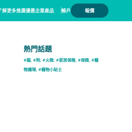
了解更多
推廣優惠
企業產品
帳戶
報價
健康
務方案
毛範生會員計劃
保險產品
熱門話題
會員優惠
保險
務概覽
數碼保險
#貓
,
#狗
,
#火險
,
#家居保險
,
#保險
,
#寵
保險優惠總覽
業合作
數字資產保險
物護理
,
#寵物小貼士
險核心系統