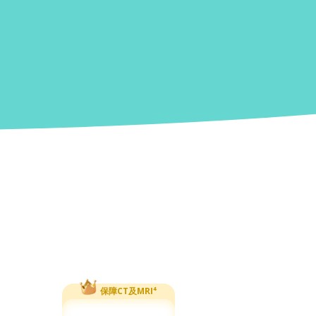
保障CT及MRI⁴