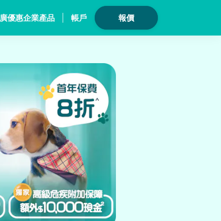
廣優惠
企業產品
帳戶
報價
員計劃
保險產品
個人健康
數碼保險
危疾保險
總覽
數字資產保險
險
家電保養保險
危疾保
險
龜鳥保險