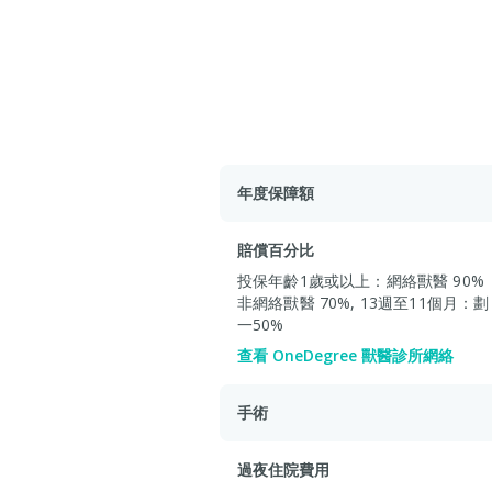
年度保障額
賠償百分比
投保年齡1歲或以上：網絡獸醫
90% 
非網絡獸醫
70%,
13週至11個月：
劃
一
50%
查看 OneDegree 獸醫診所網絡
手術
過夜住院費用