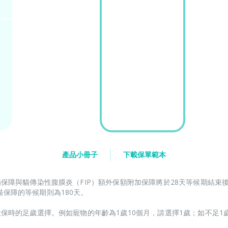
產品小冊子
下載保單範本
病保障與貓傳染性腹膜炎（FIP）額外保額附加保障將於28天等候期結
保障的等候期則為180天。​
投保時的足歲選擇。例如寵物的年齡為1歲10個月，請選擇1歲；如不足1歲