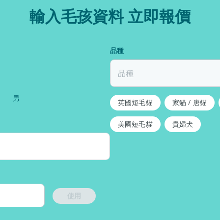
輸入毛孩資料 立即報價
品種
品種
男
英國短毛貓
家貓 / 唐貓
美國短毛貓
貴婦犬
使用