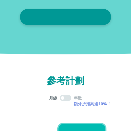
參考計劃
月繳
年繳