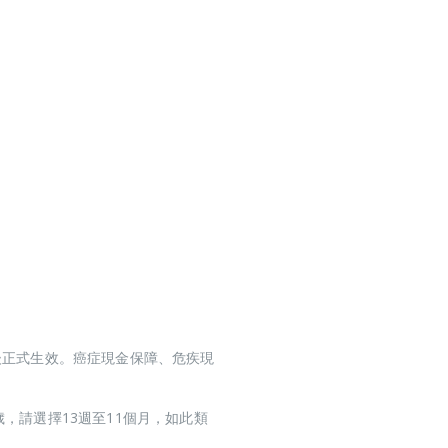
束後正式生效。癌症現金保障、危疾現
，請選擇13週至11個月，如此類