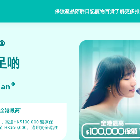
保險產品
陪胖日記
寵物百貨
了解更多
推
寵物保險
陪胖日記
商務方案
家居
客戶分享
毛範生會
常見問題
會員優惠
寵物保險
關於陪胖日記App
業務概覽
家居保險
n®
網誌
保險優惠
狗狗保險
立即下載
企業合作
家電保養保險
家居保
足啲
保險101
貓貓保險
Pawbook Tag
保險核心系統
火險
龜鳥保險
火險
獸醫網絡
lan®
申請索償
 全港最高¹
寵物保
，高達HK$100,000 醫療保
HK$50,000。適用於全港註