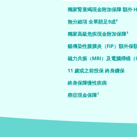
獨家腎衰竭現金附加保障 額外 HK$
毛孩一旦確診腎衰竭，治療過程往往涉
次治療費用更可高達過萬港元。為毛孩
無分細項 全單賠足9成²
即可獲一次性額外 HK$20,000 現
寵物CEO Plan ® 不設指定醫療項目
合適的治療與照顧。
於網絡獸醫診所之合資格醫療費用更可全單
獨家高級危疾現金附加保障³
所亦可獲賠償 7 成²。
為毛孩加購附加保障，首次確診罹患心
或疾病導致四肢癱瘓或髕骨脫臼（移位）
貓傳染性腹膜炎（FIP）額外保
時應對突發醫療及復康開支。
升級你的寵物 CEO Plan®，為 1 
療 FIP 處方藥物 GS-441524 的 7 
磁力共振（MRI）及電腦掃瞄（
並支援最長 84 日療程。
寵物 CEO Plan® 珍寵計劃現已涵蓋
（CT）⁴，讓你在寵物面對疾病或傷患
11 歲或之前投保 終身續保
診斷。
寵物 CEO Plan® 不單止涵蓋 13 週
投保，無需晶片及驗身，續保時更不設年
終身保障慢性疾病
於 4 歲或之前投保，寵物即可獲寵物 CE
包括過敏、慢性腎衰竭和癌症等⁶。
癌症現金保障⁷
萬一你的寵物首次不幸患上癌症，寵物 CE
費用，還會提供一次性現金 HK$10,0
難關。