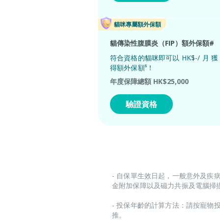
貓咪專屬額外保額
貓傳染性腹膜炎（FIP）額外保額#
符合資格的貓咪即可以
HK$
-
/ 月
獲
得額外保額⁶！
年度保障總額
HK$
25,000
驗證資格
- 自保單生效日起，一般意外及疾
金附加保障以及磁力共振及電腦掃描
- 投保年齡的計算方法：請按寵物
推。