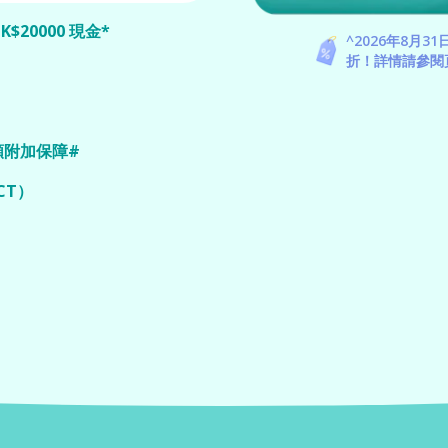
20000 現金*
^2026年8月
及長期覆診及持續醫療開支，單
折！詳情請參閱
加購附加保障，首次確診腎衰竭
金*，讓你可按毛孩需要，自由安排更
賠償限額，投保時 1 歲或以上寵物
賠足 9 成²，於非網絡獸醫診
臟衰竭、中風、癲癇，或因意外
，即可獲一次性現金³，助你及
額附加保障#
歲或以上貓咪加購附加保障#：賠償治
成費用，額外保額高達 HK$25,000，
CT）
磁力共振（MRI）及電腦掃瞄
時無懼高昂費用，及時獲得精準
至 11 歲的毛孩，任何品種貓狗皆可
齡限制⁵。
O Plan® 終身慢性疾病保障，
O Plan® 除了保障相關醫療
00，讓你自由安排如何和寵物度過