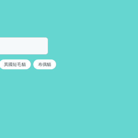
異國短毛貓
布偶貓