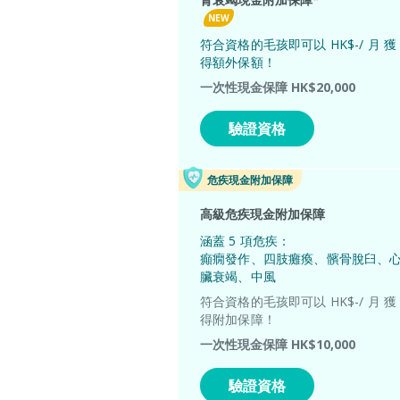
NEW
符合資格的毛孩即可以
HK$
-
/ 月
獲
得額外保額！
一次性現金保障
HK$
20,000
驗證資格
危疾現金附加保障
高級危疾現金附加保障
涵蓋 5 項危疾：
癲癇發作、四肢癱瘓、髕骨脫臼、
臟衰竭、中風
符合資格的毛孩即可以
HK$
-
/ 月
獲
得附加保障！
一次性現金保障
HK$
10,000
驗證資格