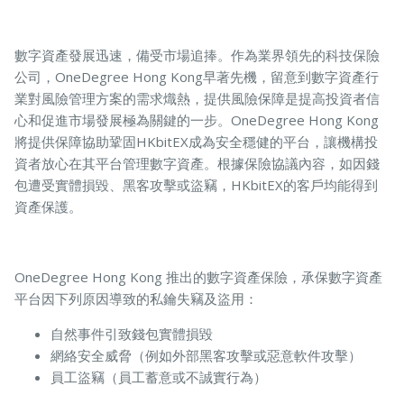
數字資產發展迅速，備受市場追捧。作為業界領先的科技保險
寵物保險
公司，OneDegree Hong Kong早著先機，留意到數字資產行
業對風險管理方案的需求熾熱，提供風險保障是提高投資者信
心和促進市場發展極為關鍵的一步。OneDegree Hong Kong
將提供保障協助鞏固HKbitEX成為安全穩健的平台，讓機構投
龜鳥保險
資者放心在其平台管理數字資產。根據保險協議內容，如因錢
包遭受實體損毀、黑客攻擊或盜竊，HKbitEX的客戶均能得到
資產保護。
OneDegree Hong Kong 推出的數字資產保險，承保數字資產
平台因下列原因導致的私鑰失竊及盜用：
自然事件引致錢包實體損毀
網絡安全威脅（例如外部黑客攻擊或惡意軟件攻擊）
員工盜竊（員工蓄意或不誠實行為）