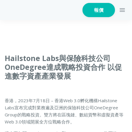
報價
家居保險
Hailstone Labs與保險科技公司
OneDegree達成戰略投資合作 以促
進數字資產產業發展
家電保養保險
香港，2023年7月18日 – 香港Web 3.0孵化機構Hailstone
火險
Labs宣布完成對業務遍及亞洲的保險科技公司OneDegree
Group的戰略投資。雙方將在區塊鏈、數組貨幣和虛擬資產等
Web 3.0領域開展全方位戰略合作。
危疾保