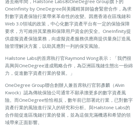
過去兩年間，Hailstone Labs和OneDegree Group旗下的
OneInfinity by OneDegree與美國精算師協會緊密合作，為求
對數字資產保險行業帶來革命性的改變。因應香港在區塊鏈和
Web 3.0領域的政策，中心化數字資產平台有一定的保險保障
寵物保險
要求，方可維持其業務和保障用戶資金的安全。OneInfinity提
供虛擬資產保險業務，向虛擬資產服務供應商提供量身訂造風
險管理解決方案，以助其應對一列的保安風險。
龜鳥保險
Hailstone Labs的首席執行官Raymond Wong表示：「我們很
高興與OneDegree達成戰略合作，為亞洲區塊鏈生態出一份綿
力，促進數字資產行業的發展。」
OneDegree Group聯合創辦人兼首席執行官郭彥麟（Alvin
Kwock）認為傳統保險公司通常不願承擔更多的數字資產風
險。而OneDegree恰恰相反，數年前已部署此行業，已對數字
資產行業的風險進行深入的研究和分析。與Hailstone Labs的
合作能促進區塊鏈行業的發展，並為這個充滿機遇和希望的領
域帶來正面影響。