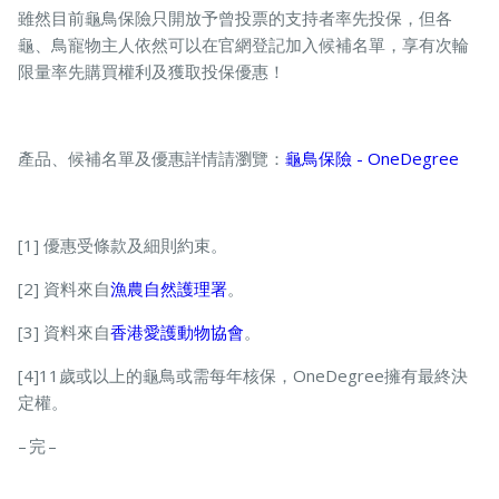
雖然目前龜鳥保險只開放予曾投票的支持者率先投保，但各
龜、鳥寵物主人依然可以在官網登記加入候補名單，享有次輪
限量率先購買權利及獲取投保優惠！
產品、候補名單及優惠詳情請瀏覽：
龜鳥保險 - OneDegree
[1] 優惠受條款及細則約束。
[2] 資料來自
漁農自然護理署
。
[3] 資料來自
香港愛護動物協會
。
[4]11歲或以上的龜鳥或需每年核保，OneDegree擁有最終決
定權。
– 完 –