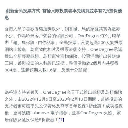
創新全民投票方式 首輪只限投票者率先購買並享有7折投保優
惠
寵物保險
香港人除了喜歡養貓遛狗以外，飼養龜、鳥的家庭其實為數亦
不少。作為聆聽客戶聲音的保險公司，OneDegree在9月時舉
辦「龜、鳥保險 ‧ 由你話事」全民投票，只要超過500人於投票
龜鳥保險
網站上載龜、鳥寵物的相片及投票表態支持，OneDegree承諾
推出全新專屬龜類、鳥類寵物寵物保險。投票活動推出後短短
三周，參與投票的人數經已達標，整個活動於2個月內共獲得
804票，遠超預期人數1.6倍，反應十分踴躍！
為答謝支持者參與，OneDegree今天正式推出龜類及鳥類保險
之外，由2022年12月5日至2023年2月13日期間，曾經投票的
支持者更可獲率先投保資格及尊享首年投保7折優惠！成功投保
後，更可獲贈Lalamove 電子禮券，並享OneDegree火險、家
居保險及危疾保險8折優惠​！
[1]