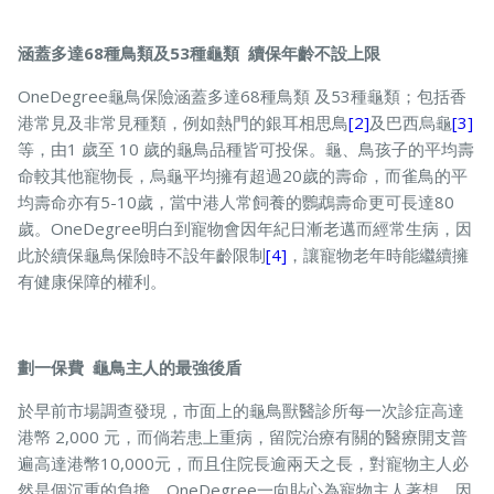
涵蓋多達68種鳥類及53種龜類 續保年齡不設上限
OneDegree龜鳥保險涵蓋多達68種鳥類 及53種龜類；包括香
港常見及非常見種類，例如熱門的銀耳相思鳥
[2]
及巴西烏龜
[3]
等，由1 歲至 10 歲的龜鳥品種皆可投保。龜、鳥孩子的平均壽
命較其他寵物長，烏龜平均擁有超過20歲的壽命，而雀鳥的平
均壽命亦有5-10歲，當中港人常飼養的鸚鵡壽命更可長達80
歲。OneDegree明白到寵物會因年紀日漸老邁而經常生病，因
此於續保龜鳥保險時不設年齡限制
[4]
，讓寵物老年時能繼續擁
有健康保障的權利。
劃一保費 龜鳥主人的最強後盾
於早前市場調查發現，市面上的龜鳥獸醫診所每一次診症高達
港幤 2,000 元，而倘若患上重病，留院治療有關的醫療開支普
遍高達港幣10,000元，而且住院長逾兩天之長，對寵物主人必
然是個沉重的負擔。OneDegree一向貼心為寵物主人著想，因