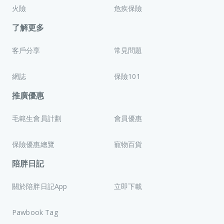
火險
危疾保險
了解更多
客戶分享
常見問題
網誌
保險101
推廣優惠
毛範生會員計劃
會員優惠
保險優惠總覽
寵物百貨
陪胖日記
關於陪胖日記App
立即下載
Pawbook Tag