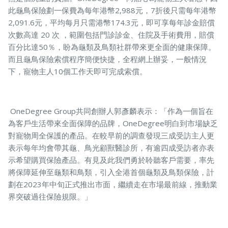
此龜鳥保險劃一保費為每年港幣2,988元，7折後只需每年港幣
2,091.6元，平均每月只需港幣174.3元，即可享每年診金賠償
次數高達 20 次 ，範圍包括門診診金、住院及手術費用，賠償
百分比達50％，盼為龜類及鳥類社群帶來更全面的健康保障。
而且龜鳥保險索償程序簡便快捷，全程網上辦妥，一般情況
下，寵物主人10個工作天即可完成索償。
OneDegree Group共同創辦人郭彥麟表示：「作為一個旨在
為客戶生活帶來全面保障的品牌，OneDegree明白到市場缺乏
對寵物周全保護的產品。在較早前的調查發現三成受訪主人更
表示每年均會帶其龜、鳥光顧獸醫診所，有逾四成受訪者亦表
示希望購買保險產品。有見及此我們勇於聆聽客戶需要，率先
將保障延伸至龜類和鳥類，引入全港首個龜類及鳥類保險，計
劃在2023年中旬正式推出市面，繼續走在市場最前線，推動業
界突破過往保險規限。」