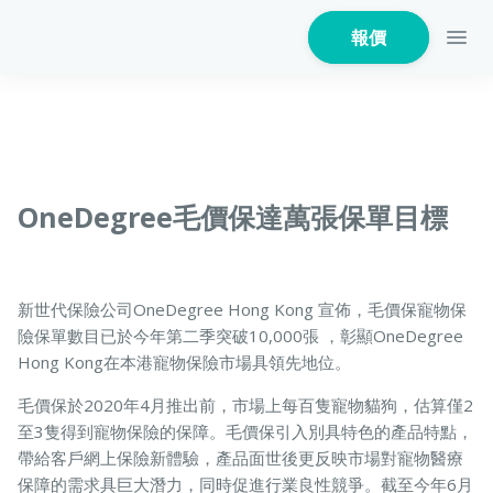
報價
家居保險
OneDegree毛價保達萬張保單目標
家電保養保險
新世代保險公司OneDegree Hong Kong 宣佈，毛價保寵物保
險保單數目已於今年第二季突破10,000張 ，彰顯OneDegree
Hong Kong在本港寵物保險市場具領先地位。
火險
毛價保於2020年4月推出前，市場上每百隻寵物貓狗，估算僅2
至3隻得到寵物保險的保障。毛價保引入別具特色的產品特點，
帶給客戶網上保險新體驗，產品面世後更反映市場對寵物醫療
危疾保
保障的需求具巨大潛力，同時促進行業良性競爭。截至今年6月