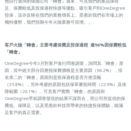
他自行選擇的保險公司『轉會』過來，可見我們的產品保得
足、保費較低及投保過程快捷等優點，吸引客戶到OneDegree
投保，這亦反映在我們的業務增長上。受惠於我們在市場上的
獨特優勢，我們預期今年火險業務可倍增。」
客戶火險「轉會」主要考慮保費及投保過程 逾96%因保費較低
「轉會」
OneDegree今年3月對客戶進行問卷調查，詢問其「轉會」原
因，其中絕大部分回應指保費價格是主要原因（96.2%），排
名第二的「轉會」原因則是投保過程是否方便流暢
（35.8%），另外考慮的原因包括保單審批時間（22.9%）及保
障範圍（20.1%）。可見客戶實際「轉會」的原因與
OneDegree早前調查發現的結果不謀而合，而公司所提供的保
費低、保障足，以及受惠於科技而帶來的快捷投保體驗，能滿
足客戶的真正需要。