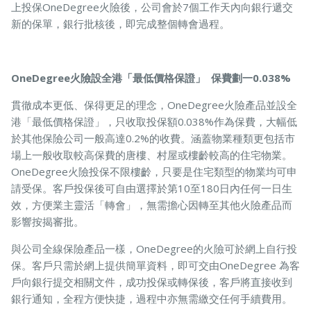
上投保OneDegree火險後，公司會於7個工作天內向銀行遞交
新的保單，銀行批核後，即完成整個轉會過程。
OneDegree火險設全港「最低價格保證」 保費劃一0.038%
貫徹成本更低、保得更足的理念，OneDegree火險產品並設全
港「最低價格保證」，只收取投保額0.038%作為保費，大幅低
於其他保險公司一般高達0.2%的收費。涵蓋物業種類更包括市
場上一般收取較高保費的唐樓、村屋或樓齡較高的住宅物業。
OneDegree火險投保不限樓齡，只要是住宅類型的物業均可申
請受保。客戶投保後可自由選擇於第10至180日內任何一日生
效，方便業主靈活「轉會」，無需擔心因轉至其他火險產品而
影響按揭審批。
與公司全線保險產品一樣，OneDegree的火險可於網上自行投
保。客戶只需於網上提供簡單資料，即可交由OneDegree 為客
戶向銀行提交相關文件，成功投保或轉保後，客戶將直接收到
銀行通知，全程方便快捷，過程中亦無需繳交任何手續費用。