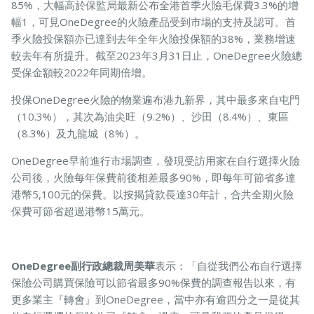
85%，大幅高於保監局最新公布全港首季火險毛保費3.3%的增
幅1，可見OneDegree的火險產品受到市場的支持及認可。首
季火險投保額亦已達到去年全年火險投保額的38%，業務增速
寵物保險
較去年有所提升。截至2023年3月31日止，OneDegree火險總
受保金額較2022年同期倍增。
投保OneDegree火險的物業遍布港九新界，其中最多來自屯門
龜鳥保險
（10.3%），其次為油尖旺（9.2%）、沙田（8.4%）、東區
（8.3%）及九龍城（8%）。
OneDegree早前進行市場調查，發現受訪用家在自行選擇火險
公司後，火險每年保費前後相差最多90%，即每年可節省多達
港幣5,100元的保費。以按揭貸款長達30年計，合共全期火險
保費可節省超過港幣15萬元。
OneDegree副行政總裁周美華
表示：「自從我們公布自行選擇
保險公司購買保險可以節省最多90%保費的調查報告以來，有
更多業主『轉會』到OneDegree，當中亦有逾四分之一是從其