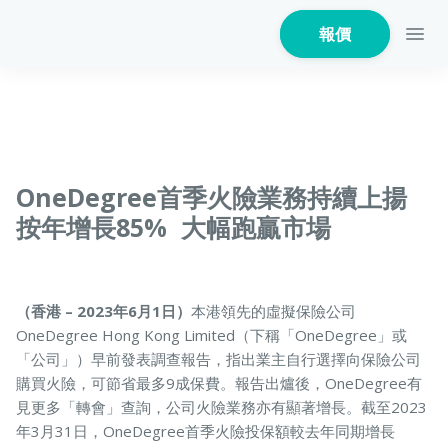
報價
家居保險
OneDegree首季火險業務持續上揚
按年增長85% 大幅跑贏市場
家電保養保險
（香港 – 2023年6月1日）
本港領先的虛擬保險公司
OneDegree Hong Kong Limited（下稱「OneDegree」或
火險
「公司」）早前發表調查報告，指出業主自行選擇向保險公司
購買火險，可節省最多9成保費。報告出爐後，OneDegree有
見更多「轉會」查詢，公司火險業務亦有顯著增長。截至2023
年3月31日，OneDegree首季火險投保額較去年同期增長
危疾保