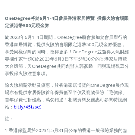
OneDegree將於6月1-4日參展香港家居博覽 投保火險會場限
定派港幣500元現金券
於2023年6月1-4日期間，OneDegree將會參加於會展舉行的
香港家居博覽，提供火險的會場限定港幣500元現金券優惠，
享受同樣保障的同時，慳得更多！OneDegree並邀得人氣財經
專欄作家千頌C於2023年6月3日下午5時30分的香港家居博覽
大台環節，與OneDegree共同創辦人郭彥麟一同與現場觀眾分
享投保火險注意事項。
除火險相關活動及優惠，於香港家居博覽的OneDegree展位現
場亦有提供家居保險首年保費低至半價及寵物保險「毛價保」
首年保費七折優惠，萬勿錯過！相關資料及優惠可參閱特設網
站：
bit.ly/45IzscS
註：
1 香港保監局於2023年5月31日公布的香港一般保險業務的臨