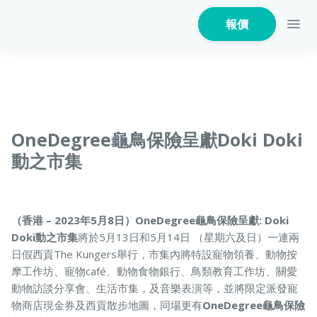
報價
家居保險
OneDegree龜鳥保險呈獻Doki Doki
動之市集
家電保養保險
（香港 – 2023年5月8日）OneDegree龜鳥保險呈獻: Doki
Doki動之市集
將於5月13日和5月14日 （星期六及日）一連兩
火險
日假西貢The Kungers舉行，市集內將特設寵物領養、動物按
摩工作坊、寵物café、動物食物銀行、鳥類教育工作坊、關愛
動物訪談分享會、生活市集，及音樂表演等，並將限定派發寵
物商店現金券及西貢散步地圖，同場更有
OneDegree龜鳥保險
危疾保