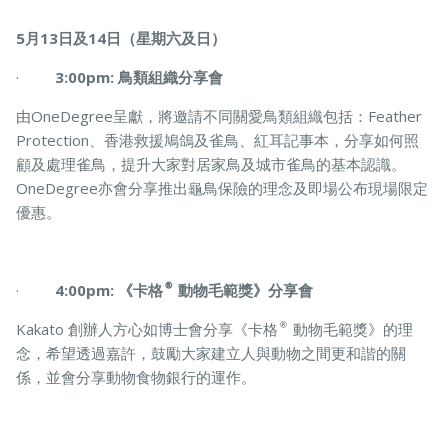
5月13日及14日（星期六及日）
·
3:00pm: 鳥類組織分享會
由OneDegree呈獻，將邀請不同關愛鳥類組織包括：Feather
Protection、香港救援鳩鴿及雀鳥、紅耳記事本，分享如何照
顧及處理雀鳥，提升大家對居家鳥及城市雀鳥的基本認識。
OneDegree亦會分享推出龜鳥保險的理念及即場公布現場限定
優惠。
·
4:00pm: 《卡格®動物毛範獎》分享會
Kakato 創辦人方心如博士會分享《卡格®動物毛範獎》的理
念，希望透過嘉許，鼓勵大家建立人與動物之間更和諧的關
係，並會分享動物食物銀行的運作。