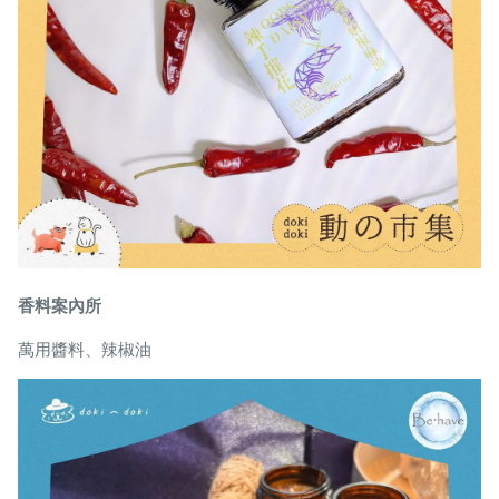
香料案內所
萬用醬料、辣椒油