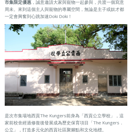
市集限定優惠
，誠意邀請大家與寵物一起參與，共渡一個寫意
周未。來到這個主人與寵物的專屬空間，無論是主子或奴才都
一定會興奮到心跳加速Doki Doki！
寵物保險
龜鳥保險
是次市集場地西貢The Kungers前身為「西貢公立學校」，這
家前校舍經過修復後發展成為歷史保育項目「The Kungers．
公立」，打造多元化的西貢社區聚腳點和文化地標。