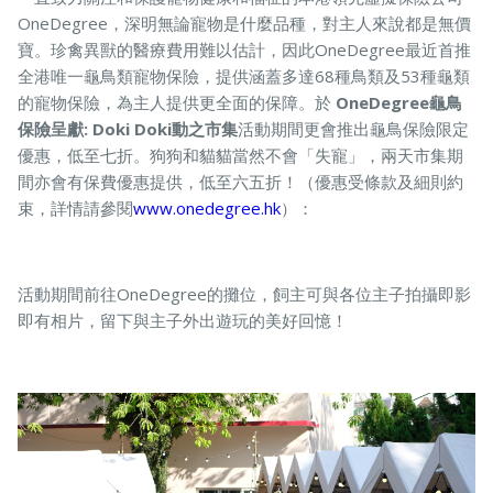
OneDegree，深明無論寵物是什麼品種，對主人來說都是無價
寶。珍禽異獸的醫療費用難以估計，因此OneDegree最近首推
全港唯一龜鳥類寵物保險，提供涵蓋多達68種鳥類及53種龜類
的寵物保險，為主人提供更全面的保障。於
OneDegree龜鳥
保險呈獻: Doki Doki動之市集
活動期間更會推出龜鳥保險限定
優惠，低至七折。狗狗和貓貓當然不會「失寵」，兩天市集期
間亦會有保費優惠提供，低至六五折！（優惠受條款及細則約
束，詳情請參閱
www.onedegree.hk
）：
活動期間前往OneDegree的攤位，飼主可與各位主子拍攝即影
即有相片，留下與主子外出遊玩的美好回憶！