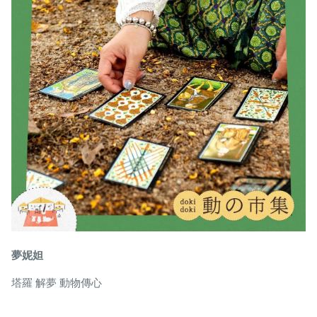
夢妮妲
塔羅 解夢 動物傳心