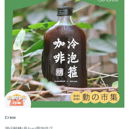
Crew
灣仔醉醺(最Fun)嘅咖啡店