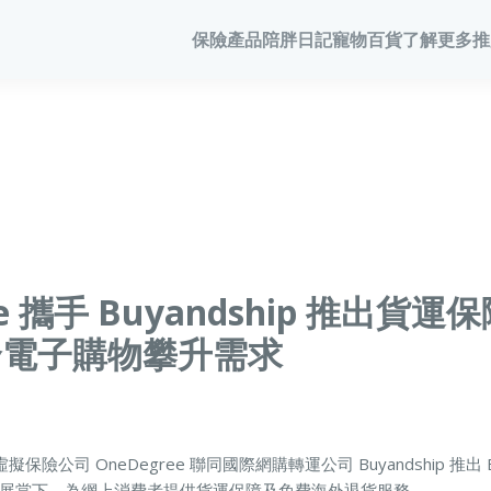
保險產品
陪胖日記
寵物百貨
了解更多
推
寵物保險
陪胖日記
商務方案
家居
客戶分享
會員計劃
常見問題
會員優惠
寵物保險
關於陪胖日記App
業務概覽
家居保險
網誌
保險優惠
狗狗保險
立即下載
企業合作
家電保養保險
家居保
保險101
貓貓保險
Pawbook Tag
保險核心系統
火險
龜鳥保險
火險
獸醫網絡
ee 攜手 Buyandship 推出貨
申請索償
合電子購物攀升需求
寵物保
 虛擬保險公司 OneDegree 聯同國際網購轉運公司 Buyandship 推出 Bu
展當下，為網上消費者提供貨運保障及免費海外退貨服務。