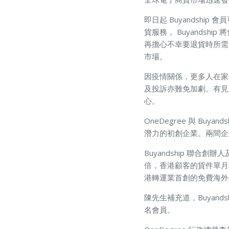
即日起 Buyandship
貨服務， Buyands
再擔心不幸要退貨時所需承擔
市場。
因疫情關係，更多人在家
及投訴亦難免加劇。有見及此
心。
OneDegree 與 B
潛力的初創企業。兩間企
Buyandship 聯合
倍，香港顧客的貨件單月增
港轉運業首創的免費海外
陳先生補充道，Buyand
名會員。