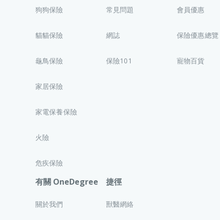
狗狗保險
常見問題
會員優惠
貓貓保險
網誌
保險優惠總覽
龜鳥保險
保險101
寵物百貨
家居保險
家電保養保險
火險
危疾保險
有關 OneDegree
捷徑
關於我們
獸醫網絡