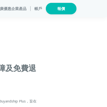
廣優惠
企業產品
帳戶
報價
保險產品
個人健康
數碼保險
危疾保險
總覽
數字資產保險
險
家電保養保險
危疾保
運保障及免費退
險
龜鳥保險
yandship Plus，旨在