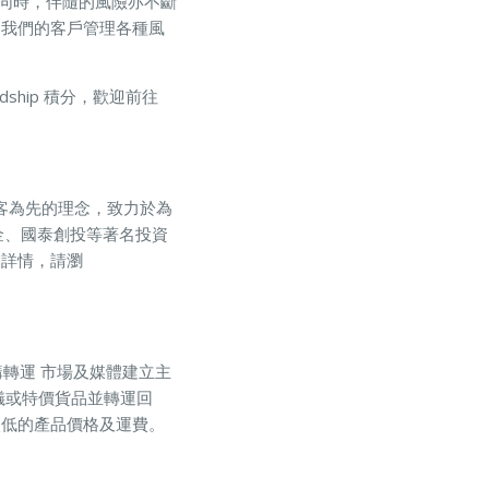
此同時，伴隨的風險亦不斷
助我們的客戶管理各種風
ndship 積分，歡迎前往
持顧客為先的理念，致力於為
業基金、國泰創投等著名投資
關詳情，請瀏
購轉運 市場及媒體建立主
儀或特價貨品並轉運回
較低的產品價格及運費。