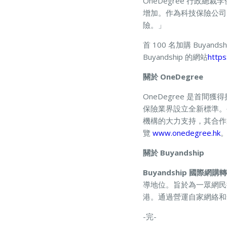
OneDegree 行政
增加。作為科技保險公司
險。」
首 100 名加購 Buyan
Buyandship 的網站
https
關於 OneDegree
OneDegree 是首
保險業界設立全新標準。公司
機構的大力支持，其合作
覽
www.onedegree.hk
關於 Buyandship
Buyandship 國際網購
導地位。旨於為一眾網民
港。通過營運自家網絡和
-完-