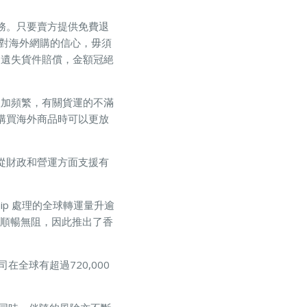
退貨服務。只要賣方提供免費退
會員對海外網購的信心，毋須
0元的遺失貨件賠償，金額冠絕
愈加頻繁，有關貨運的不滿
費者購買海外商品時可以更放
助，從財政和營運方面支援有
hip 處理的全球轉運量升逾
得更順暢無阻，因此推出了香
在全球有超過720,000