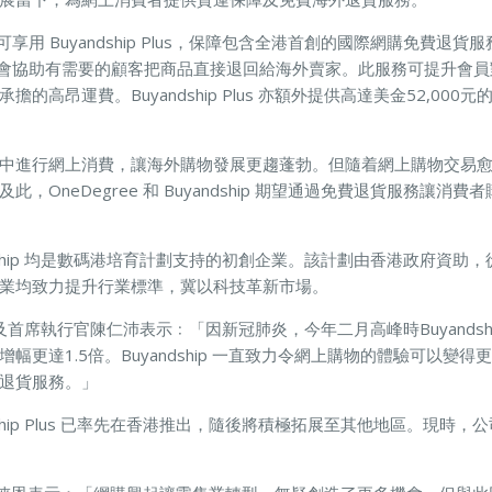
 會員可享用 Buyandship Plus，保障包含全港首創的國際網購免費
hip 將會協助有需要的顧客把商品直接退回給海外賣家。此服務可提升
的高昂運費。Buyandship Plus 亦額外提供高達美金52,00
中進行網上消費，讓海外購物發展更趨蓬勃。但隨着網上購物交易
，OneDegree 和 Buyandship 期望通過免費退貨服務讓消
uyandship 均是數碼港培育計劃支持的初創企業。該計劃由香港政府資
業均致力提升行業標準，冀以科技革新市場。
創辦人及首席執行官陳仁沛表示﹕「因新冠肺炎，今年二月高峰時Buyands
幅更達1.5倍。Buyandship 一直致力令網上購物的體驗可以變
退貨服務。」
ship Plus 已率先在香港推出，隨後將積極拓展至其他地區。現時，公司