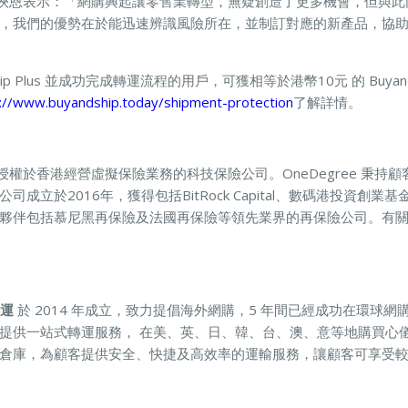
總裁李俠恩表示：「網購興起讓零售業轉型，無疑創造了更多機會，但與
，我們的優勢在於能迅速辨識風險所在，並制訂對應的新產品，協
dship Plus 並成功完成轉運流程的用戶，可獲相等於港幣10元 的 Buya
://www.buyandship.today/shipment-protection
了解詳情。
間獲得授權於香港經營虛擬保險業務的科技保險公司。OneDegree 秉
成立於2016年，獲得包括BitRock Capital、數碼港投資創
夥伴包括慕尼黑再保險及法國再保險等領先業界的再保險公司。有
。
轉運
於 2014 年成立，致力提倡海外網購，5 年間已經成功在環球網
提供一站式轉運服務， 在美、英、日、韓、台、澳、意等地購買心
倉庫，為顧客提供安全、快捷及高效率的運輸服務，讓顧客可享受