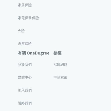
家居保險
家電保養保險
火險
危疾保險
有關 OneDegree
捷徑
關於我們
獸醫網絡
媒體中心
申請索償
加入我們
聯絡我們