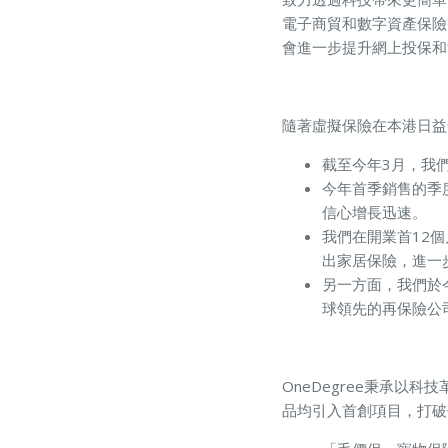
電子商貿和數字資產保險
會進一步提升網上投保和
隨著虛擬保險在本港日益
截至今年3月，我
今年首季銷售的季
信心增長迅速。
我們在開業首12
出家居保險，進一
另一方面，我們於今
球領先的再保險公
OneDegree秉承
品均引入首創項目，打破