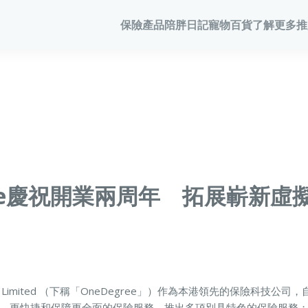
保險產品
陪胖日記
寵物百貨
了解更多
推
寵物保險
陪胖日記
商務方案
家居
客戶分享
毛範生會
常見問題
會員優惠
寵物保險
關於陪胖日記App
業務概覽
家居保險
網誌
保險優惠
狗狗保險
立即下載
企業合作
家電保養保險
家居保
保險101
貓貓保險
Pawbook Tag
保險核心系統
火險
龜鳥保險
火險
獸醫網絡
gree慶祝開業兩周年 拓展嶄新虛
申請索償
寵物保
Kong Limited （下稱「OneDegree」）作為本港領先的保險科技公
、更快捷和保障更全面的保險服務，推出多項別具特色的保險服務