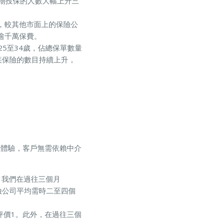
物投保的人數大幅上升三
費，較其他市面上的保險公
逾千萬保費。
5至34歲，佔總保單數量
危疾保險的數目持續上升，
險體驗，客戶無需依賴中介
，我們在過往三個月
保險公司平均需時二至四個
面評價1。此外，在過往三個