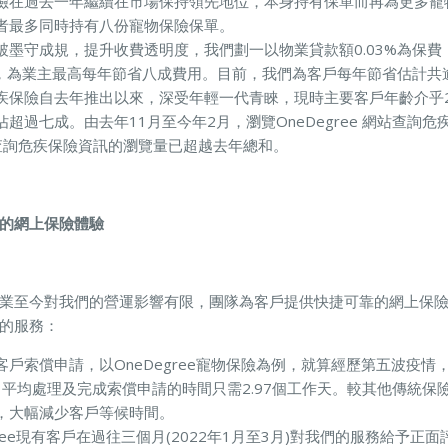
險在過去一年繼續在市場保持領先地位，本身持有保單而再為更多寵
者最多同時持有八份寵物保險保單。
破墨守成規，提升收費透明度，我們劃一以物業貸款額0.03%為保
5%，為業主最高每年節省八成費用。目前，我們為客戶每年節省估計共
疾保險自去年推出以來，深受年輕一代青睞，現時主要客戶年齡介乎2
超過七成。由去年11月至今年2月，瀏覽OneDegree 網站查詢
查詢危疾保險資訊的瀏覽量已超越去年總和。
的網上保險體驗
業至今對我們的營運影響有限，團隊為客戶提供快捷可靠的網上保
的服務：
戶索償申請，以OneDegree寵物保險為例，就算經歷第五波疫情
3月) 平均處理及完成索償申請的時間只需2.97個工作天。較其他傳統
，大幅減少客戶等候時間。
gree現有客戶在過往三個月(2022年1月至3月)對我們的服務給予正