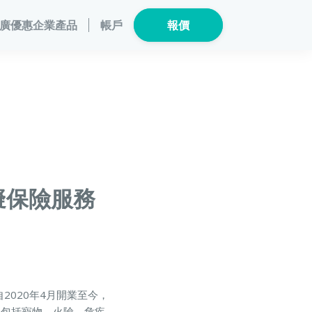
廣優惠
企業產品
帳戶
報價
員計劃
保險產品
個人健康
數碼保險
危疾保險
總覽
數字資產保險
險
家電保養保險
危疾保
擬保險服務
險
龜鳥保險
司，自2020年4月開業至今，
；包括寵物、火險、危疾、