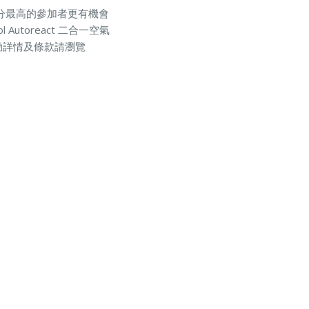
位得分最高的參加者更有機會
ol Autoreact 二合一空氣
 等。活動詳情及條款請瀏覽