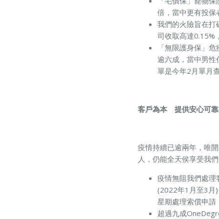
「毛價保」寵物保
倍，當中更有投保
我們的火險旨在打
司收取高達0.1
「無限護身保」危
逾六成，當中男性佔
單是今年2月單月
客戶為本 提供安心可靠
疫情持續已逾兩年，唯開
人，仍能全天侯享受我們
疫情無阻我們處理客
(2022年1月至
星期處理索償申請
超過九成OneDe