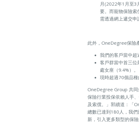
月(2022年1月
要。而寵物保險索償
需透過網上遞交申
此外，OneDegree
我們的客戶當中超
客戶群當中首三位最
處女座（9.4%）。
現時超過70個品種
OneDegree Gro
保險行業投保依賴人手、
及索償。」郭續道：「On
總數已達到180人，我
新，引入更多類型的保險