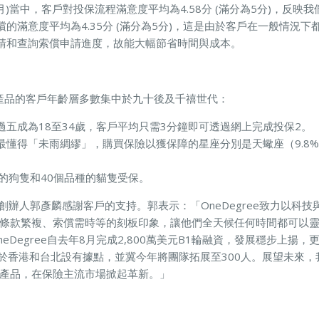
至3月)當中，客戶對投保流程滿意度平均為4.58分 (滿分為5分)，反
的滿意度平均為4.35分 (滿分為5分)，這是由於客戶在一般情況
請和查詢索償申請進度，故能大幅節省時間與成本。
保險產品的客戶年齡層多數集中於九十後及千禧世代：
過五成為18至34歲，客戶平均只需3分鐘即可透過網上完成投保2。
懂得「未雨綢繆」，購買保險以獲保障的星座分別是天蠍座（9.8%）
的狗隻和40個品種的貓隻受保。
up 共同創辦人郭彥麟感謝客戶的支持。郭表示：「OneDegree致力以
條款繁複、索償需時等的刻板印象，讓他們全天候任何時間都可以
eDegree自去年8月完成2,800萬美元B1輪融資，發展穩步上揚
們於香港和台北設有據點，並冀今年將團隊拓展至300人。展望未來
產品，在保險主流市場掀起革新。」