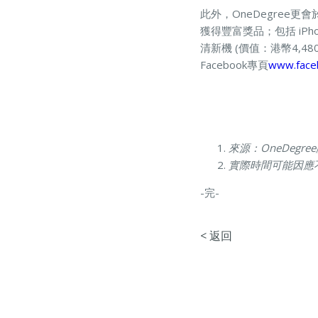
此外，OneDegree
獲得豐富獎品；包括 iPhone 1
清新機 ​(價值：港幣4,480
Facebook專頁
www.face
來源：OneDegr
實際時間可能因應
-完-
< 返回