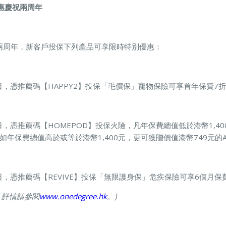
優惠慶祝兩周年
開業兩周年，新客戶投保下列產品可享限時特別優惠：
24日，憑推薦碼【HAPPY2】投保「毛價保」寵物保險可享首年保費7折
0日，憑推薦碼【HOMEPOD】投保火險，凡年保費總值低於港幣1,40
保費總值高於或等於港幣1,400元，更可獲贈價值港幣749元的Apple 
30日，憑推薦碼【REVIVE】投保「無限護身保」危疾保險可享6個月保
，詳情請參閱
www.onedegree.hk
。)