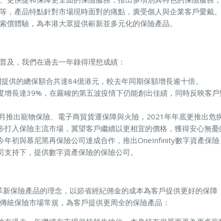
等，產品特點針對市場現時面對的痛點，廣受個人與企業客戶愛戴。展望
索償體驗，為本港大眾提供嶄新並多元化的保險產品。
普及，我們在過去一年錄得理想成績：
們提供的總保額合共達84億港元，較去年同期保額增長逾十倍。
度增長達39%，在嚴峻的第五波疫情下仍能創出佳績，同時反映客戶
個月推出寵物保險、電子商貿貨運保障與火險，2021年年底更推出危
步打入保險主流市場，冀望客戶繼續以更相宜的價格，獲得安心無憂
年初與慕尼黑再保險公司達成合作，推出OneInfinity數字資產
司支持下，提供數字資產保險的保險公司。
以科技革新保險產品的理念，以節省經紀佣金的成本為客戶提供更好的保
傳統保險市場常規，為客戶提供更周全的保險產品：