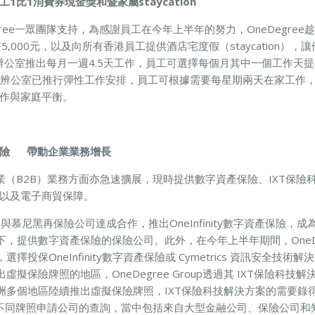
比1消費券現金獎和暨家屬staycation
gree一眾團隊支持，為感謝員工在今年上半年的努力，OneDegre
5,000元，以及向所有香港員工提供酒店宅度假（staycation）
香港辨公室推出每月一週4.5天工作，員工可選擇每個月其中一個工作天
ee香港辨公室已推行彈性工作安排，員工可根據需要每星期兩天在家工作
作與家庭平衡。
保險 帶動企業業務增長
up在企業（B2B）業務方面亦急速擴展，現時提供數字資產保險、IXT保險科技
以及電子商貿保障。
年初與慕尼黑再保險公司達成合作，推出OneInfinity數字資產保險
，提供數字資產保險的保險公司。此外，在今年上半年期間，OneDe
擇投保OneInfinity數字資產保險或 Cymetrics 資訊安全技術解
虛擬保險牌照的地區，OneDegree Group透過其 IXT保險科技
多個地區陸續推出虛擬保險牌照，IXT保險科技解決方案的需要錄得持續
多個不同牌照申請公司的查詢，當中包括來自大型金融公司、保險公司