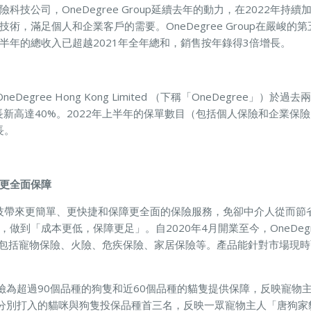
科技公司，OneDegree Group延續去年的動力，在2022年持
術，滿足個人和企業客戶的需要。OneDegree Group在嚴峻的
半年的總收入已超越2021年全年總和，銷售按年錄得3倍增長。
下OneDegree Hong Kong Limited （下稱「OneDegree」
長新高達40%。2022年上半年的保單數目（包括個人保險和企業保險
長。
更全面保障
透過科技帶來更簡單、更快捷和保障更全面的保險服務，免卻中介人從而
做到「成本更低，保障更足」。自2020年4月開業至今，OneDeg
，包括寵物保險、火險、危疾保險、家居保險等。產品能針對市場現
險為超過90個品種的狗隻和近60個品種的貓隻提供保障，反映寵物
分別打入的貓咪與狗隻投保品種首三名，反映一眾寵物主人「唐狗家