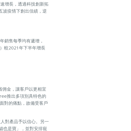
續加速增長，透過科技創新拓
第五波疫情下創出佳績，逆
）於過去兩年銷售每季均有遞增，
）較2021年下半年增長
節省佣金，讓客戶以更相宜
ree推出多項別具特色的
時面對的痛點，故備受客戶
主人對產品予以信心。另一
貓也是寶」，並對安排寵