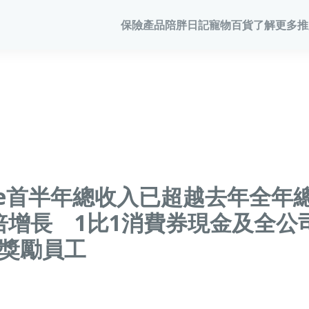
保險產品
陪胖日記
寵物百貨
了解更多
推
寵物保險
陪胖日記
商務方案
家居
客戶分享
毛範生會
常見問題
會員優惠
寵物保險
關於陪胖日記App
業務概覽
家居保險
網誌
保險優惠
狗狗保險
立即下載
企業合作
家電保養保險
家居保
保險101
貓貓保險
Pawbook Tag
保險核心系統
火險
龜鳥保險
火險
獸醫網絡
gree首半年總收入已超越去年全年
申請索償
倍增長 1比1消費券現金及全公
on獎勵員工
寵物保