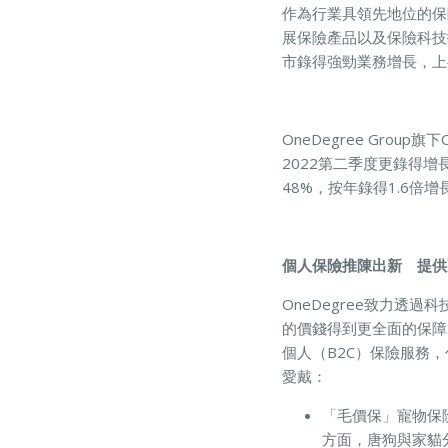
作為行業具領先地位的保險
展保險產品以及保險科技技
市錄得強勁業務增長，上
OneDegree Group旗
2022第二季度更錄得增
48%，按年錄得1.6倍增
個人保險推陳出新 提供
OneDegree致力
的價錢得到更全面的保障，
個人（B2C）保險服務
愛戴：
「毛價保」寵物保
方面，唐狗與家貓