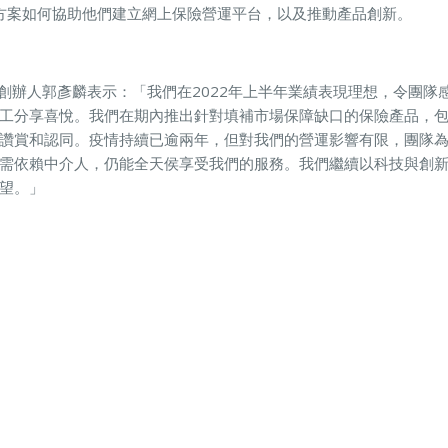
解決方案如何協助他們建立網上保險營運平台，以及推動產品創新。
oup 共同創辦人郭彥麟表示：「我們在2022年上半年業績表現理想，令
工分享喜悅。我們在期內推出針對填補市場保障缺口的保險產品，
讚賞和認同。疫情持續已逾兩年，但對我們的營運影響有限，團隊
需依賴中介人，仍能全天侯享受我們的服務。我們繼續以科技與創
望。」