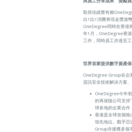
與員工分享成果 獎勵員工1
取得佳績實有賴OneDe
出1比1消費券現金獎港幣
OneDegree同時在
年1月，OneDegr
工作，同時員工亦達至工
世界首家提供數字資產
OneDegree Gro
資訊安全技術解決方案、
OneDegree今
的再保險公司支持下
球各地的企業合作，選
香港是全球首個推出
領先地位。觀乎亞洲
Group亦接獲