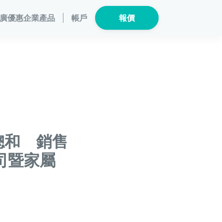
廣優惠
企業產品
帳戶
報價
員計劃
保險產品
個人健康
數碼保險
危疾保險
總覽
數字資產保險
險
家電保養保險
危疾保
總和 銷售
司暨家屬
險
龜鳥保險