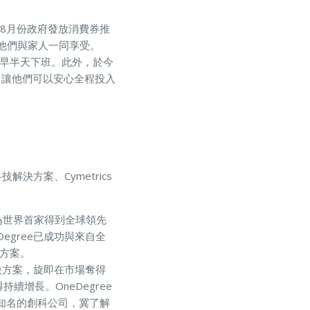
e趁8月份政府發放消費券推
，讓他們與家人一同享受。
提早半天下班。此外，於今
，讓他們可以安心全程投入
解決方案、Cymetrics
，成為世界首家得到全球領先
gree已成功與來自全
決方案。
解決方案，旋即在市場奪得
增長。OneDegree
和知名的創科公司，冀了解