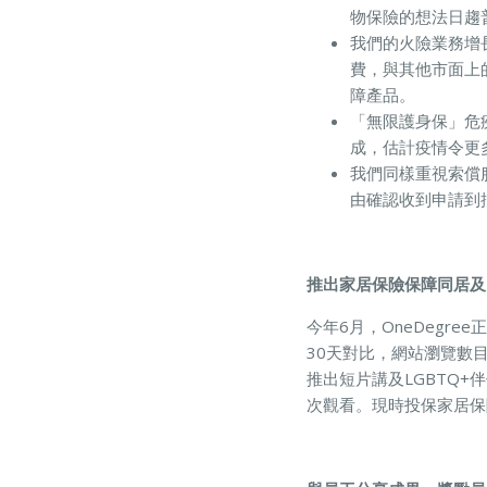
物保險的想法日趨
我們的火險業務增長
費，與其他市面上
障產品。
「無限護身保」危
成，估計疫情令更
我們同樣重視索償服
由確認收到申請到
推出家居保險保障同居及
今年6月，OneDeg
30天對比，網站瀏覽數目
推出短片講及LGBTQ+
次觀看。現時投保家居保