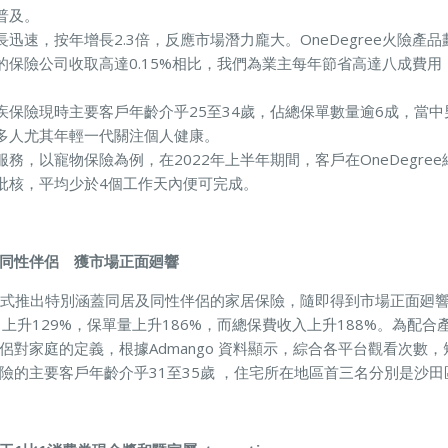
普及。
迅速，按年增長2.3倍，反應市場潛力龐大。OneDegree火險產品劃
的保險公司收取高達0.15%相比，我們為業主每年節省高達八成費
疾保險現時主要客戶年齡介乎25至34歲，佔總保單數量逾6成，當中
多人尤其年輕一代關注個人健康。
務，以寵物保險為例，在2022年上半年期間，客戶在OneDegre
批核，平均少於4個工作天內便可完成。
同性伴侶 獲市場正面廻響
ree正式推出特別涵蓋同居及同性伴侶的家居保險，隨即得到市場正面廻
上升129%，保單量上升186%，而總保費收入上升188%。為配合產品
伴侶對家庭的定義，根據Admango 資料顯示，綜合各平台觀看次數，
險的主要客戶年齡介乎31至35歲 ，住宅所在地區首三名分別是沙