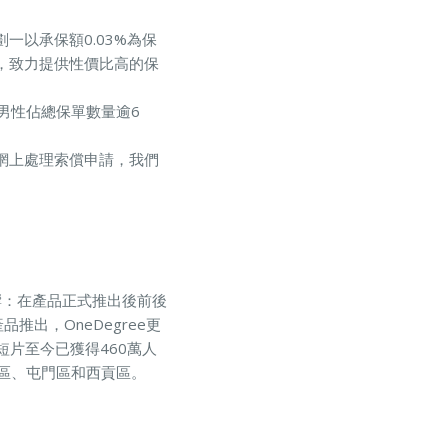
一以承保額0.03%為保
用，致力提供性價比高的保
男性佔總保單數量逾6
e網上處理索償申請，我們
響：在產品正式推出後前後
推出，OneDegree更
短片至今已獲得460萬人
田區、屯門區和西貢區。