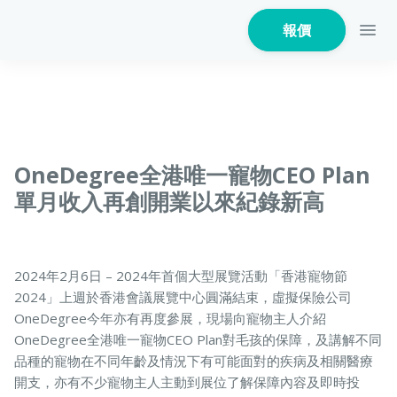
報價
家居保險
OneDegree全港唯一寵物CEO Plan
單月收入再創開業以來紀錄新高
家電保養保險
2024年2月6日 – 2024年首個大型展覽活動「香港寵物節
2024」上週於香港會議展覽中心圓滿結束，虛擬保險公司
火險
OneDegree今年亦有再度參展，現場向寵物主人介紹
OneDegree全港唯一寵物CEO Plan對毛孩的保障，及講解不同
品種的寵物在不同年齡及情況下有可能面對的疾病及相關醫療
開支，亦有不少寵物主人主動到展位了解保障內容及即時投
危疾保