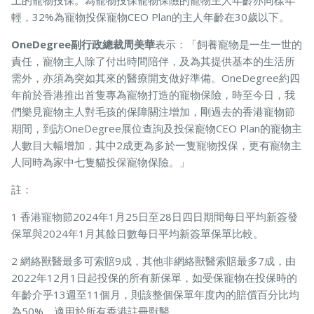
上的寵物投保。為寵物投保寵物保險的寵物主人年齡亦同樣年
輕，32%為寵物投保寵物CEO Plan的主人年齡在30歲以下。
OneDegree副行政總裁周美華
表示：「飼養寵物是一生一世的
責任，寵物主人除了付出時間陪伴，及為其提供基本的生活所
需外，亦須為突如其來的醫療開支做好準備。OneDegree約四
年前於香港推出首隻專為寵物打造的寵物保險，時至今日，我
們樂見寵物主人對毛孩的保障關注增加，剛過去的香港寵物節
期間，到訪OneDegree展位查詢及投保寵物CEO Plan的寵物主
人數目大幅增加，其中2成更為多於一隻寵物投保，更有寵物主
人同時為家中七隻貓投保寵物保險。」
註：
1 香港寵物節2024年1月25日至28日四日期間每日平均新簽發
保單與2024年1月其餘日數每日平均新簽單保單比較。
2 網絡獸醫最多可索賠9成，其他非網絡獸醫索賠最多7成，由
2022年12月1日起投保的所有新保單，如受保寵物在投保時的
年齡介乎13週至11個月，則該整個保單年度內的賠償百分比均
為50%，適用於所有香港註冊獸醫。