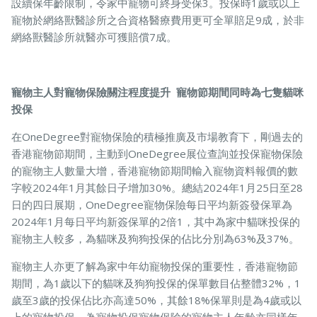
設續保年齡限制，令家中寵物可終身受保3。投保時1歲或以上
寵物於網絡獸醫診所之合資格醫療費用更可全單賠足9成，於非
網絡獸醫診所就醫亦可獲賠償7成。
寵物主人對寵物保險關注程度提升 寵物節期間同時為七隻貓咪
投保
在OneDegree對寵物保險的積極推廣及市場教育下，剛過去的
香港寵物節期間，主動到OneDegree展位查詢並投保寵物保險
的寵物主人數量大增，香港寵物節期間輸入寵物資料報價的數
字較2024年1月其餘日子增加30%。總結2024年1月25日至28
日的四日展期，OneDegree寵物保險每日平均新簽發保單為
2024年1月每日平均新簽保單的2倍1，其中為家中貓咪投保的
寵物主人較多，為貓咪及狗狗投保的佔比分別為63%及37%。
寵物主人亦更了解為家中年幼寵物投保的重要性，香港寵物節
期間，為1歲以下的貓咪及狗狗投保的保單數目佔整體32%，1
歲至3歲的投保佔比亦高達50%，其餘18%保單則是為4歲或以