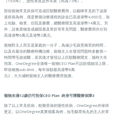
（19.6%）、急性胃炎及外耳炎（同為7.5%）。
部份寵物常見疾病可造成巨額醫療費用，以貓咪常見的下泌尿
道疾病為例，僅是整個治療過程的診金已高達港幣4,600元，加
上化驗、檢查、住院及藥費，總醫療開支高達港幣14萬元。另
外，誤食異物造成腸阻塞及骨折等常見問題，醫療費用亦分別
高達港幣6萬元及港幣2萬元。
寵物對主人而言是家庭的一分子，為減少毛孩受痛苦的時間，
以及在最佳的醫療時機治療，寵物主人在發現問題時多數第一
時間帶毛孩就醫，若其後才發現以上巨額醫療開支，隨時大失
預算。OneDegree全港唯一寵物CEO Plan不設賠償細項上限，
即俗稱無sub-limit，每年保額最高港幣8萬
元2，大大減輕寵物主人的醫療費用負擔。
寵物未滿12歲仍可投保CEO Plan 終身可獲醫療保障3
除了以上常見疾病，較難受保的慢性疾病，OneDegree亦保得
更足。以OneDegree真實個案為例，短毛貓章魚丸的主人於章