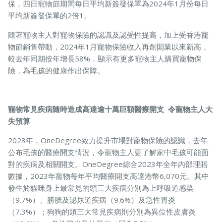
保，四日寵物節期間每日平均新簽發保單為2024年1月份每日
平均新簽發保單的2倍1。
隨著寵物主人對寵物保險的認識及認受性提高，加上受香港寵
寵物保險
物節銷售帶動，2024年1月寵物保險收入再創開業以來新高，
較去年同期按年增長58%，顯示有更多寵物主人購買寵物保
險，為毛孩的健康作出保障。
龜鳥保險
寵物常見疾病隨時造成高達逾十萬巨額醫療開支 令寵物主人大
失預算
2023年，OneDegree致力提升市場對寵物保險的認識，去年
公布毛孩的醫療開支情況，令寵物主人更了解家中毛孩可能面
對的疾病及相關開支。OneDegree綜合2023年全年內部理賠
數據，2023年寵物每年平均醫療開支高達港幣6,070元。其中
發生於貓咪身上最常見的頭三大疾病分別為上呼吸道感染
（9.7%）、膀胱及泌尿道疾病（9.6%）及急性胃炎
（7.3%）；狗狗的頭三大常見疾病則分別為異位性皮膚炎