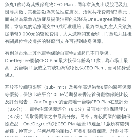
魚丸1歲時為其投保寵物CEO Plan，同年章魚丸出現脫毛及紅
斑等病徵，其後診斷為異位性皮膚炎。治療共花費港幣3萬元，
而由於為章魚丸診症及提供治療的獸醫為OneDegree網絡獸
醫，章魚丸的治療開支中9成可獲理賠，最終章魚丸主人只須負
擔港幣3,000元的醫療費用，大大減輕開支金額，而章魚丸往後
有關異位性皮膚炎的醫療開支亦可得到終身保障。
有別於市場上其他寵物保險自寵物9歲起已不再受保，
OneDegree寵物CEO Plan最大投保年齡為11歲，為市場上最
高。於寵物11歲或之前成功為寵物投保CEO Plan，更可終身受
保3。
基於不設細項限額（sub-limit）及每年高達港幣8萬的醫療保障
等優勢，保險比較平台10Life近期發表香港首份寵物保險比較
及評分報告， OneDegree的全港唯一寵物CEO Plan在總評分
（8.6分）、寵物住院保障評分（8.6分）及寵物門診保障評分
（8.7分）皆取得同業之中最高分數。另外，相較同業的寵物保
險產品，OneDegree寵物CEO Plan涵蓋13週至11歲所有貓狗
品種，換言之，任何品種的寵物亦可得到醫療保障。計劃並不