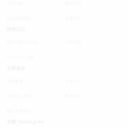
會員計劃
會員優惠
保險優惠總覽
寵物百貨
陪胖日記
關於陪胖日記App
立即下載
Pawbook Tag
企業產品
業務概覽
企業合作
保險核心系統
數碼保險
數字資產保險
有關 OneDegree