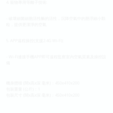
4.⁠ ⁠寵物專用等離子技術:
- ⁠破壞細菌細胞活性酶的活性，沉降空氣中的懸浮細小顆
粒，提供更潔淨的空氣
5.⁠ ⁠APP遠程操控(支援2.4G Wi-Fi):
- ⁠Wi-Fi連接手機APP即可遠程監察室內空氣質素及操控設
備
機身體積 (闊x高x深 毫米)：450x410x200
包裝重量 (公斤)：1
包裝尺寸 (闊x高x深 毫米)：450x410x200