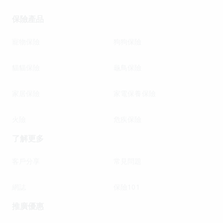
保險產品
寵物保險
狗狗保險
貓貓保險
龜鳥保險
家居保險
家電保養保險
火險
危疾保險
了解更多
客戶分享
常見問題
網誌
保險101
推廣優惠