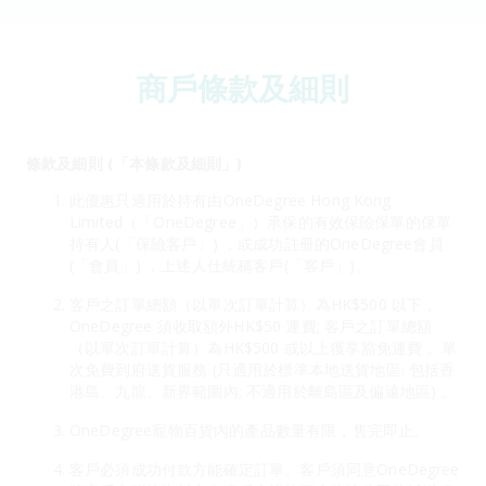
商戶條款及細則
條款及細則 (「本條款及細則」)
此優惠只適用於持有由OneDegree Hong Kong
Limited（「OneDegree」）承保的有效保險保單的保單
持有人(「保險客戶」) ，或成功註冊的OneDegree會員
(「會員」) ，上述人仕統稱客戶(「客戶」)。
客戶之訂單總額（以單次訂單計算）為HK$500 以下，
OneDegree 須收取額外HK$50 運費; 客戶之訂單總額
（以單次訂單計算）為HK$500 或以上獲享豁免運費 。單
次免費到府送貨服務 (只適用於標準本地送貨地區: 包括香
港島、九龍、新界範圍內; 不適用於離島區及偏遠地區) 。
OneDegree寵物百貨內的產品數量有限，售完即止。
客戶必須成功付款方能確定訂單。客戶須同意OneDegree