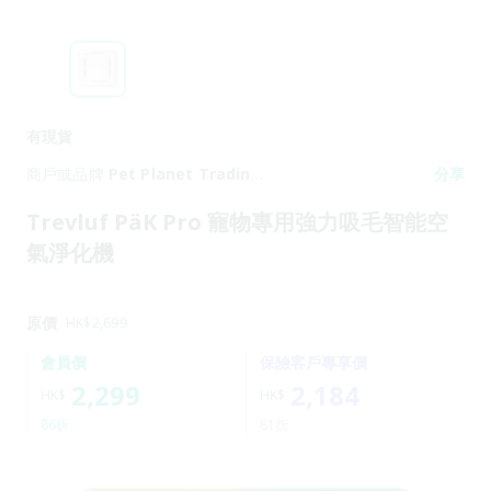
有現貨
商戶或品牌
Pet Planet Trading
分享
Limited
Trevluf PäK Pro 寵物專用強⼒吸⽑智能空
氣淨化機
原價
HK$
2,699
會員價
保險客戶專享價
2,299
2,184
HK$
HK$
86折
81折