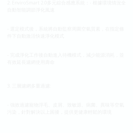
2.⁠ ⁠EnviroSmart 2.0多元綜合感應系統：- ⁠根據環境情況全
自動智能調節淨化風速
- ⁠選定模式後，系統將自動監察周圍空氣質素，在指定條
件下自動激活快速淨化模式
- ⁠完成淨化工作後自動進入待機模式，減少能源消耗，並
有效延長濾網使用壽命
3.⁠ ⁠三層濾網多重過濾:
- ⁠強效過濾寵物浮毛、皮屑、致敏源、病菌、異味等空氣
污染，針對解決以上困擾，提供更健康輕鬆的環境