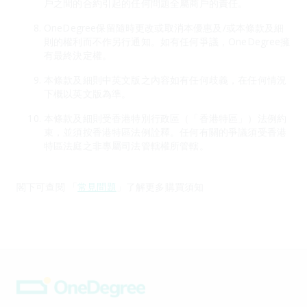
戶之間的合約引起的任何問題全屬商戶的責任。
OneDegree保留隨時更改或取消本優惠及/或本條款及細
則的權利而不作另行通知。如有任何爭議，OneDegree擁
有最終決定權。
本條款及細則中英文版之內容如有任何歧義，在任何情況
下概以英文版為準。
本條款及細則受香港特別行政區（「香港特區」）法例約
束，並須按香港特區法例詮釋。任何有關的爭議須受香港
特區法庭之非專屬司法管轄權所管轄。
閣下可查閱 「
常見問題
」了解更多購買須知