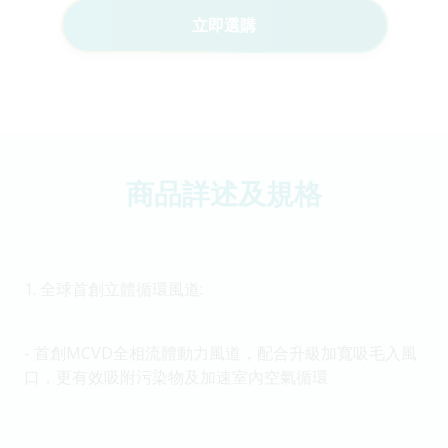
立即選購
商品詳述及規格
1.⁠ ⁠全球首創立體循環風道:
- ⁠首創MCVD全相流體動力風道，配合升級加寬吸毛入風
口，更有效吸附污染物及加速室內空氣循環