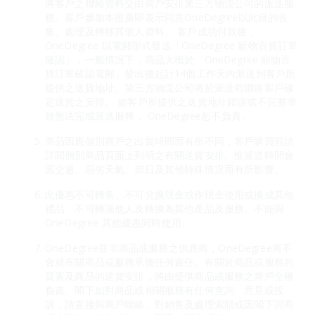
將客戶之聯絡資料交由商戶安排第三方物流公司的派送服
務。客戶參加本推廣即表示同意OneDegree以此目的收
集、處理及轉移其個人資料。 客戶成功付款後，
OneDegree 以電郵形式發送「OneDegree 寵物百貨訂單
確認」，一般情况下，商品大概於「OneDegree 寵物百
貨訂單確認電郵」發出後起計14個工作天內派送到客戶所
提供之送貨地址。第三方物流公司將於派送前聯絡客戶確
定送貨之安排。 如客戶所提供之送貨地址錯誤或不完整導
致無法完成派送服務， OneDegree恕不負責。
商品因應個別商戶之出貨時間而有所不同，客戶購買前請
詳閱個別商品頁面上列明之有關送貨安排。惟派送時間會
因交通、惡劣天氣、節日及其他特殊情况而有所影響。
此優惠不可轉售、不可兌換現金或作現金使用或換成其他
禮品、不可轉讓他人及轉換為其他產品及服務。不能與
OneDegree 其他優惠同時使用。
OneDegree並非商品或服務之供應商，OneDegree將不
會就有關商品或服務承擔任何責任。有關於商品或服務的
質素及商品的送貨安排，將由提供商品或服務之商戶全權
負責。閣下如對商品或相關服務有任何查詢、意見或投
訴，請直接與商戶聯絡。對銷售及處理索賠或因閣下與商