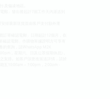
) 及偏遠地區。
確認電郵」發出後起計7個工作天內派送到
可安排重新送貨並由客戶支付額外運
寵物百貨訂單確認電郵」日期起計12個月，在
貨訂單確認電郵」作購物單據證明方可享有
詢，請WhatsApp M2K
m - 5:00pm，星期六、日及公眾假期休息) 。
送貨之安排。如客戶須更改派送詳情，請於
0:00am – 1:00pm，2:00om -