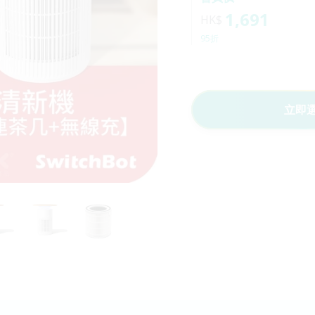
1,691
HK$
95折
立即