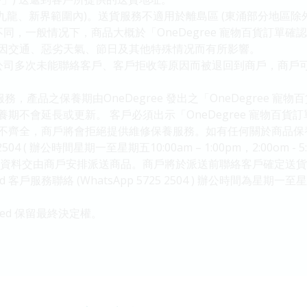
九龍、新界範圍內)。送貨服務不適用於離島區 (東涌部分地區除外
不同，一般情况下，商品大概於「OneDegree 寵物百貨訂單
因交通、惡劣天氣、節日及其他特殊情况而有所影響。
流公司多次未能聯絡客戶、客戶拒收等原因而被退回到商戶，商戶
務，產品之保養期由OneDegree 發出之「OneDegree 
期不會延長或更新。 客戶必須出示「OneDegree 寵物百
齊全，商戶將會拒絕提供維修保養服務。如有任何關於商品保養的查
5 2504 ( 辦公時間星期一至星期五10:00am – 1:00pm，2:00o
客戶之聯絡資料交由商戶安排派送商品。商戶將於派送前聯絡客戶確定
d 客戶服務聯絡 (WhatsApp 5725 2504 ) 辦公時間為星期一至星期五1
。
mited 保留最終決定權。