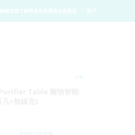
寵物百貨
了解更多
推廣優惠
企業產品
帳戶
居
客戶分享
毛範生會員計劃
保險產品
個人健康
常見問題
會員優惠
p
家居保險
數碼保險
危疾保險
網誌
保險優惠總覽
家電保養保險
數字資產保險
保險101
統
火險
分享
 Purifier Table 寵物智能
茶几+無線充)
保險客戶專享價