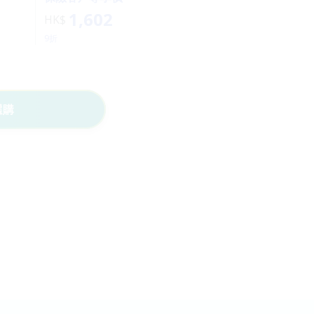
1,602
HK$
9折
選購