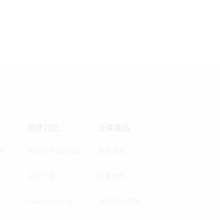
陪胖日記
企業產品
劃
關於陪胖日記App
業務概覽
立即下載
企業合作
Pawbook Tag
保險核心系統