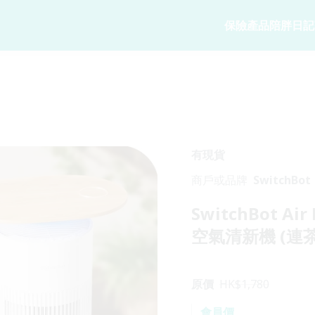
保險產品
陪胖日記
寵物保險
陪胖日記
商務方案
家
寵物保險
關於陪胖日記Ap
業務概覽
狗狗保險
立即下載
企業合作
貓貓保險
Pawbook Tag
保險核心系
有現貨
龜鳥保險
商戶或品牌
SwitchBot
獸醫網絡
SwitchBot Air
申請索償
空氣清新機 (連
原價
HK$
1,780
會員價