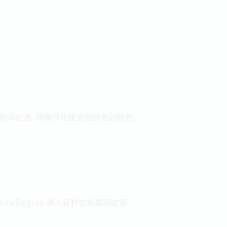
差顯示紅色, 開機淨化後會變綠色到藍色~
neDegree 個人資料收集聲明政策，