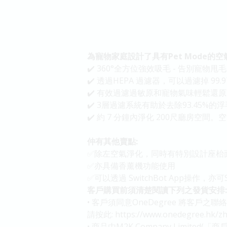
為寵物家庭設計了具有Pet Mode的空氣清新
✔️ 360°全方位強效吸毛 - 告別寵物甩
✔️ 透過HEPA 過濾器，可以過濾掉 99.
✔️ 有效過濾過敏原和寵物氣味輕鬆還原
✔️ 3層過濾系統有助於去除93.45%的浮毛
✔️ 約 7 分鐘內淨化 200尺廳房
仲有其他賣點:
✅除左空氣淨化，同時有特別設計座枱
✅亦具備香薰機功能使用
✅可以透過 SwitchBot App操作，亦可
客戶購買前須清楚閱讀下列之發貨安排:
• 客戶須同意OneDegree 將客戶
請按此: https://www.onedegree.hk/zh-
• 商品由M2K Company Limite