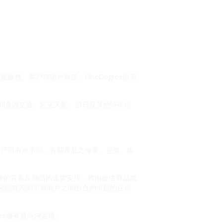
服務。客戶成功付款後，OneDegree以電
間會因交通、惡劣天氣、節日及其他特殊情
別商戶而有所不同。有關產品之保養、更換、維
或服務的質素及商品的送貨安排，將由提供商品或
索賠或因閣下與商戶之間的合約引起的任何
ree擁有最終決定權。