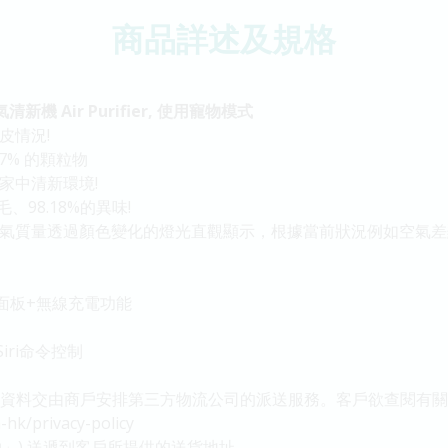
商品詳述及規格
機 Air Purifier, 使用寵物模式
毛皮情況!
97% 的顆粒物
家中清新環境!
、98.18%的異味!
空間。空氣質量透過顏色變化的燈光直觀顯示，根據當前狀況例如空氣
面板+無線充電功能
Siri命令控制
之聯絡資料交由商戶安排第三方物流公司的派送服務。客戶欲查閱有關O
hk/privacy-policy
d(「商戶」) 送遞到客戶所提供的送貨地址。