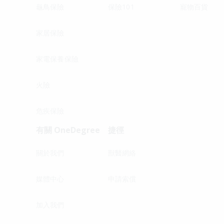
龜鳥保險
保險101
寵物百貨
家居保險
家電保養保險
火險
危疾保險
有關 OneDegree
捷徑
關於我們
獸醫網絡
媒體中心
申請索償
加入我們