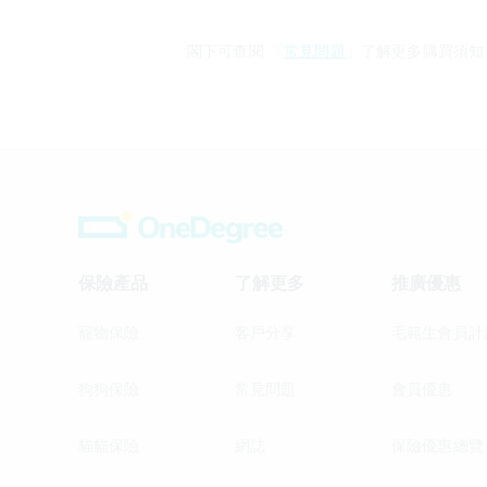
閣下可查閱 「
常見問題
」了解更多購買須知
保險產品
了解更多
推廣優惠
寵物保險
客戶分享
毛範生會員計
狗狗保險
常見問題
會員優惠
貓貓保險
網誌
保險優惠總覽