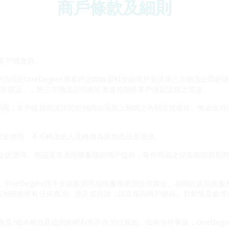
商戶條款及細則
險客戶或會員。
同意OneDegree將客戶之聯絡資料交由商戶安排第三方物流公司的派送
百貨訂單確認」，第三方物流公司將於派送前聯絡客戶確定送貨之安排。
不同，客戶購買前請詳閱個別商品頁面上列明之有關送貨安排。惟派送時
現金使用、不可轉讓他人及轉換為其他產品及服務。
修服務之供應商。商品保養及維修服務由商戶提供，每件商品之保養期按個
應商，OneDegree將不會就有關商品或服務承擔任何責任。有關於商品
或相關服務有任何查詢、意見或投訴，請直接與商戶聯絡。對銷售及處理
本優惠及/或本條款及細則的權利而不作另行通知。如有任何爭議，OneDeg