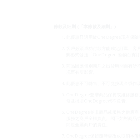
條款及細則 (「本條款及細則」)
此優惠只適用於OneDegree現有保
客戶必須成功付款方能確定訂單。客戶須
郵形式發送「OneDegree 寵物
商品因應個別商戶之出貨時間而有所
况而有所影響。
此優惠不可轉售、不可兌換現金或作
OneDegree並非商品保養或維
修及損壞OneDegree恕不負責。
OneDegree並非商品或服務之供
服務之商戶全權負責。閣下如對商品
問題全屬商戶的責任。
OneDegree保留隨時更改或取消