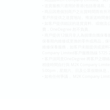
• 送貨服務只適用於香港(包括香港島、
• 商品因應個別商戶之出貨時間而有所
客戶所提供之送貨地址。惟派送時間會
• 如客戶提供錯誤的送貨資料、或物
費，OneDegree 恕不負責。
• 商戶提供12個月非人為損壞自攜保養服
保養期內維修或更換的零件或商品，保養
維修保養服務，如客戶未能提供或資料不
Company Limited客戶服務熱線 572
• 客戶須同意OneDegree 將
稍後時間自行與 M2K Company Limite
5:00pm，星期六、日及公眾假期休息 
• 如有任何爭議， M2K Company Li