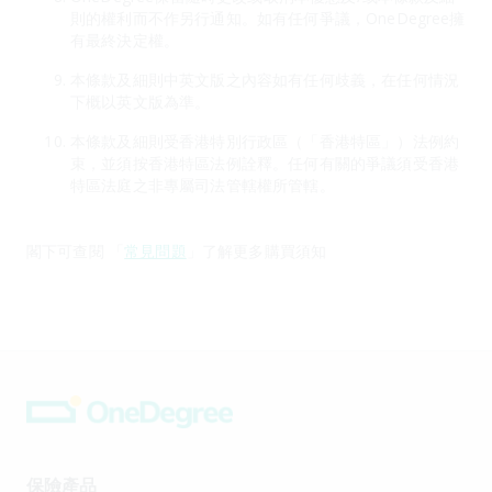
則的權利而不作另行通知。如有任何爭議，OneDegree擁
有最終決定權。
本條款及細則中英文版之內容如有任何歧義，在任何情況
下概以英文版為準。
本條款及細則受香港特別行政區（「香港特區」）法例約
束，並須按香港特區法例詮釋。任何有關的爭議須受香港
特區法庭之非專屬司法管轄權所管轄。
閣下可查閱 「
常見問題
」了解更多購買須知
保險產品