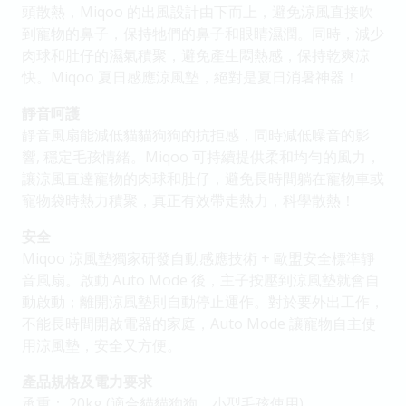
頭散熱，Miqoo 的出風設計由下而上，避免涼風直接吹
到寵物的鼻子，保持牠們的鼻子和眼睛濕潤。同時，減少
肉球和肚仔的濕氣積聚，避免產生悶熱感，保持乾爽涼
快。Miqoo 夏日感應涼風墊，絕對是夏日消暑神器！
靜音呵護
靜音風扇能減低貓貓狗狗的抗拒感，同時減低噪音的影
響, 穩定毛孩情緒。Miqoo 可持續提供柔和均勻的風力，
讓涼風直達寵物的肉球和肚仔，避免長時間躺在寵物車或
寵物袋時熱力積聚，真正有效帶走熱力，科學散熱！
安全
Miqoo 涼風墊獨家研發自動感應技術 + 歐盟安全標準靜
音風扇。啟動 Auto Mode 後，主子按壓到涼風墊就會自
動啟動；離開涼風墊則自動停止運作。對於要外出工作，
不能長時間開啟電器的家庭，Auto Mode 讓寵物自主使
用涼風墊，安全又方便。
產品規格及電力要求
承重： 20kg (適合貓貓狗狗、小型毛孩使用)