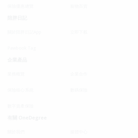
保險優惠總覽
寵物百貨
陪胖日記
關於陪胖日記App
立即下載
Pawbook Tag
企業產品
業務概覽
企業合作
保險核心系統
數碼保險
數字資產保險
有關 OneDegree
關於我們
媒體中心