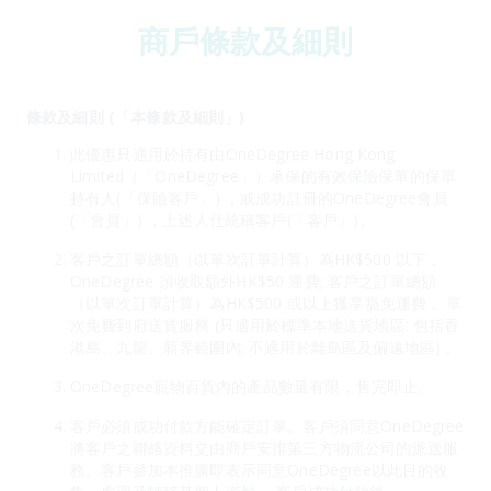
商戶條款及細則
條款及細則 (「本條款及細則」)
此優惠只適用於持有由OneDegree Hong Kong
Limited（「OneDegree」）承保的有效保險保單的保單
持有人(「保險客戶」) ，或成功註冊的OneDegree會員
(「會員」) ，上述人仕統稱客戶(「客戶」)。
客戶之訂單總額（以單次訂單計算）為HK$500 以下，
OneDegree 須收取額外HK$50 運費; 客戶之訂單總額
（以單次訂單計算）為HK$500 或以上獲享豁免運費 。單
次免費到府送貨服務 (只適用於標準本地送貨地區: 包括香
港島、九龍、新界範圍內; 不適用於離島區及偏遠地區) 。
OneDegree寵物百貨內的產品數量有限，售完即止。
客戶必須成功付款方能確定訂單。客戶須同意OneDegree
將客戶之聯絡資料交由商戶安排第三方物流公司的派送服
務。客戶參加本推廣即表示同意OneDegree以此目的收