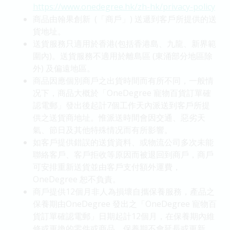
https://www.onedegree.hk/zh-hk/privacy-policy
商品由翰果創新 (「商戶」) 送遞到客戶所提供的送
貨地址。
送貨服務只適用於香港(包括香港島、九龍、新界範
圍內)。送貨服務不適用於離島區 (東涌部分地區除
外) 及偏遠地區。
商品因應個別商戶之出貨時間而有所不同，一般情
况下，商品大概於「OneDegree 寵物百貨訂單確
認電郵」發出後起計7個工作天內派送到客戶所提
供之送貨商地址。惟派送時間會因交通、惡劣天
氣、節日及其他特殊情况而有所影響。
如客戶提供錯誤的送貨資料、或物流公司多次未能
聯絡客戶、客戶拒收等原因而被退回到商戶，商戶
可安排重新送貨並由客戶支付額外運費，
OneDegree 恕不負責。
商戶提供12個月非人為損壞自攜保養服務，產品之
保養期由OneDegree 發出之「OneDegree 寵物百
貨訂單確認電郵」日期起計12個月，在保養期內維
修或更換的零件或商品，保養期不會延長或更新。