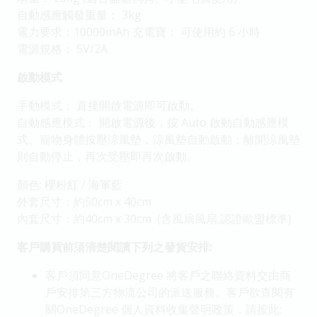
自動感應觸發重量： 3kg
電力要求：10000mAh 充電寶： 可使用約 6 小時
電源規格： 5V/2A
啟動模式
手動模式： 直接開啟電源即可啟動。
自動感應模式： 開啟電源後，按 Auto 啟動自動感應模
式。寵物身體按壓涼風墊，涼風墊自動啟動；離開涼風墊
則自動停止，再次受壓即再次啟動。
顏色: 櫻粉紅 / 海軍藍
外套尺寸：約50cm x 40cm
內套尺寸：約40cm x 30cm (含風扇風扇,認證歐盟標準)
客戶購買前須清楚閱讀下列之發貨安排:
客戶須同意OneDegree 將客戶之聯絡資料交由商
戶安排第三方物流公司的派送服務。客戶欲查閱有
關OneDegree 個人資料收集聲明政策，請按此: