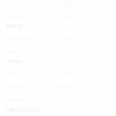
會員計劃
會員優惠
保險優惠總覽
寵物百貨
陪胖日記
關於陪胖日記App
立即下載
Pawbook Tag
企業產品
業務概覽
企業合作
保險核心系統
數碼保險
數字資產保險
有關 OneDegree