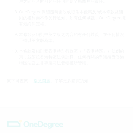
戶之間的合約引起的任何問題全屬商戶的責任。
OneDegree保留隨時更改或取消本優惠及/或本條款及細
則的權利而不作另行通知。如有任何爭議，OneDegree擁
有最終決定權。
本條款及細則中英文版之內容如有任何歧義，在任何情況
下概以英文版為準。
本條款及細則受香港特別行政區（「香港特區」）法例約
束，並須按香港特區法例詮釋。任何有關的爭議須受香港
特區法庭之非專屬司法管轄權所管轄。
閣下可查閱 「
常見問題
」了解更多購買須知