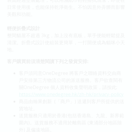
表面經過塗層處理，可以用濕紙巾輕輕擦拭清潔，即使在
日常使用後，也能保持乾淨衛生。不怕因意外弄髒而影響
美觀和功能。
輕便折疊式設計
整間貓屋不超過 3kg，加上沒有底板，單手便能輕鬆提及
清潔。折疊式設計使組裝更簡單，一打開便成為貓咪小天
地。
客戶購買前須清楚閱讀下列之發貨安排:
客戶須同意OneDegree 將客戶之聯絡資料交由商
戶安排第三方物流公司的派送服務。客戶欲查閱有
關OneDegree 個人資料收集聲明政策，請按此:
https://www.onedegree.hk/zh-hk/privacy-policy
商品由翰果創新 (「商戶」) 送遞到客戶所提供的送
貨地址。
送貨服務只適用於香港(包括香港島、九龍、新界範
圍內)。送貨服務不適用於離島區 (東涌部分地區除
外) 及偏遠地區。