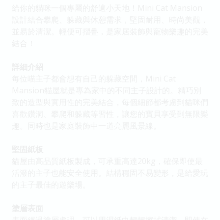
給你的貓咪一個專屬的舒適小天地！Mini Cat Mansion
設計結合攀爬、躲藏與休憩需求，堅固耐用、時尚美觀，
並易於清潔。輕便可摺疊，是家居裝飾與寵物樂趣的完美
結合！
詳細介紹
每位喵主子都會想有自己的躲藏空間，Mini Cat
Mansion貓屋就是專為家中的不同主子設計的。精巧別
致的造型與實用性的完美結合，每個細節都考慮到貓咪們
喜歡鑽洞、攀爬和躲藏等習性，讓您的寶貝享受到無限樂
趣。同時也是家庭裝飾中一道亮麗風景線。
堅固紙板
貓屋由高品質紙板製成，可承重高達20kg，確保即使最
活潑的主子也能安全使用。結構穩固不易變形，是給愛玩
的主子最佳的遊樂場。
塗層表面