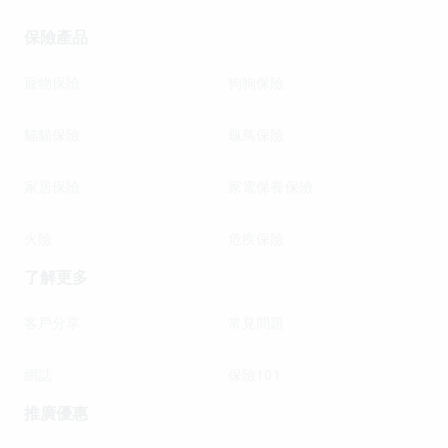
保險產品
寵物保險
狗狗保險
貓貓保險
龜鳥保險
家居保險
家電保養保險
火險
危疾保險
了解更多
客戶分享
常見問題
網誌
保險101
推廣優惠