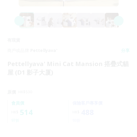
有現貨
商戶或品牌
Pettellyava'
分享
Pettellyava' Mini Cat Mansion 搭疊式貓
屋 (D1 影子大厦)
原價
HK$
530
會員價
保險客戶專享價
514
488
HK$
HK$
97折
93折