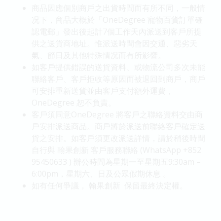
商品因應個別商戶之出貨時間而有所不同，一般情
况下，商品大概於「OneDegree 寵物百貨訂單確
認電郵」發出後起計7個工作天內派送到客戶所提
供之送貨商地址。惟派送時間會因交通、惡劣天
氣、節日及其他特殊情况而有所影響。
如客戶提供錯誤的送貨資料、或物流公司多次未能
聯絡客戶、客戶拒收等原因而被退回到商戶，商戶
可安排重新送貨並由客戶支付額外運費，
OneDegree 恕不負責。
客戶須同意OneDegree 將客戶之聯絡資料交由商
戶安排派送商品。商戶將於派送前聯絡客戶確定送
貨之安排。如客戶須更改派送詳情，請於稍後時間
自行與 翰果創新 客戶服務聯絡 (WhatsApp +852
95450633 ) 辦公時間為星期一至星期五9:30am –
6:00pm，星期六、日及公眾假期休息 。
如有任何爭議， 翰果創新 保留最終決定權。