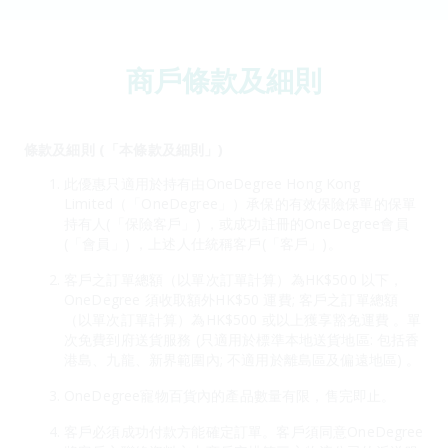
商戶條款及細則
條款及細則 (「本條款及細則」)
此優惠只適用於持有由OneDegree Hong Kong
Limited（「OneDegree」）承保的有效保險保單的保單
持有人(「保險客戶」) ，或成功註冊的OneDegree會員
(「會員」) ，上述人仕統稱客戶(「客戶」)。
客戶之訂單總額（以單次訂單計算）為HK$500 以下，
OneDegree 須收取額外HK$50 運費; 客戶之訂單總額
（以單次訂單計算）為HK$500 或以上獲享豁免運費 。單
次免費到府送貨服務 (只適用於標準本地送貨地區: 包括香
港島、九龍、新界範圍內; 不適用於離島區及偏遠地區) 。
OneDegree寵物百貨內的產品數量有限，售完即止。
客戶必須成功付款方能確定訂單。客戶須同意OneDegree