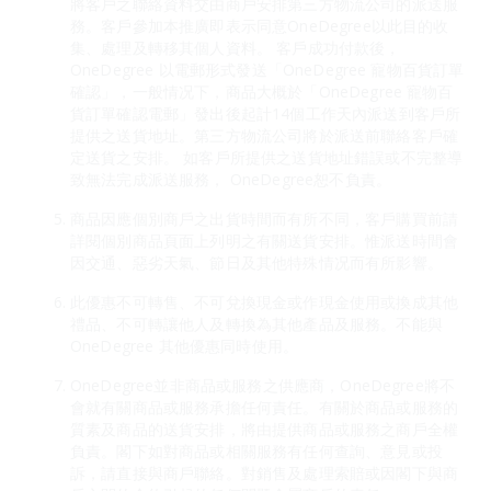
將客戶之聯絡資料交由商戶安排第三方物流公司的派送服
務。客戶參加本推廣即表示同意OneDegree以此目的收
集、處理及轉移其個人資料。 客戶成功付款後，
OneDegree 以電郵形式發送「OneDegree 寵物百貨訂單
確認」，一般情况下，商品大概於「OneDegree 寵物百
貨訂單確認電郵」發出後起計14個工作天內派送到客戶所
提供之送貨地址。第三方物流公司將於派送前聯絡客戶確
定送貨之安排。 如客戶所提供之送貨地址錯誤或不完整導
致無法完成派送服務， OneDegree恕不負責。
商品因應個別商戶之出貨時間而有所不同，客戶購買前請
詳閱個別商品頁面上列明之有關送貨安排。惟派送時間會
因交通、惡劣天氣、節日及其他特殊情况而有所影響。
此優惠不可轉售、不可兌換現金或作現金使用或換成其他
禮品、不可轉讓他人及轉換為其他產品及服務。不能與
OneDegree 其他優惠同時使用。
OneDegree並非商品或服務之供應商，OneDegree將不
會就有關商品或服務承擔任何責任。有關於商品或服務的
質素及商品的送貨安排，將由提供商品或服務之商戶全權
負責。閣下如對商品或相關服務有任何查詢、意見或投
訴，請直接與商戶聯絡。對銷售及處理索賠或因閣下與商