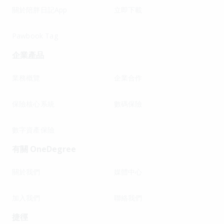
關於陪胖日記App
立即下載
Pawbook Tag
企業產品
業務概覽
企業合作
保險核心系統
數碼保險
數字資產保險
有關 OneDegree
關於我們
媒體中心
加入我們
聯絡我們
捷徑