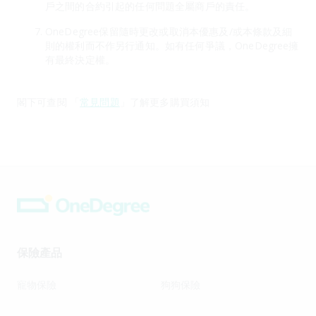
戶之間的合約引起的任何問題全屬商戶的責任。
OneDegree保留隨時更改或取消本優惠及/或本條款及細
則的權利而不作另行通知。如有任何爭議，OneDegree擁
有最終決定權。
閣下可查閱 「
常見問題
」了解更多購買須知
保險產品
寵物保險
狗狗保險