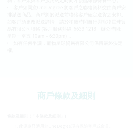
制，客戶須與客戶服務約定時間才親臨維修保養中心。
• 客戶須同意OneDegree 將客戶之聯絡資料交由商戶安
排派送商品。商戶將於派送前聯絡客戶確定送貨之安排。
如客戶須更改派送詳情，請於稍後時間自行與寵物星球貿
易有限公司聯絡 (客戶服務熱線: 6633 1218 , 辦公時間:
星期一至五 10am – 6:30pm) 。
• 如有任何爭議，寵物星球貿易有限公司保留最終決定
權。
商戶條款及細則
條款及細則 (「本條款及細則」)
此優惠只適用於OneDegree現有保險客戶或會員。