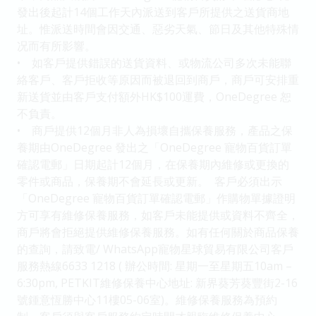
發出後起計14個工作天內派送到客戶所提供之送貨商地
址。惟派送時間會因交通、惡劣天氣、節日及其他特殊情
况而有所影響。
• 如客戶提供錯誤的送貨資料、或物流公司多次未能聯
絡客戶、客戶拒收等原因而被退回到商戶，商戶可安排重
新送貨並由客戶支付額外HK$100運費，OneDegree 恕
不負責。
• 商戶提供12個月非人為損壞自攜保養服務，產品之保
養期由OneDegree 發出之「OneDegree 寵物百貨訂單
確認電郵」日期起計12個月，在保養期內維修或更換的
零件或商品，保養期不會延長或更新。 客戶必須出示
「OneDegree 寵物百貨訂單確認電郵」作購物單據證明
方可享有維修保養服務，如客戶未能提供或資料不齊全，
商戶將會拒絕提供維修保養服務。如有任何關於商品保養
的查詢，請致電/ WhatsApp寵物星球貿易有限公司客戶
服務熱線6633 1218 ( 辦公時間: 星期一至星期五10am –
6:30pm, PETKIT維修保養中心地址: 新界葵芳葵豐街2-16
號鍾意恆勝中心11樓05-06室)。維修保養服務為預約