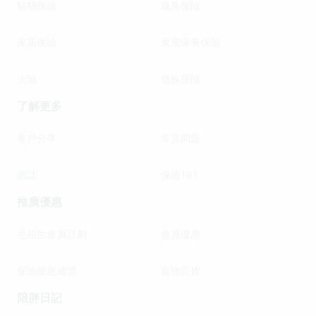
貓貓保險
龜鳥保險
家居保險
家電保養保險
火險
危疾保險
了解更多
客戶分享
常見問題
網誌
保險101
推廣優惠
毛範生會員計劃
會員優惠
保險優惠總覽
寵物百貨
陪胖日記