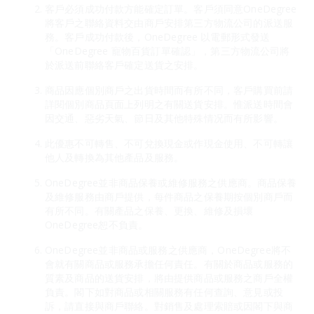
客戶必須成功付款方能確定訂單。客戶須同意OneDegree
將客戶之聯絡資料交由商戶安排第三方物流公司的派送服
務。客戶成功付款後，OneDegree 以電郵形式發送
「OneDegree 寵物百貨訂單確認」，第三方物流公司將
於派送前聯絡客戶確定送貨之安排。
商品因應個別商戶之出貨時間而有所不同，客戶購買前請
詳閱個別商品頁面上列明之有關送貨安排。惟派送時間會
因交通、惡劣天氣、節日及其他特殊情况而有所影響。
此優惠不可轉售、不可兌換現金或作現金使用、不可轉讓
他人及轉換為其他產品及服務。
OneDegree並非商品保養或維修服務之供應商。商品保養
及維修服務由商戶提供，每件商品之保養期按個別商戶而
有所不同。有關產品之保養、更換、維修及損壞
OneDegree恕不負責。
OneDegree並非商品或服務之供應商，OneDegree將不
會就有關商品或服務承擔任何責任。有關於商品或服務的
質素及商品的送貨安排，將由提供商品或服務之商戶全權
負責。閣下如對商品或相關服務有任何查詢、意見或投
訴，請直接與商戶聯絡。對銷售及處理索賠或因閣下與商