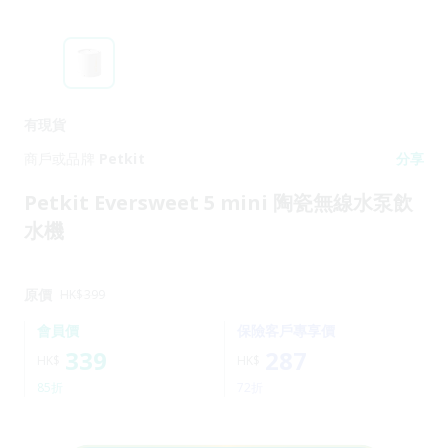
有現貨
商戶或品牌
Petkit
分享
Petkit Eversweet 5 mini 陶瓷無線水泵飲
水機
原價
HK$
399
會員價
保險客戶專享價
339
287
HK$
HK$
85折
72折