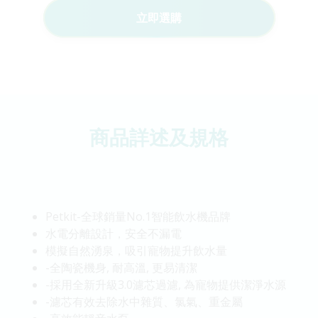
立即選購
商品詳述及規格
Petkit-全球銷量No.1智能飲水機品牌
水電分離設計，安全不漏電
模擬自然湧泉，吸引寵物提升飲水量
-全陶瓷機身, 耐高溫, 更易清潔
-採用全新升級3.0濾芯過濾, 為寵物提供潔淨水源
-濾芯有效去除水中雜質、氯氣、重金屬