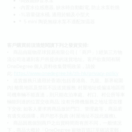
-高效能靜音水泵
-內置水位感應器, 缺水時自動斷電, 防止水泵乾燒
-1L容量儲水桶, 適用於貓及小型犬
* 5 mini 陶瓷無線水泵不適配加温器
客戶購買前須清楚閱讀下列之發貨安排:
• 商品由寵物星球貿易有限公司 (「商戶」) 經第三方物
流公司送遞到客戶所提供的送貨地址。客戶欲查閱有關
OneDegree 個人資料收集聲明政策，請按
此:
https://www.onedegree.hk/zh-hk/privacy-policy
• 送貨服務只適用於香港(包括香港島、九龍、新界範圍
內) 離島地區及禁區不設送貨服務; 村屋地址或偏遠地區而
司機車輛不能直達，則只能在泊車處、村口、村公所等車
輛能到達的位置交收商品; 沒有升降機服務之地址需在樓
下交收; 如客人要求將商品放於門口、管理處等，商品若
有遺失或損壞，商戶恕不負責 (村屋地址不設此服務)。
• 商品因應個別商戶之出貨時間而有所不同，一般情况
下，商品大概於「OneDegree 寵物百貨訂單確認電郵」