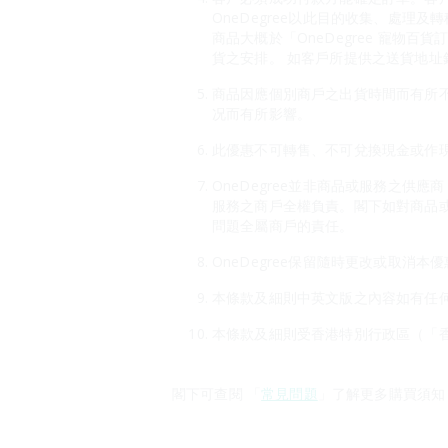
OneDegree以此目的收集、處理及
商品大概於「OneDegree 寵
貨之安排。 如客戶所提供之送貨地址錯
商品因應個別商戶之出貨時間而有所
况而有所影響。
此優惠不可轉售、不可兌換現金或作現
OneDegree並非商品或服務之供
服務之商戶全權負責。閣下如對商品
問題全屬商戶的責任。
OneDegree保留隨時更改或取消
本條款及細則中英文版之內容如有任
本條款及細則受香港特別行政區（「
閣下可查閱 「
常見問題
」了解更多購買須知