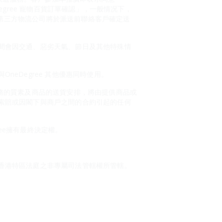
Degree 寵物百貨訂單確認」，一般情况下，
。第三方物流公司將於派送前聯絡客戶確定送
間會因交通、惡劣天氣、節日及其他特殊情
eDegree 其他優惠同時使用。
或服務的質素及商品的送貨安排，將由提供商品或
索賠或因閣下與商戶之間的合約引起的任何
ree擁有最終決定權。
香港特區法庭之非專屬司法管轄權所管轄。