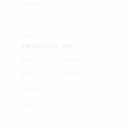
家電保養保險
火險
危疾保險
有關 OneDegree
捷徑
關於我們
獸醫網絡
媒體中心
申請索償
加入我們
聯絡我們