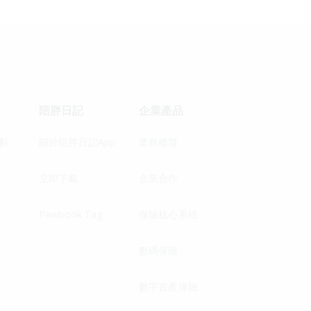
陪胖日記
企業產品
劃
關於陪胖日記App
業務概覽
立即下載
企業合作
Pawbook Tag
保險核心系統
數碼保險
數字資產保險