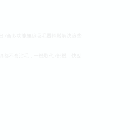
推出7合多功能無線吸毛器輕鬆解決這些
傢俱都不會沾毛，一機取代7部機，快點