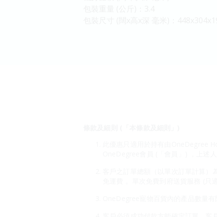
包裝重量 (公斤)：3.4
包裝尺寸 (闊x高x深 毫米)：448x304x1
條款及細則 (「本條款及細則」)
此優惠只適用於持有由OneDegree H
OneDegree會員 (「會員」) ，上
客戶之訂單總額（以單次訂單計算）為HK$
免運費 。單次免費到府送貨服務 (只
OneDegree寵物百貨內的產品數量
客戶必須成功付款方能確定訂單。客戶