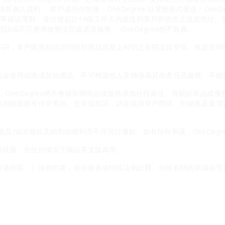
轉移其個人資料。 客戶成功付款後，OneDegree 以電郵形式發送「One
物百貨訂單確認電郵」發出後起計14個工作天內派送到客戶所提供之送貨地址
誤或不完整導致無法完成派送服務， OneDegree恕不負責。
不同，客戶購買前請詳閱個別商品頁面上列明之有關送貨安排。惟派送時
金使用或換成其他禮品、不可轉讓他人及轉換為其他產品及服務。不能與On
應商，OneDegree將不會就有關商品或服務承擔任何責任。有關於商品
或相關服務有任何查詢、意見或投訴，請直接與商戶聯絡。對銷售及處理
本優惠及/或本條款及細則的權利而不作另行通知。如有任何爭議，OneDeg
何歧義，在任何情況下概以英文版為準。
香港特區」）法例約束，並須按香港特區法例詮釋。任何有關的爭議須受