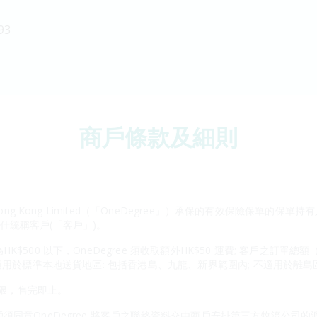
93
商戶條款及細則
ong Kong Limited（「OneDegree」）承保的有效保險保單的保單
述人仕統稱客戶(「客戶」)。
500 以下，OneDegree 須收取額外HK$50 運費; 客戶之訂單總
適用於標準本地送貨地區: 包括香港島、九龍、新界範圍內; 不適用於離島
有限，售完即止。
須同意OneDegree 將客戶之聯絡資料交由商戶安排第三方物流公司