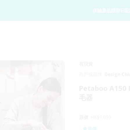
保險產品
陪胖日記
寵物保險
陪胖日記
商務方案
家
寵物保險
關於陪胖日記Ap
業務概覽
狗狗保險
立即下載
企業合作
貓貓保險
Pawbook Tag
保險核心系
有現貨
龜鳥保險
商戶或品牌
Design Chi
獸醫網絡
Petaboo A1
申請索償
毛器
原價
HK$
1,099
會員價