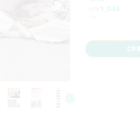
1,044
HK$
95折
立即