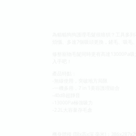
為貓貓狗狗護理毛髮很狼狽？工具多到不
煩惱。多達7個吸頭更換，鏟毛、吸毛
修整寵物毛髮同時更有高達13000P
入手吧！
產品特點：
-無線使用，突破地方局限
-一機多用，7 in 1美容護理組合
-40dB超靜音
-13000Pa極強吸力
-2.2L大容量存毛倉
機身體積 (闊x高x深 毫米)：386x287x2