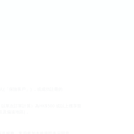
持有人(「保險客戶」) ，或成功註冊的
額（以單次訂單計算）為HK$500 或以上獲享豁
區及偏遠地區) 。
的派送服務。客戶參加本推廣即表示同意