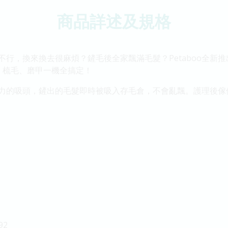
商品詳述及規格
行，換來換去很麻煩？鏟毛後全家飄滿毛髮？Petaboo全新
、梳毛、磨甲一機全搞定！
a吸力的吸頭，鏟出的毛髮即時被吸入存毛倉，不會亂飄。護理後
92