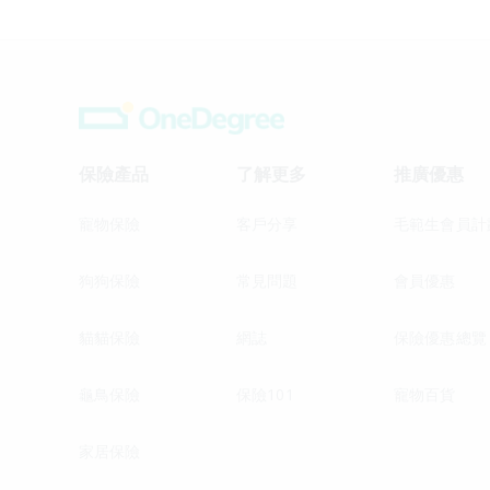
保險產品
了解更多
推廣優惠
寵物保險
客戶分享
毛範生會員計
狗狗保險
常見問題
會員優惠
貓貓保險
網誌
保險優惠總覽
龜鳥保險
保險101
寵物百貨
家居保險