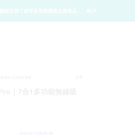
寵物百貨
了解更多
推廣優惠
企業產品
帳戶
居
客戶分享
毛範生會員計劃
保險產品
個人健康
常見問題
會員優惠
p
家居保險
數碼保險
危疾保險
網誌
保險優惠總覽
家電保養保險
數字資產保險
保險101
統
火險
cken Limited
分享
50 Pro｜7合1多功能無線吸
保險客戶專享價