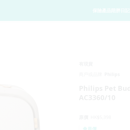
保險產品
陪胖日記
寵物保險
陪胖日記
商務方案
家
寵物保險
關於陪胖日記Ap
業務概覽
狗狗保險
立即下載
企業合作
貓貓保險
Pawbook Tag
保險核心系
有現貨
龜鳥保險
商戶或品牌
Philips
獸醫網絡
Philips Pe
申請索償
AC3360/10
原價
HK$
5,398
會員價