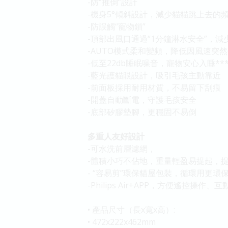
-防“推倒”設計
-機身5°傾斜設計，減少貓貓跳上去的
-防誤觸“寵物鎖”
-頂部出風口通過“1分鐘淋水安全”，
-AUTO模式柔和變頻，降低因風速突
-低至22db睡眠噪音，寵物安心入睡***
-藍光護貓眼設計，吸引毛孩主動靠近
-前面板採用耐用材質，不易留下刮痕
-開蓋自動斷電，守護毛孩安全
-底部矽膠墊腳，更穩固不易倒
多重人友好設計
-可水洗前層濾網，
-體積小巧不佔地，重量輕盈易提起，
- “容易剪”環保貓屋包裝，循環用更環
-Philips Air+APP，方便遙控操作、互
•
產品尺寸（長x寬x高）:
•
472x222x462mm