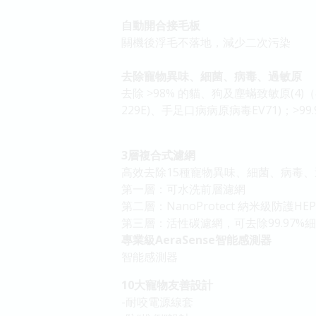
自動開合接毛板
關機後浮毛不落地，減少二次污染
去除寵物異味、細菌、病毒、過敏原
去除 >98% 的貓、狗及塵蟎致敏原(4)
229E)、手足口病病原病毒EV71)；>
3層複合式濾網
高效去除15種寵物異味、細菌、病毒、
第一層：可水洗前層濾網
第二層：NanoProtect 納米級防護HEP
第三層：活性碳濾網，可去除99.97%細
專業級AeraSense智能感測器
智能感測器
10大寵物友善設計
-耐咬電源線套