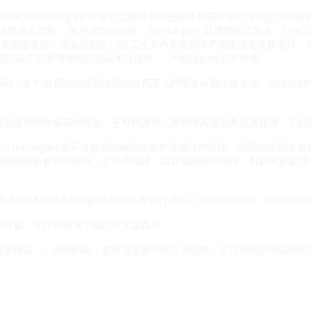
須同意OneDegree 將客戶之聯絡資料交由商戶安排第三方物流公司
轉移其個人資料。 客戶成功付款後，OneDegree 以電郵形式發送「One
物百貨訂單確認電郵」發出後起計14個工作天內派送到客戶所提供之送貨地址
誤或不完整導致無法完成派送服務， OneDegree恕不負責。
不同，客戶購買前請詳閱個別商品頁面上列明之有關送貨安排。惟派送時
金使用或換成其他禮品、不可轉讓他人及轉換為其他產品及服務。不能與On
應商，OneDegree將不會就有關商品或服務承擔任何責任。有關於商品
或相關服務有任何查詢、意見或投訴，請直接與商戶聯絡。對銷售及處理
本優惠及/或本條款及細則的權利而不作另行通知。如有任何爭議，OneDeg
何歧義，在任何情況下概以英文版為準。
香港特區」）法例約束，並須按香港特區法例詮釋。任何有關的爭議須受