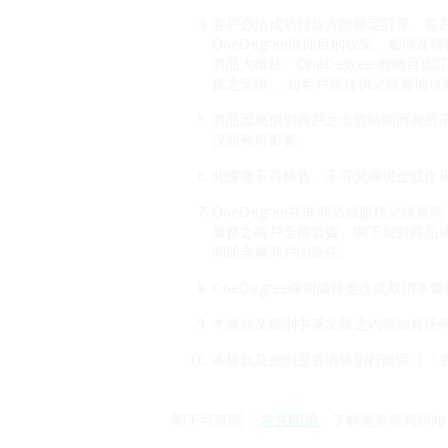
客戶必須成功付款方能確定訂單。客戶
OneDegree以此目的收集、處理及
商品大概於「OneDegree 寵
貨之安排。 如客戶所提供之送貨地址錯
商品因應個別商戶之出貨時間而有所
况而有所影響。
此優惠不可轉售、不可兌換現金或作現
OneDegree並非商品或服務之供
服務之商戶全權負責。閣下如對商品
問題全屬商戶的責任。
OneDegree保留隨時更改或取消
本條款及細則中英文版之內容如有任
本條款及細則受香港特別行政區（「
閣下可查閱 「
常見問題
」了解更多購買須知