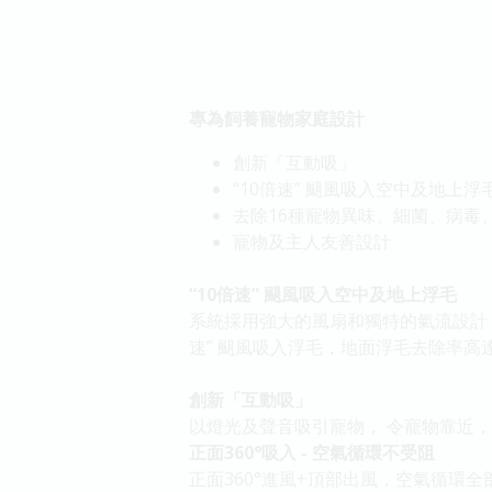
專為飼養寵物家庭設計
創新「互動吸」
“10倍速” 颶風吸入空中及地上浮
去除16種寵物異味、細菌、病毒
寵物及主人友善設計
“10倍速” 颶風吸入空中及地上浮毛
系統採用強大的風扇和獨特的氣流設計，
速” 颶風吸入浮毛，地面浮毛去除率高達99
創新「互動吸」
以燈光及聲音吸引寵物， 令寵物靠近
正面360°吸入 - 空氣循環不受阻
正面360°進風+頂部出風，空氣循環