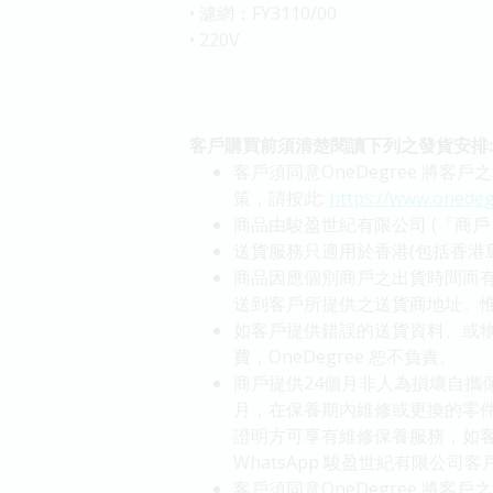
•
濾網：FY3110/00
•
220V
客戶購買前須清楚閱讀下列之發貨安排:
客戶須同意OneDegree 將
策，請按此:
https://www.onedeg
商品由駿盈世紀有限公司 (「商戶
送貨服務只適用於香港(包括香港
商品因應個別商戶之出貨時間而有
送到客戶所提供之送貨商地址。
如客戶提供錯誤的送貨資料、或
費，OneDegree 恕不負責。
商戶提供24個月非人為損壞自攜保養
月，在保養期內維修或更換的零件
證明方可享有維修保養服務，如客
WhatsApp 駿盈世紀有限公司客戶服務
客戶須同意OneDegree 