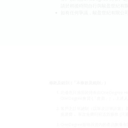
請於稍後時間自行與駿盈世紀有限公司客戶服
如有任何爭議，駿盈世紀有限公
條款及細則 (「本條款及細則」)
此優惠只適用於持有由OneDegree H
OneDegree會員 (「會員」) ，上
客戶之訂單總額（以單次訂單計算）為HK$
免運費 。單次免費到府送貨服務 (只
OneDegree寵物百貨內的產品數量