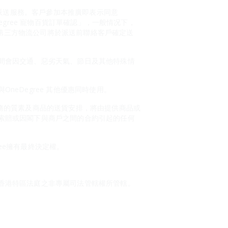
的派送服務。客戶參加本推廣即表示同意
Degree 寵物百貨訂單確認」，一般情况下，
。第三方物流公司將於派送前聯絡客戶確定送
間會因交通、惡劣天氣、節日及其他特殊情
eDegree 其他優惠同時使用。
或服務的質素及商品的送貨安排，將由提供商品或
索賠或因閣下與商戶之間的合約引起的任何
ree擁有最終決定權。
香港特區法庭之非專屬司法管轄權所管轄。