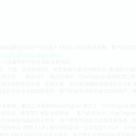
客戶之聯絡資料交由商戶安排第三方物流公司的派送服務。客戶欲查閱有
ree.hk/zh-hk/privacy-policy
」) 送遞到客戶所提供的送貨地址。
島、九龍、新界範圍內)。送貨服務不適用於離島區 (東涌部分地區
所不同，一般情况下，商品大概於「OneDegree 寵物百貨訂
惟派送時間會因交通、惡劣天氣、節日及其他特殊情况而有所影
物流公司多次未能聯絡客戶、客戶拒收等原因而被退回到商戶，
服務，產品之保養期由OneDegree 發出之「OneDegree
或商品，保養期不會延長或更新。 客戶必須出示「OneDegre
戶未能提供或資料不齊全，商戶將會拒絕提供維修保養服務。如
熱線 6888 9228 ( 辦公時間星期一至星期五9:30am – 6:00p
將客戶之聯絡資料交由商戶安排派送商品。商戶將於派送前聯絡客戶