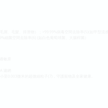
（毛屑、毛髮、排泄物）；>99.99%病毒空間去除率(5)(如甲型流感病
99.9%細菌空間去除率(6) (如白色葡萄球菌、大腸桿菌）
過敏原
A 濾網
小至0.003微米的超微細粒子(7)，守護寵物及全家健康。