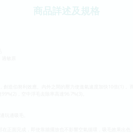
商品詳述及規格
毛
、過敏原
創造伯努利效應。內外之間的壓力使進氣速度加快10倍(1)， 
%(2)，空中浮毛去除率高達96.7%(3)。
，邊玩邊吸毛。
全部在正面完成，即使靠牆擺放也不影響空氣循環，吸毛效果出色