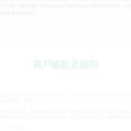
務聯絡 (WhatsApp 6888 9228 ) 辦公時間星期一至星期五9
司保留最終決定權。
商戶條款及細則
ong Kong Limited（「OneDegree」）承保的有效保險保單的保單
述人仕統稱客戶(「客戶」)。
500 以下，OneDegree 須收取額外HK$50 運費; 客戶之訂單總
適用於標準本地送貨地區: 包括香港島、九龍、新界範圍內; 不適用於離島
有限，售完即止。