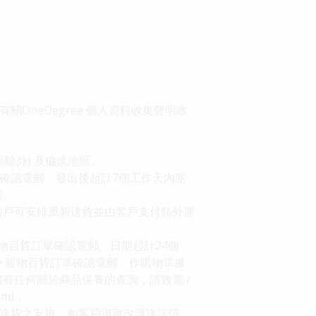
關OneDegree 個人資料收集聲明政
除外) 及偏遠地區。
單確認電郵」發出後起計7個工作天內派
響。
商戶可安排重新送貨並由客戶支付額外運
 寵物百貨訂單確認電郵」日期起計24個
e 寵物百貨訂單確認電郵」作購物單據
有任何關於商品保養的查詢，請致電 /
m) 。
確定送貨之安排。如客戶須更改派送詳情，