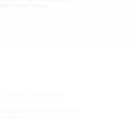
:30am – 6:00pm 。
持有人(「保險客戶」) ，或成功註冊的
額（以單次訂單計算）為HK$500 或以上獲享豁
區及偏遠地區) 。