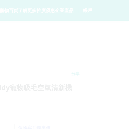
寵物百貨
了解更多
推廣優惠
企業產品
帳戶
居
客戶分享
會員計劃
保險產品
個人健康
常見問題
會員優惠
p
家居保險
數碼保險
危疾保險
網誌
保險優惠總覽
家電保養保險
數字資產保險
保險101
統
火險
分享
t Buddy寵物吸毛空氣清新機
保險客戶專享價