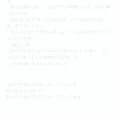
股。
．用了最新的技術，只需按下刀片背面的按鈕，刀片就可
以輕鬆替換。
．有效地控制在60dB之內的噪聲，並幫助寵物感到放
鬆，不再害怕髮型。
．帶有指示燈的內置可充電USB，可以在不更換電池的情
況下使用更方便。
．6個定位梳
（3mm/6mm/9mm/9mm/12mm/15mm/18mm），清
潔刷以及修剪狗或貓的頭髮所需的一切。
．兩個轉速(5500rmp/6500rmp)
機身體積 (闊x高x深 毫米)：48x180x40
包裝重量 (公斤)：0.9
包裝尺寸 (闊x高x深 毫米)：105x215x64