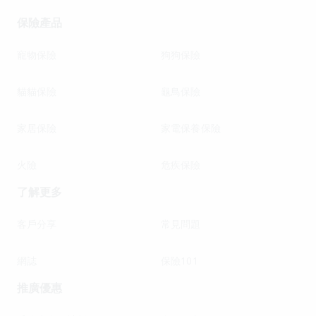
保險產品
寵物保險
狗狗保險
貓貓保險
龜鳥保險
家居保險
家電保養保險
火險
危疾保險
了解更多
客戶分享
常見問題
網誌
保險101
推廣優惠