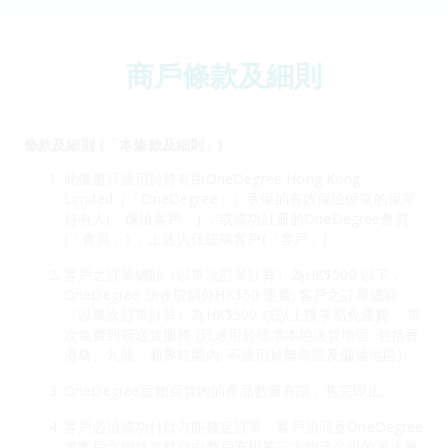
商戶條款及細則
條款及細則 (「本條款及細則」)
此優惠只適用於持有由OneDegree Hong Kong
Limited（「OneDegree」）承保的有效保險保單的保單
持有人(「保險客戶」) ，或成功註冊的OneDegree會員
(「會員」) ，上述人仕統稱客戶(「客戶」)。
客戶之訂單總額（以單次訂單計算）為HK$500 以下，
OneDegree 須收取額外HK$50 運費; 客戶之訂單總額
（以單次訂單計算）為HK$500 或以上獲享豁免運費 。單
次免費到府送貨服務 (只適用於標準本地送貨地區: 包括香
港島、九龍、新界範圍內; 不適用於離島區及偏遠地區) 。
OneDegree寵物百貨內的產品數量有限，售完即止。
客戶必須成功付款方能確定訂單。客戶須同意OneDegree
將客戶之聯絡資料交由商戶安排第三方物流公司的派送服