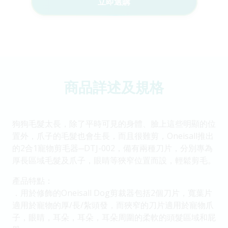
立即選購
商品詳述及規格
狗狗毛髮太長，除了平時可見的身體、臉上這些明顯的位
置外，爪子的毛髮也會生長，而且很難剪，Oneisall推出
的2合1寵物剪毛器─DTJ-002，備有兩種刀片，分別專為
厚長區域毛髮及爪子，眼睛等狹窄位置而設，輕鬆剪毛。
產品特點：
．用於修飾的Oneisall Dog剪裁器包括2個刀片，寬葉片
適用於寵物的厚/長/紮頭發，而狹窄的刀片適用於寵物爪
子，眼睛，耳朵，耳朵，耳朵周圍的柔軟的頭髮區域和屁