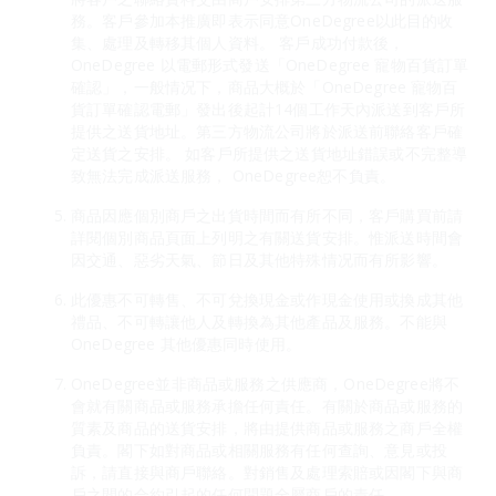
務。客戶參加本推廣即表示同意OneDegree以此目的收
集、處理及轉移其個人資料。 客戶成功付款後，
OneDegree 以電郵形式發送「OneDegree 寵物百貨訂單
確認」，一般情况下，商品大概於「OneDegree 寵物百
貨訂單確認電郵」發出後起計14個工作天內派送到客戶所
提供之送貨地址。第三方物流公司將於派送前聯絡客戶確
定送貨之安排。 如客戶所提供之送貨地址錯誤或不完整導
致無法完成派送服務， OneDegree恕不負責。
商品因應個別商戶之出貨時間而有所不同，客戶購買前請
詳閱個別商品頁面上列明之有關送貨安排。惟派送時間會
因交通、惡劣天氣、節日及其他特殊情况而有所影響。
此優惠不可轉售、不可兌換現金或作現金使用或換成其他
禮品、不可轉讓他人及轉換為其他產品及服務。不能與
OneDegree 其他優惠同時使用。
OneDegree並非商品或服務之供應商，OneDegree將不
會就有關商品或服務承擔任何責任。有關於商品或服務的
質素及商品的送貨安排，將由提供商品或服務之商戶全權
負責。閣下如對商品或相關服務有任何查詢、意見或投
訴，請直接與商戶聯絡。對銷售及處理索賠或因閣下與商
戶之間的合約引起的任何問題全屬商戶的責任。