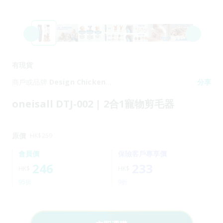
有現貨
商戶或品牌
Design Chicken
分享
Limited
oneisall DTJ-002 | 2合1寵物剪毛器
原價
HK$
259
會員價
保險客戶專享價
246
233
HK$
HK$
95折
9折