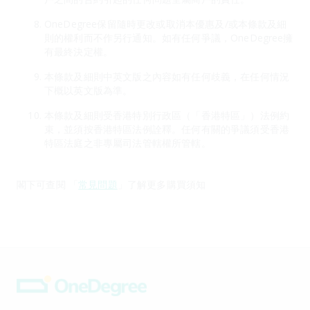
OneDegree保留隨時更改或取消本優惠及/或本條款及細
則的權利而不作另行通知。如有任何爭議，OneDegree擁
有最終決定權。
本條款及細則中英文版之內容如有任何歧義，在任何情況
下概以英文版為準。
本條款及細則受香港特別行政區（「香港特區」）法例約
束，並須按香港特區法例詮釋。任何有關的爭議須受香港
特區法庭之非專屬司法管轄權所管轄。
閣下可查閱 「
常見問題
」了解更多購買須知