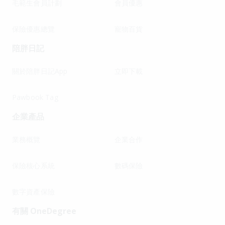
毛範生會員計劃
會員優惠
保險優惠總覽
寵物百貨
陪胖日記
關於陪胖日記App
立即下載
Pawbook Tag
企業產品
業務概覽
企業合作
保險核心系統
數碼保險
數字資產保險
有關 OneDegree